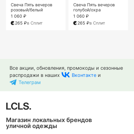
Свеча Пять вечеров
Свеча Пять вечеров
розовый/белый
голубой/охра
1 060 ₽
1 060 ₽
265 ₽
в Сплит
265 ₽
в Сплит
One size
One size
One size
One size
One size
One size
One size
One size
Все акции, обновления, промокоды и сезонные
распродажи в наших
Вконтакте
и
Телеграм
Магазин локальных брендов
Unification Love
Unification Love
Unification Love
Unification Love
Unification Love
Unification Love
Unification Love
Unification Love
уличной одежды
Свеча Мухомор
Свеча Мухомор
Свеча Подберезовик
Свеча Мухомор
Свеча Мухомор
Свеча Гриб Лисичка
Свеча Мухомор
Свеча мухомор