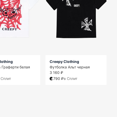
lothing
Creepy Clothing
 Граферти белая
Футболка Альт черная
3 160 ₽
 Сплит
790 ₽
в Сплит