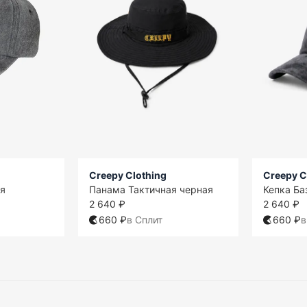
Creepy Clothing
Creepy C
ая
Панама Тактичная черная
Кепка Ба
2 640 ₽
2 640 ₽
660 ₽
в Сплит
660 ₽
в