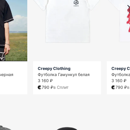
Creepy Clothing
Creepy C
черная
Футболка Гамункул белая
Футболка
3 160 ₽
3 160 ₽
790 ₽
в Сплит
790 ₽
в