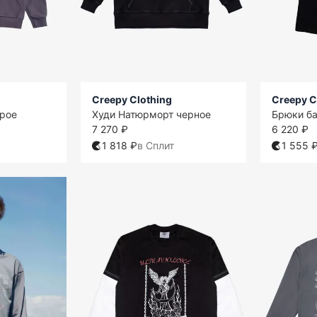
Creepy Clothing
Creepy C
ерое
Худи Натюрморт черное
Брюки б
7 270 ₽
6 220 ₽
1 818 ₽
в Сплит
1 555 