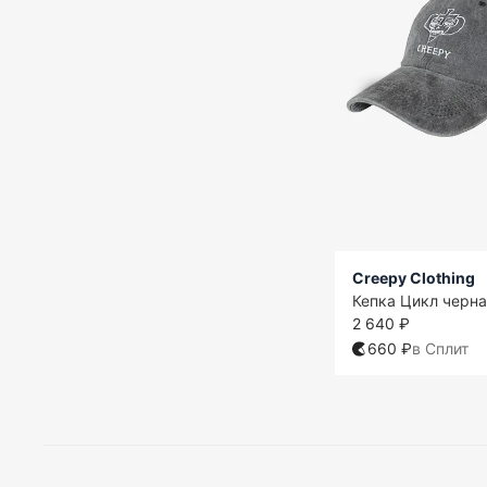
Creepy Clothing
Кепка Цикл черн
2 640 ₽
660 ₽
в Сплит