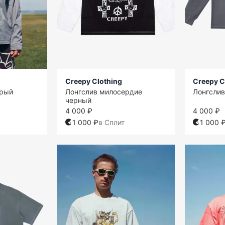
Creepy Clothing
Creepy C
ерый
Лонгслив милосердие
Лонгсли
черный
4 000 ₽
4 000 ₽
1 000 ₽
в Сплит
1 000 