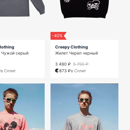
-40%
lothing
Creepy Clothing
в Чужой серый
Жилет Череп черный
3 490 ₽
5 790 ₽
₽
в Сплит
873 ₽
в Сплит