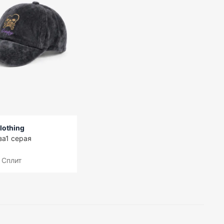
lothing
за1 серая
 Сплит