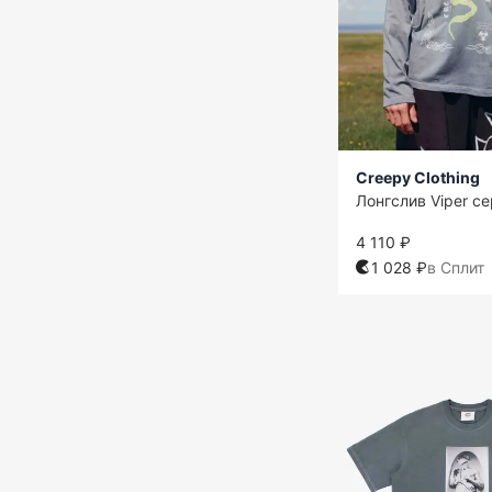
Creepy Clothing
Лонгслив Viper с
4 110 ₽
1 028 ₽
в Сплит