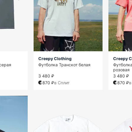
Creepy Clothing
Creepy C
серая
Футболка Транскот белая
Футболк
розовая
3 480 ₽
3 480 ₽
870 ₽
в Сплит
870 ₽
в