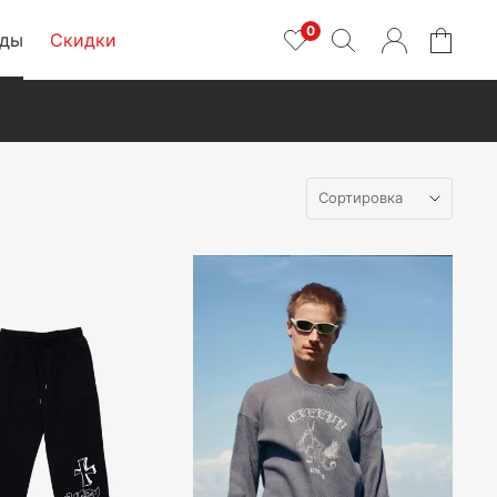
0
нды
Скидки