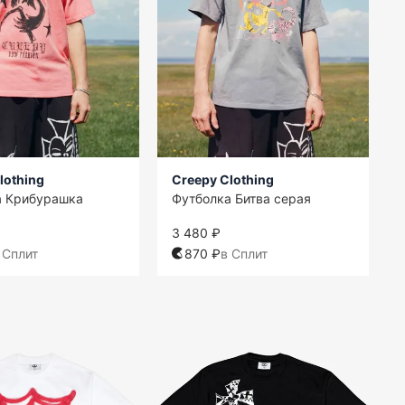
lothing
Creepy Clothing
а Крибурашка
Футболка Битва серая
3 480 ₽
 Сплит
870 ₽
в Сплит