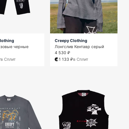
lothing
Creepy Clothing
азовые черные
Лонгслив Кентавр серый
4 530 ₽
₽
в Сплит
1 133 ₽
в Сплит