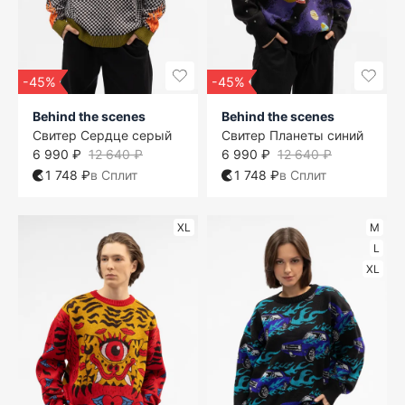
-45%
-45%
Behind the scenes
Behind the scenes
Свитер Сердце серый
Свитер Планеты синий
6 990 ₽
12 640 ₽
6 990 ₽
12 640 ₽
1 748 ₽
в Сплит
1 748 ₽
в Сплит
XL
M
L
XL