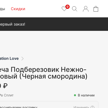
0
нды
Скидки
ервый заказ!
ation Love
еча Подберезовик Нежно-
овый (Черная смородина)
0 ₽
₽
в Сплит
В наличии
ассчитываем доставку…
Изменить