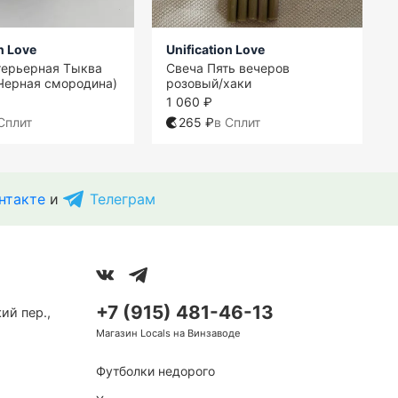
n Love
Unification Love
терьерная Тыква
Свеча Пять вечеров
(Черная смородина)
розовый/хаки
1 060 ₽
Сплит
265 ₽
в Сплит
нтакте
и
Телеграм
+7 (915) 481-46-13
ий пер.,
Магазин Locals на Винзаводе
Футболки недорого