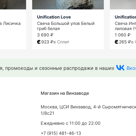
Unification Love
Unificatio
в Лисичка
Свеча Большой улов Белый
Свеча Ин
гриб белая
лиловая 
3 690 ₽
1 060 ₽
923 ₽
в Сплит
265 ₽
в 
ия, промокоды и сезонные распродажи в наших
Вко
Магазин на Винзаводе
Москва, ЦСИ Винзавод, 4-й Сыромятническ
1/8с21
Ежедневно с 11:00 до 22:00
+7 (915) 481-46-13