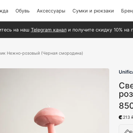
жда
Обувь
Аксессуары
Сумки и рюкзаки
Бре
тесь на наш
Telegram канал
и получите скидку 10% на п
вик Нежно-розовый (Черная смородина)
Unific
Св
роз
85
213 
Р