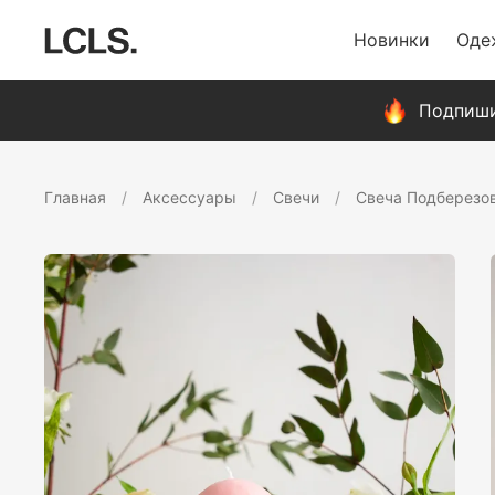
Новинки
Оде
Подпиши
Главная
Аксессуары
Свечи
Свеча Подберезо