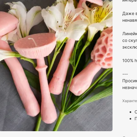
Даже в
ненавя
Линейк
со ску
экскл
100% h
---
Просим
незнач
Характе
С