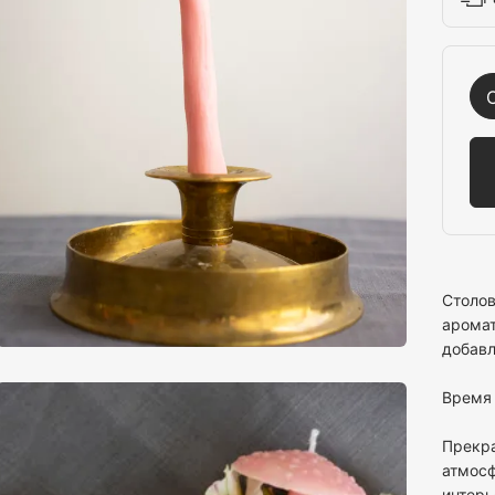
Столов
аромат
добавл
Время 
Прекра
атмосф
интерь