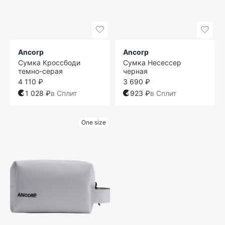
Ancorp
Ancorp
Сумка Кроссбоди
Сумка Несессер
темно-серая
черная
4 110 ₽
3 690 ₽
1 028 ₽
в Сплит
923 ₽
в Сплит
One size