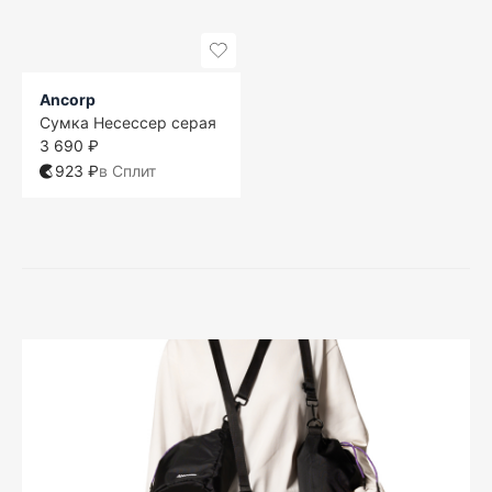
Ancorp
Сумка Несессер серая
3 690 ₽
923 ₽
в Сплит