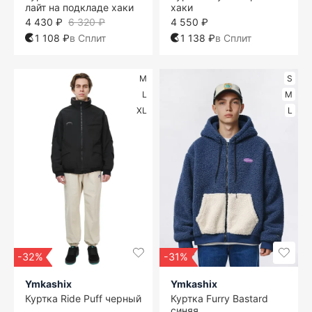
лайт на подкладе хаки
хаки
4 430 ₽
6 320 ₽
4 550 ₽
1 108 ₽
в Сплит
1 138 ₽
в Сплит
M
S
L
M
XL
L
-32%
-31%
Ymkashix
Ymkashix
Куртка Ride Puff черный
Куртка Furry Bastard
синяя