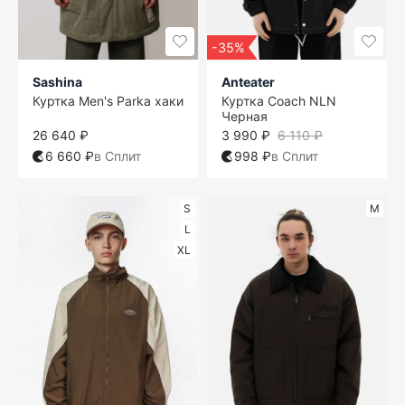
-35%
Sashina
Anteater
Куртка Men's Parka хаки
Куртка Coach NLN
Черная
26 640 ₽
3 990 ₽
6 110 ₽
6 660 ₽
в Сплит
998 ₽
в Сплит
S
M
L
XL