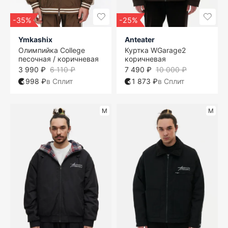
-35%
-25%
Ymkashix
Anteater
Олимпийка College
Куртка WGarage2
песочная / коричневая
коричневая
3 990 ₽
6 110 ₽
7 490 ₽
10 000 ₽
998 ₽
в Сплит
1 873 ₽
в Сплит
M
M