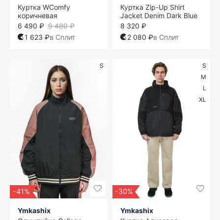
Куртка WComfy
Куртка Zip-Up Shirt
коричневая
Jacket Denim Dark Blue
6 490 ₽
9 480 ₽
8 320 ₽
1 623 ₽
в Сплит
2 080 ₽
в Сплит
S
S
M
L
XL
-41%
-30%
Ymkashix
Ymkashix