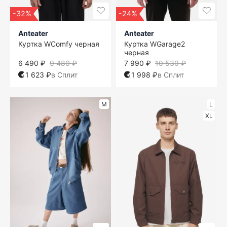
-32%
-24%
Anteater
Anteater
Куртка WComfy черная
Куртка WGarage2
черная
6 490 ₽
9 480 ₽
7 990 ₽
10 530 ₽
1 623 ₽
в Сплит
1 998 ₽
в Сплит
M
L
XL