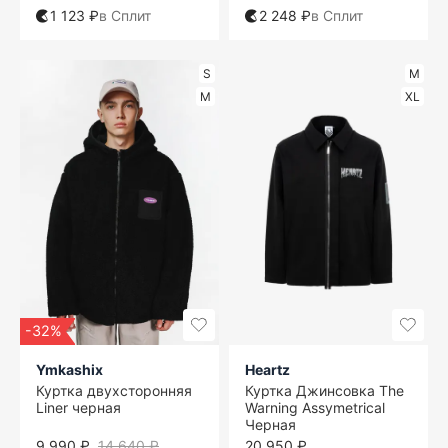
1 123 ₽
в Сплит
2 248 ₽
в Сплит
S
M
M
XL
-32%
Ymkashix
Heartz
Куртка двухсторонняя
Куртка Джинсовка The
Liner черная
Warning Assymetrical
Черная
9 990 ₽
14 640 ₽
20 950 ₽