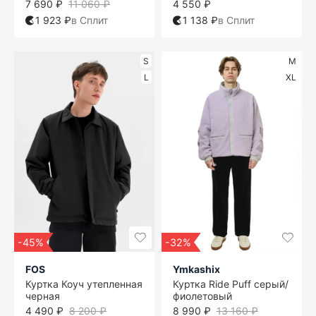
7 690 ₽
11 060 ₽
4 550 ₽
1 923 ₽
в Сплит
1 138 ₽
в Сплит
S
M
L
XL
-45%
-32%
FOS
Ymkashix
Куртка Коуч утепленная
Куртка Ride Puff серый/
черная
фиолетовый
4 490 ₽
8 200 ₽
8 990 ₽
13 160 ₽