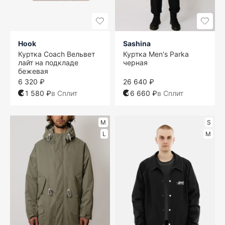
Hook
Sashina
Куртка Coach Вельвет
Куртка Men's Parka
лайт на подкладе
черная
бежевая
6 320 ₽
26 640 ₽
1 580 ₽
в Сплит
6 660 ₽
в Сплит
M
S
L
M