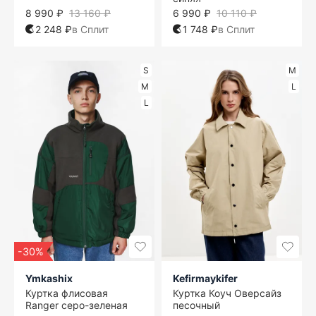
8 990 ₽
13 160 ₽
6 990 ₽
10 110 ₽
2 248 ₽
в Сплит
1 748 ₽
в Сплит
S
M
M
L
L
-30%
Ymkashix
Kefirmaykifer
Куртка флисовая
Куртка Коуч Оверсайз
Ranger серо-зеленая
песочный