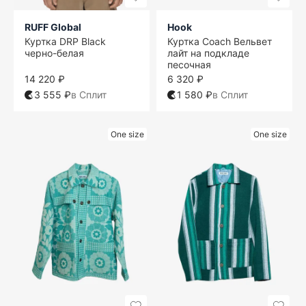
RUFF Global
Hook
Куртка DRP Black
Куртка Coach Вельвет
черно-белая
лайт на подкладе
песочная
14 220 ₽
6 320 ₽
3 555 ₽
в Сплит
1 580 ₽
в Сплит
One size
One size