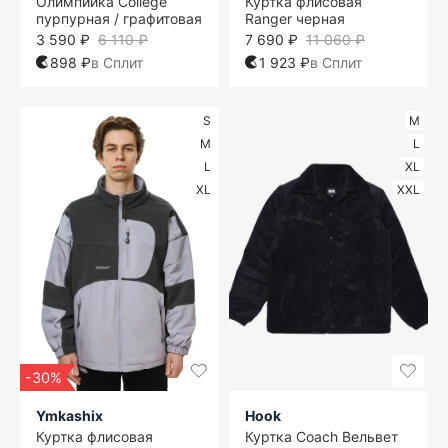
Олимпийка College
Куртка флисовая
пурпурная / графитовая
Ranger черная
3 590 ₽
6 110 ₽
7 690 ₽
11 060 ₽
898 ₽
в Сплит
1 923 ₽
в Сплит
S
M
M
L
L
XL
XL
XXL
-30%
Ymkashix
Hook
Куртка флисовая
Куртка Coach Вельвет