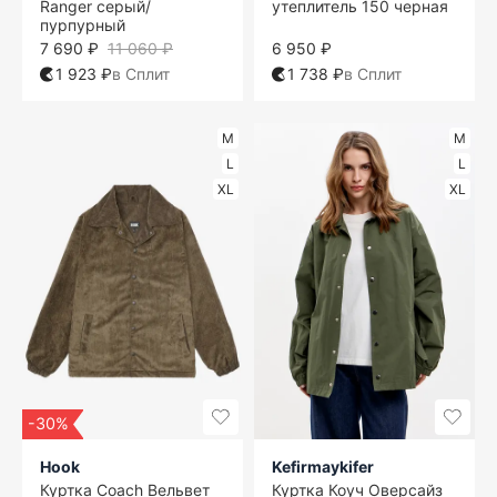
Ranger серый/
утеплитель 150 черная
пурпурный
7 690 ₽
11 060 ₽
6 950 ₽
1 923 ₽
в Сплит
1 738 ₽
в Сплит
M
M
L
L
XL
XL
-30%
Hook
Kefirmaykifer
Куртка Coach Вельвет
Куртка Коуч Оверсайз