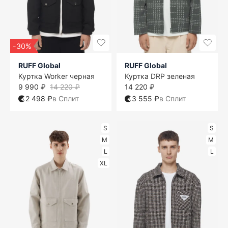
-30%
RUFF Global
RUFF Global
Куртка Worker черная
Куртка DRP зеленая
9 990 ₽
14 220 ₽
14 220 ₽
2 498 ₽
в Сплит
3 555 ₽
в Сплит
S
S
M
M
L
L
XL