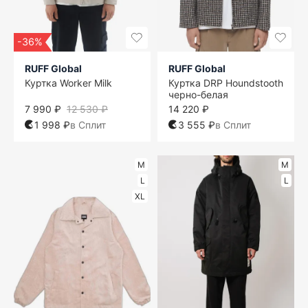
-36%
RUFF Global
RUFF Global
Куртка Worker Milk
Куртка DRP Houndstooth
черно-белая
7 990 ₽
12 530 ₽
14 220 ₽
1 998 ₽
в Сплит
3 555 ₽
в Сплит
M
M
L
L
XL