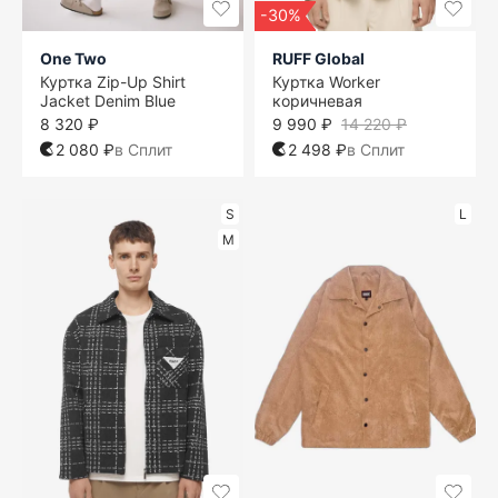
-30%
One Two
RUFF Global
Куртка Zip-Up Shirt
Куртка Worker
Jacket Denim Blue
коричневая
8 320 ₽
9 990 ₽
14 220 ₽
2 080 ₽
в Сплит
2 498 ₽
в Сплит
S
L
M