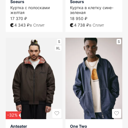
Soeurs
Soeurs
Куртка с полосками
Куртка в клетку сине-
желтая
зеленая
17 370 ₽
18 950 ₽
4 343 ₽
в Сплит
4 738 ₽
в Сплит
S
S
XL
-32%
Anteater
One Two