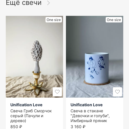
Ещё свечи
One size
One size
Unification Love
Unification Love
Свеча Гриб Сморчок
Свеча в стакане
серый (Пачули и
"Девочки и голуби",
дерево)
Имбирный пряник
850 ₽
3 160 ₽