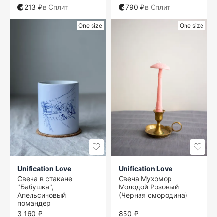
213 ₽
в Сплит
790 ₽
в Сплит
One size
One size
Unification Love
Unification Love
Свеча в стакане
Свеча Мухомор
"Бабушка",
Молодой Розовый
Апельсиновый
(Черная смородина)
помандер
3 160 ₽
850 ₽