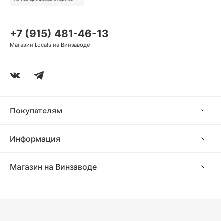
213 ₽
213 ₽
213 ₽
160 ₽
в Сплит
в Сплит
в Сплит
в Сплит
213 ₽
213 ₽
343 ₽
в Сплит
в Сплит
в Сплит
+7 (915) 481-46-13
Магазин Locals на Винзаводе
Покупателям
Информация
Магазин на Винзаводе