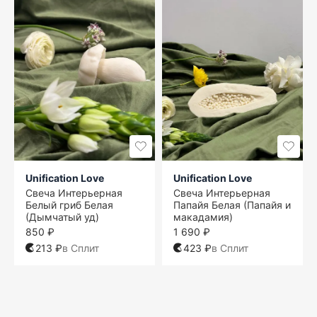
Unification Love
Unification Love
Свеча Интерьерная
Свеча Интерьерная
Белый гриб Белая
Папайя Белая (Папайя и
(Дымчатый уд)
макадамия)
850 ₽
1 690 ₽
213 ₽
в Сплит
423 ₽
в Сплит
One size
One size
One size
One size
One size
One size
One size
One size