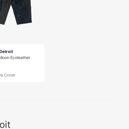
Detroit
loon Ecoleather
₽
в Сплит
oit