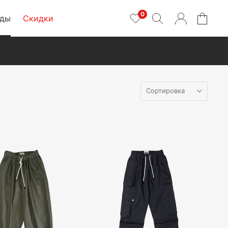
0
нды
Скидки