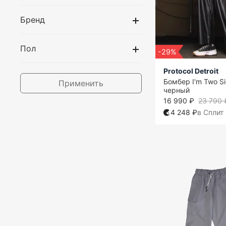
Бренд
Пол
-29%
Protocol Detroit
Бомбер I'm Two S
Применить
черный
16 990 ₽
23 790 
4 248 ₽
в Сплит