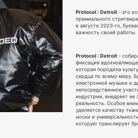
Protocol : Detroit
-
это к
премиального стритвира
в августе 2023-го, букв
важность своей работы.
Protocol : Detroit
- собир
фиксация вдохновляюще
которая породила культ
сердца по всему миру. Б
электронной музыки и д
непосредственное участ
индустрии, внедряет ее 
реальность. Особое вни
уделяется качеству ткан
носки и универсальности
которую транслирует бр