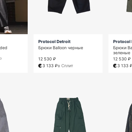
Protocol Detroit
Protocol 
ided
Брюки Balloon черные
Брюки Ba
зеленые
₽
12 530 ₽
12 530 ₽
3 133 ₽
в Сплит
3 133 