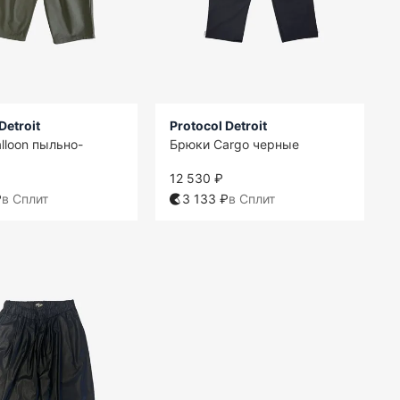
Detroit
Protocol Detroit
lloon пыльно-
Брюки Cargo черные
12 530 ₽
₽
в Сплит
3 133 ₽
в Сплит