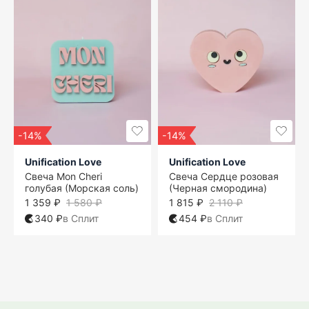
-14%
-14%
Unification Love
Unification Love
Свеча Mon Cheri
Свеча Сердце розовая
голубая (Морская соль)
(Черная смородина)
1 359 ₽
1 580 ₽
1 815 ₽
2 110 ₽
340 ₽
в Сплит
454 ₽
в Сплит
One size
One size
One size
One size
One size
One size
One size
One size