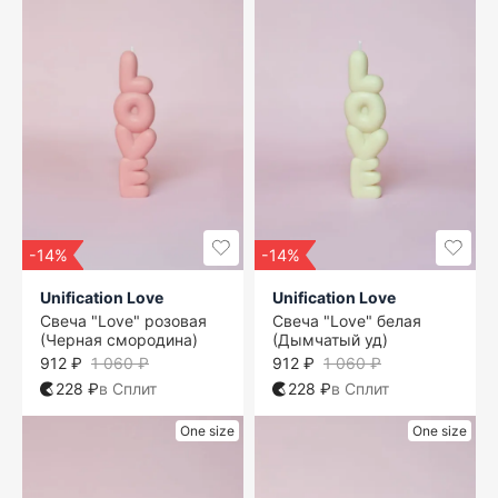
-14%
-14%
Unification Love
Unification Love
Свеча "Love" розовая
Свеча "Love" белая
(Черная смородина)
(Дымчатый уд)
912 ₽
1 060 ₽
912 ₽
1 060 ₽
228 ₽
в Сплит
228 ₽
в Сплит
One size
One size