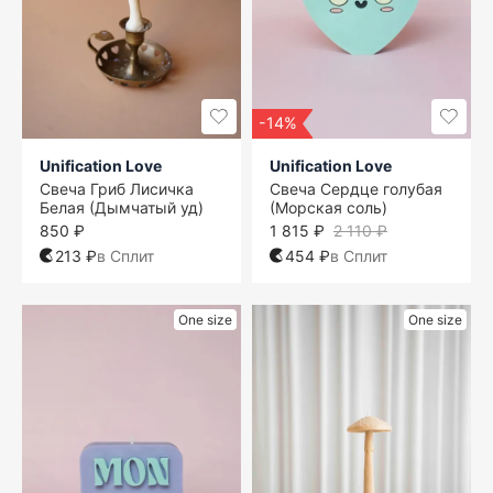
-14%
Unification Love
Unification Love
Свеча Гриб Лисичка
Свеча Сердце голубая
Белая (Дымчатый уд)
(Морская соль)
850 ₽
1 815 ₽
2 110 ₽
213 ₽
в Сплит
454 ₽
в Сплит
One size
One size