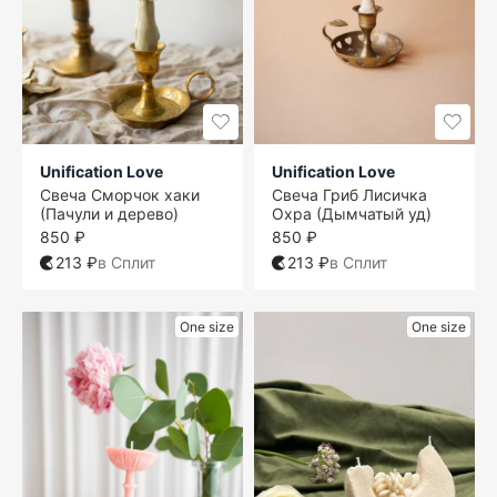
Unification Love
Unification Love
Свеча Сморчок хаки
Свеча Гриб Лисичка
(Пачули и дерево)
Охра (Дымчатый уд)
850 ₽
850 ₽
213 ₽
в Сплит
213 ₽
в Сплит
One size
One size