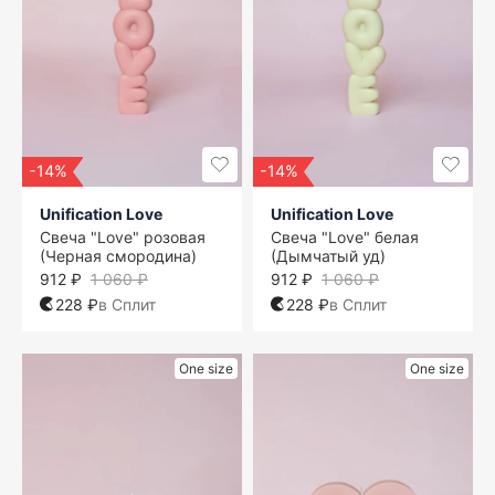
-14%
-14%
Unification Love
Unification Love
Свеча "Love" розовая
Свеча "Love" белая
(Черная смородина)
(Дымчатый уд)
912 ₽
1 060 ₽
912 ₽
1 060 ₽
228 ₽
в Сплит
228 ₽
в Сплит
One size
One size