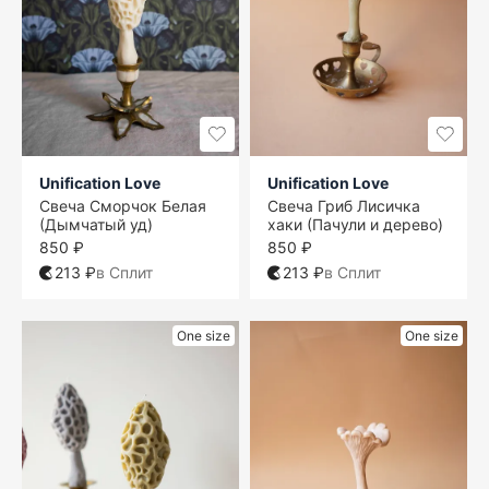
Unification Love
Unification Love
Свеча Сморчок Белая
Свеча Гриб Лисичка
(Дымчатый уд)
хаки (Пачули и дерево)
850 ₽
850 ₽
213 ₽
в Сплит
213 ₽
в Сплит
One size
One size