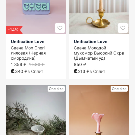
-14%
Unification Love
Unification Love
Свеча Mon Cheri
Свеча Молодой
лиловая (Черная
мухомор Высокий Охра
смородина)
(Дымчатый уд)
1 359 ₽
1 580 ₽
850 ₽
340 ₽
в Сплит
213 ₽
в Сплит
One size
One size