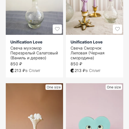
Unification Love
Unification Love
Свеча мухомор
Свеча Сморчок
Перезрелый Салатовый
Лиловая (Черная
(Ваниль и дерево)
смородина)
850 ₽
850 ₽
213 ₽
в Сплит
213 ₽
в Сплит
One size
One size