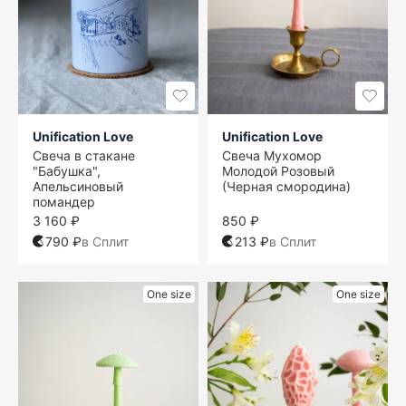
Unification Love
Unification Love
Свеча в стакане
Свеча Мухомор
"Бабушка",
Молодой Розовый
Апельсиновый
(Черная смородина)
помандер
3 160 ₽
850 ₽
790 ₽
в Сплит
213 ₽
в Сплит
One size
One size