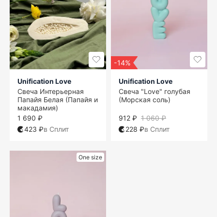
-14%
Unification Love
Unification Love
Свеча Интерьерная
Свеча "Love" голубая
Папайя Белая (Папайя и
(Морская соль)
макадамия)
1 690 ₽
912 ₽
1 060 ₽
423 ₽
в Сплит
228 ₽
в Сплит
One size