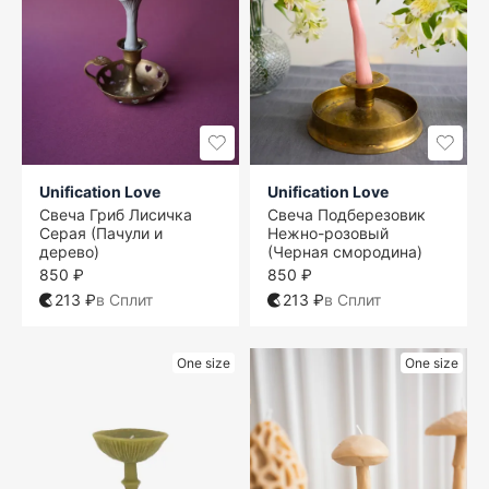
Unification Love
Unification Love
Свеча Гриб Лисичка
Свеча Подберезовик
Серая (Пачули и
Нежно-розовый
дерево)
(Черная смородина)
850 ₽
850 ₽
213 ₽
в Сплит
213 ₽
в Сплит
One size
One size