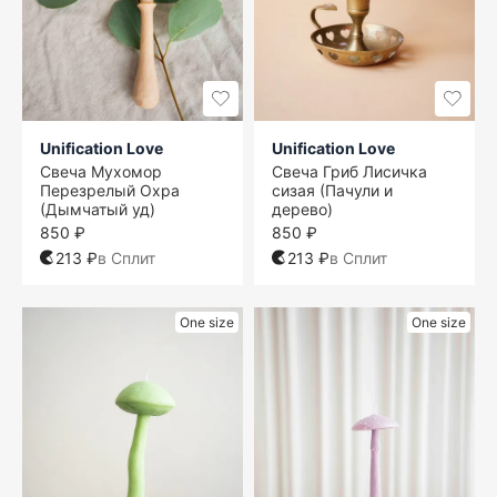
Unification Love
Unification Love
Свеча Мухомор
Свеча Гриб Лисичка
Перезрелый Охра
сизая (Пачули и
(Дымчатый уд)
дерево)
850 ₽
850 ₽
213 ₽
в Сплит
213 ₽
в Сплит
One size
One size