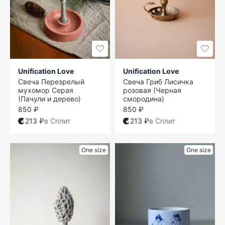
Unification Love
Unification Love
Свеча Перезрелый
Свеча Гриб Лисичка
мухомор Серая
розовая (Черная
(Пачули и дерево)
смородина)
850 ₽
850 ₽
213 ₽
в Сплит
213 ₽
в Сплит
One size
One size