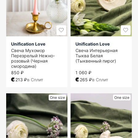
Unification Love
Unification Love
Свеча Мухомор
Свеча Интерьерная
Перезрелый Нежно-
Тыква Белая
розовый (Черная
(Тыквенный пирог)
смородина)
850 ₽
1 060 ₽
213 ₽
в Сплит
265 ₽
в Сплит
One size
One size