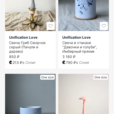
Unification Love
Unification Love
Свеча Гриб Сморчок
Свеча в стакане
серый (Пачули и
"Девочки и голуби",
дерево)
Имбирный пряник
850 ₽
3 160 ₽
213 ₽
в Сплит
790 ₽
в Сплит
One size
One size