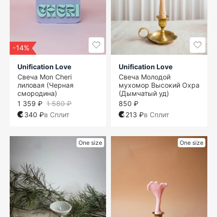
-14%
Unification Love
Unification Love
Свеча Mon Cheri
Свеча Молодой
лиловая (Черная
мухомор Высокий Охра
смородина)
(Дымчатый уд)
1 359 ₽
1 580 ₽
850 ₽
340 ₽
в Сплит
213 ₽
в Сплит
One size
One size