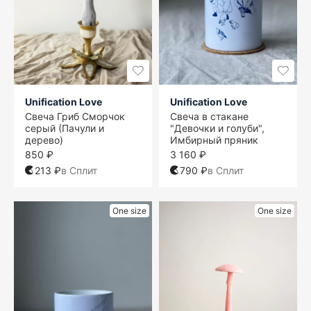
Unification Love
Unification Love
Свеча Гриб Сморчок
Свеча в стакане
серый (Пачули и
"Девочки и голуби",
дерево)
Имбирный пряник
850 ₽
3 160 ₽
213 ₽
в Сплит
790 ₽
в Сплит
One size
One size