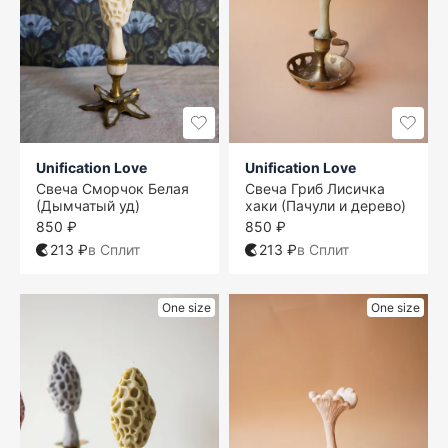
Unification Love
Unification Love
Свеча Сморчок Белая
Свеча Гриб Лисичка
(Дымчатый уд)
хаки (Пачули и дерево)
850 ₽
850 ₽
213 ₽
в Сплит
213 ₽
в Сплит
One size
One size