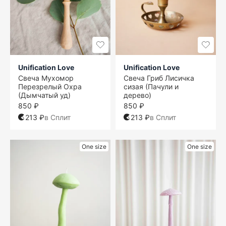
Unification Love
Unification Love
Свеча Мухомор
Свеча Гриб Лисичка
Перезрелый Охра
сизая (Пачули и
(Дымчатый уд)
дерево)
850 ₽
850 ₽
213 ₽
в Сплит
213 ₽
в Сплит
One size
One size