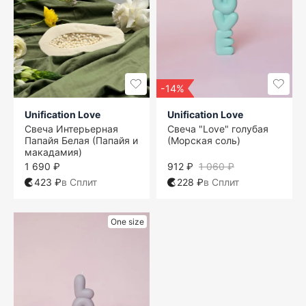
-14%
Unification Love
Unification Love
Свеча Интерьерная
Свеча "Love" голубая
Папайя Белая (Папайя и
(Морская соль)
макадамия)
1 690 ₽
912 ₽
1 060 ₽
423 ₽
в Сплит
228 ₽
в Сплит
One size