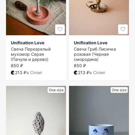
Unification Love
Unification Love
Свеча Перезрелый
Свеча Гриб Лисичка
мухомор Серая
розовая (Черная
(Пачули и дерево)
смородина)
850 ₽
850 ₽
213 ₽
в Сплит
213 ₽
в Сплит
One size
One size