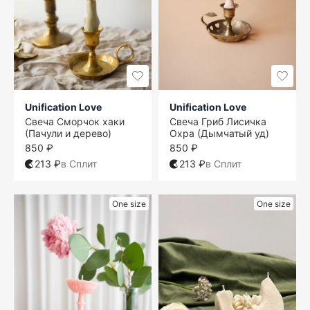
Unification Love
Unification Love
Свеча Сморчок хаки
Свеча Гриб Лисичка
(Пачули и дерево)
Охра (Дымчатый уд)
850 ₽
850 ₽
213 ₽
в Сплит
213 ₽
в Сплит
One size
One size