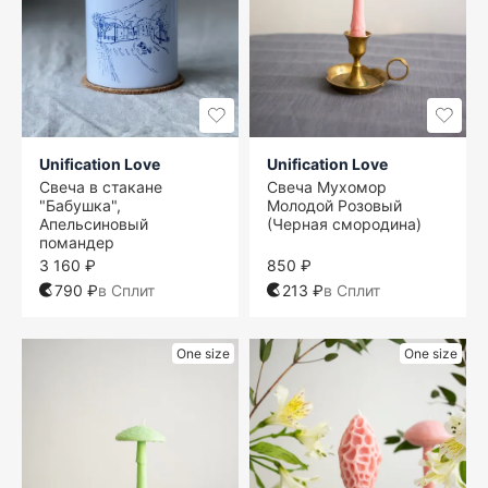
Unification Love
Unification Love
Свеча в стакане
Свеча Мухомор
"Бабушка",
Молодой Розовый
Апельсиновый
(Черная смородина)
помандер
3 160 ₽
850 ₽
790 ₽
в Сплит
213 ₽
в Сплит
One size
One size