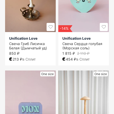
-14%
Unification Love
Unification Love
Свеча Гриб Лисичка
Свеча Сердце голубая
Белая (Дымчатый уд)
(Морская соль)
850 ₽
1 815 ₽
2 110 ₽
213 ₽
в Сплит
454 ₽
в Сплит
One size
One size