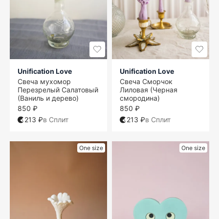
Unification Love
Unification Love
Свеча мухомор
Свеча Сморчок
Перезрелый Салатовый
Лиловая (Черная
(Ваниль и дерево)
смородина)
850 ₽
850 ₽
213 ₽
в Сплит
213 ₽
в Сплит
One size
One size