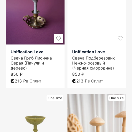
Unification Love
Unification Love
Свеча Гриб Лисичка
Свеча Подберезовик
Серая (Пачули и
Нежно-розовый
дерево)
(Черная смородина)
850 ₽
850 ₽
213 ₽
в Сплит
213 ₽
в Сплит
One size
One size