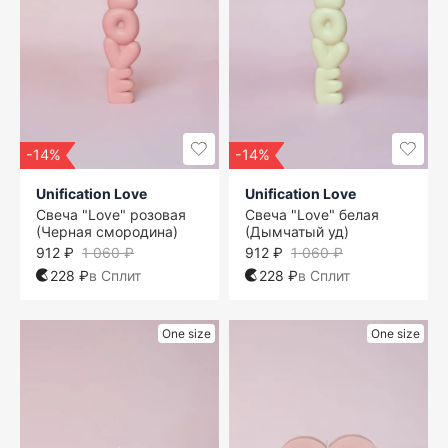
-14%
-14%
Unification Love
Unification Love
Свеча "Love" розовая
Свеча "Love" белая
(Черная смородина)
(Дымчатый уд)
912 ₽
1 060 ₽
912 ₽
1 060 ₽
228 ₽
в Сплит
228 ₽
в Сплит
One size
One size