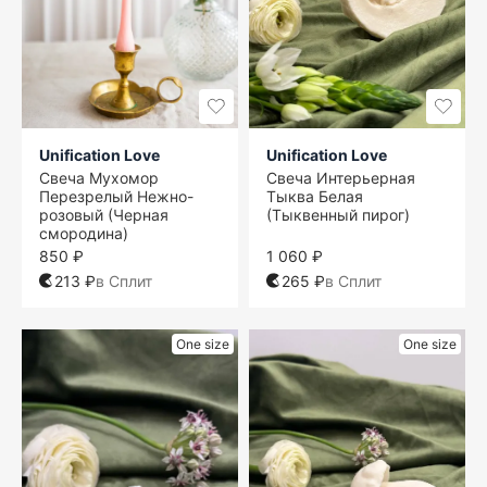
Unification Love
Unification Love
Свеча Мухомор
Свеча Интерьерная
Перезрелый Нежно-
Тыква Белая
розовый (Черная
(Тыквенный пирог)
смородина)
850 ₽
1 060 ₽
213 ₽
в Сплит
265 ₽
в Сплит
One size
One size