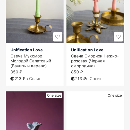
Unification Love
Unification Love
Свеча Мухомор
Свеча Сморчок Нежно-
Молодой Салатовый
розовая (Черная
(Ваниль и дерево)
смородина)
850 ₽
850 ₽
213 ₽
в Сплит
213 ₽
в Сплит
One size
One size