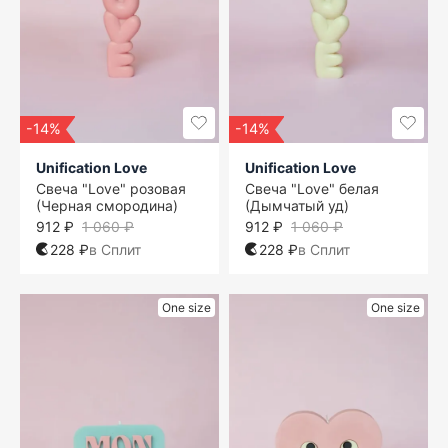
-14%
-14%
Unification Love
Unification Love
Свеча "Love" розовая
Свеча "Love" белая
(Черная смородина)
(Дымчатый уд)
912 ₽
1 060 ₽
912 ₽
1 060 ₽
228 ₽
в Сплит
228 ₽
в Сплит
One size
One size