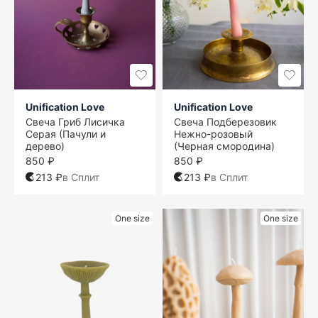
Unification Love
Unification Love
Свеча Гриб Лисичка
Свеча Подберезовик
Серая (Пачули и
Нежно-розовый
дерево)
(Черная смородина)
850 ₽
850 ₽
213 ₽
в Сплит
213 ₽
в Сплит
One size
One size