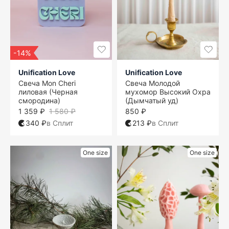
-14%
Unification Love
Unification Love
Свеча Mon Cheri
Свеча Молодой
лиловая (Черная
мухомор Высокий Охра
смородина)
(Дымчатый уд)
1 359 ₽
1 580 ₽
850 ₽
340 ₽
в Сплит
213 ₽
в Сплит
One size
One size