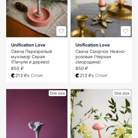
Unification Love
Unification Love
Свеча Перезрелый
Свеча Сморчок Нежно-
мухомор Серая
розовая (Черная
(Пачули и дерево)
смородина)
850 ₽
850 ₽
213 ₽
в Сплит
213 ₽
в Сплит
One size
One size