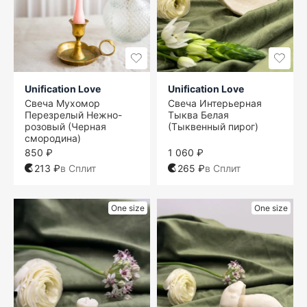
Unification Love
Unification Love
Свеча Мухомор
Свеча Интерьерная
Перезрелый Нежно-
Тыква Белая
розовый (Черная
(Тыквенный пирог)
смородина)
850 ₽
1 060 ₽
213 ₽
в Сплит
265 ₽
в Сплит
One size
One size