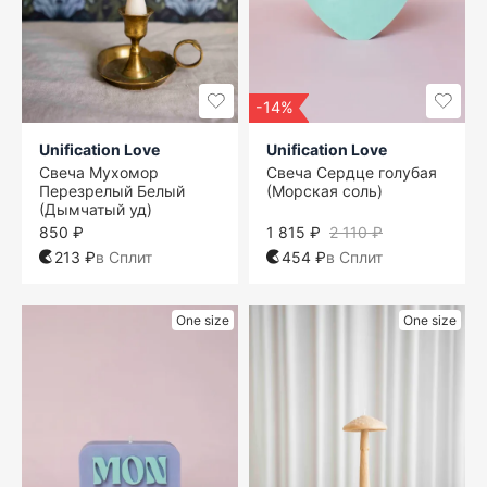
-14%
Unification Love
Unification Love
Свеча Мухомор
Свеча Сердце голубая
Перезрелый Белый
(Морская соль)
(Дымчатый уд)
850 ₽
1 815 ₽
2 110 ₽
213 ₽
в Сплит
454 ₽
в Сплит
One size
One size