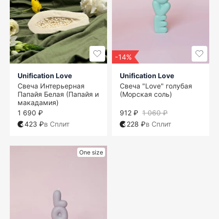
-14%
Unification Love
Unification Love
Свеча Интерьерная
Свеча "Love" голубая
Папайя Белая (Папайя и
(Морская соль)
макадамия)
1 690 ₽
912 ₽
1 060 ₽
423 ₽
в Сплит
228 ₽
в Сплит
One size