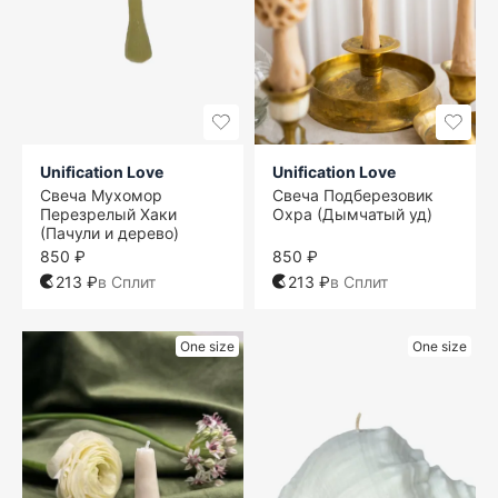
Unification Love
Unification Love
Свеча Мухомор
Свеча Подберезовик
Перезрелый Хаки
Охра (Дымчатый уд)
(Пачули и дерево)
850 ₽
850 ₽
213 ₽
в Сплит
213 ₽
в Сплит
One size
One size