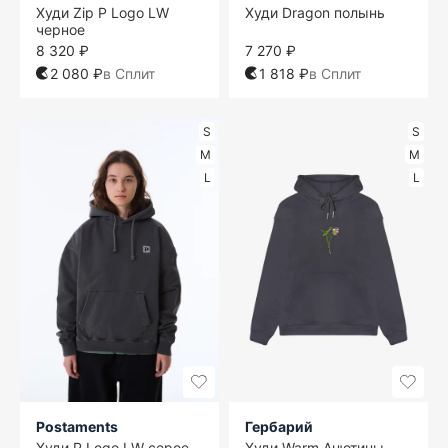
Худи Zip P Logo LW
Худи Dragon полынь
черное
8 320 ₽
7 270 ₽
2 080 ₽
в Сплит
1 818 ₽
в Сплит
S
S
M
M
L
L
Postaments
Гербарий
Худи P Logo LW серое
Худи Warm Анютины