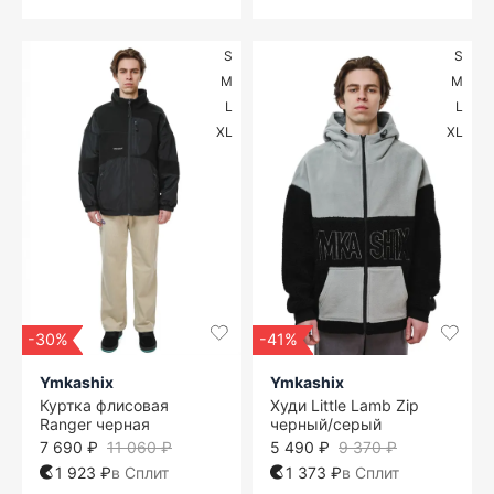
S
S
M
M
L
L
XL
XL
-30%
-41%
Ymkashix
Ymkashix
Куртка флисовая
Худи Little Lamb Zip
Ranger черная
черный/серый
7 690 ₽
11 060 ₽
5 490 ₽
9 370 ₽
1 923 ₽
в Сплит
1 373 ₽
в Сплит