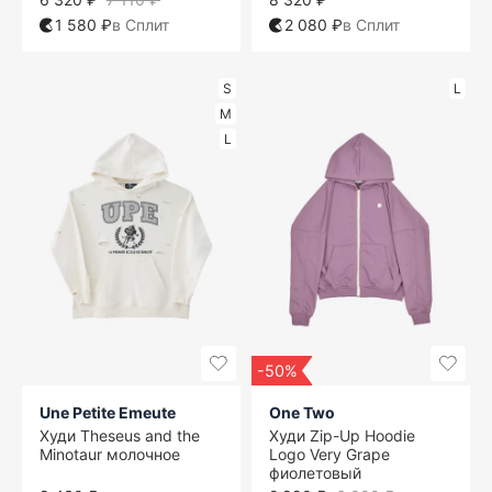
1 580 ₽
в Сплит
2 080 ₽
в Сплит
S
L
M
L
-50%
Une Petite Emeute
One Two
Худи Theseus and the
Худи Zip-Up Hoodie
Minotaur молочное
Logo Very Grape
фиолетовый