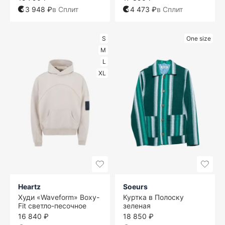
3 948 ₽
в Сплит
4 473 ₽
в Сплит
S
One size
M
L
XL
Heartz
Soeurs
Худи «Waveform» Boxy-
Куртка в Полоску
Fit светло-песочное
зеленая
16 840 ₽
18 850 ₽