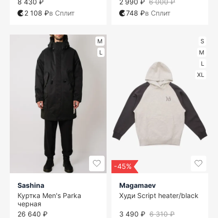
8 430 ₽
2 990 ₽
6 000 ₽
2 108 ₽
в Сплит
748 ₽
в Сплит
M
S
L
M
L
XL
-45%
Sashina
Magamaev
Куртка Men's Parka
Худи Script heater/black
черная
26 640 ₽
3 490 ₽
6 310 ₽