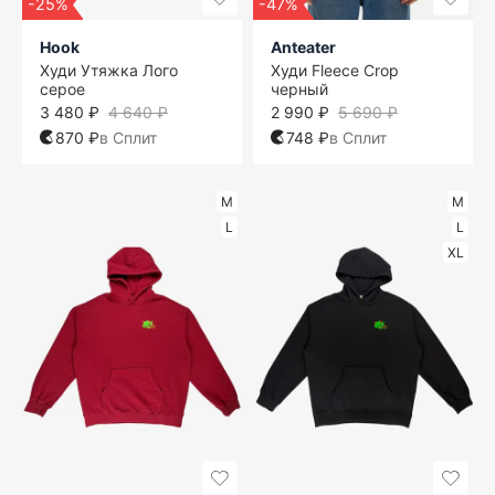
-25%
-47%
Hook
Anteater
Худи Утяжка Лого
Худи Fleece Crop
серое
черный
3 480 ₽
4 640 ₽
2 990 ₽
5 690 ₽
870 ₽
в Сплит
748 ₽
в Сплит
M
M
L
L
XL