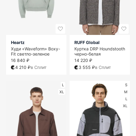
Heartz
RUFF Global
Худи «Waveform» Boxy-
Куртка DRP Houndstooth
Fit светло-зеленое
черно-белая
16 840 ₽
14 220 ₽
4 210 ₽
в Сплит
3 555 ₽
в Сплит
L
S
XL
M
L
XL