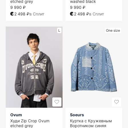
etched grey
washed black
9 990 ₽
9 990 ₽
2 498 ₽
в Сплит
2 498 ₽
в Сплит
L
One size
Ovum
Soeurs
Худи Zip Crop Ovum
Куртка с Кружевным
etched grey
Воротником синяя