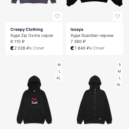
Creepy Clothing
Issaya
Худи Zip Охота серое
Худи Guardian черное
8 110 ₽
7 360 ₽
2 028 ₽
в Сплит
1 840 ₽
в Сплит
M
S
L
M
XL
L
XL