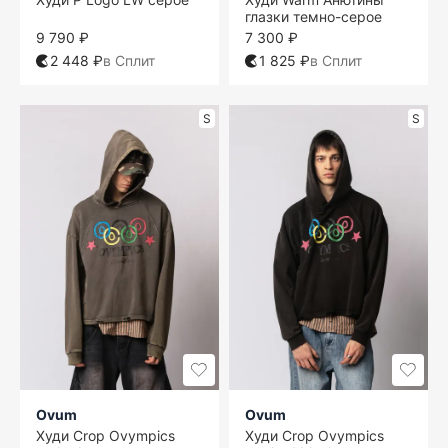
глазки темно-серое
9 790 ₽
7 300 ₽
2 448 ₽
в Сплит
1 825 ₽
в Сплит
S
S
Ovum
Ovum
Худи Crop Ovympics
Худи Crop Ovympics