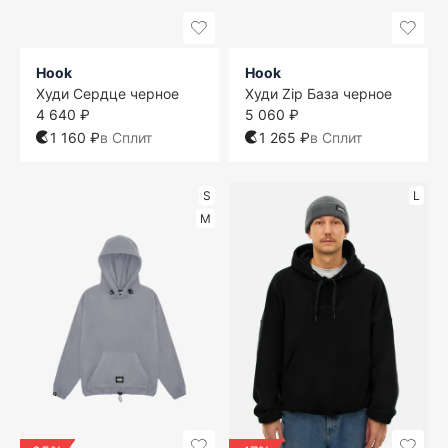
Hook
Hook
Худи Сердце черное
Худи Zip База черное
4 640 ₽
5 060 ₽
1 160 ₽
в Сплит
1 265 ₽
в Сплит
S
L
M