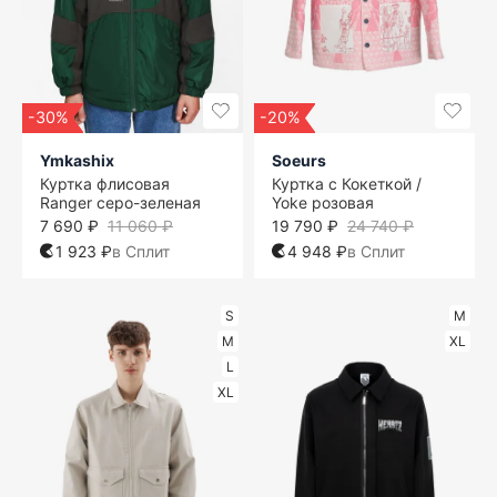
-30%
-20%
Ymkashix
Soeurs
Куртка флисовая
Куртка с Кокеткой /
Ranger серо-зеленая
Yoke розовая
7 690 ₽
11 060 ₽
19 790 ₽
24 740 ₽
1 923 ₽
в Сплит
4 948 ₽
в Сплит
S
M
M
XL
L
XL