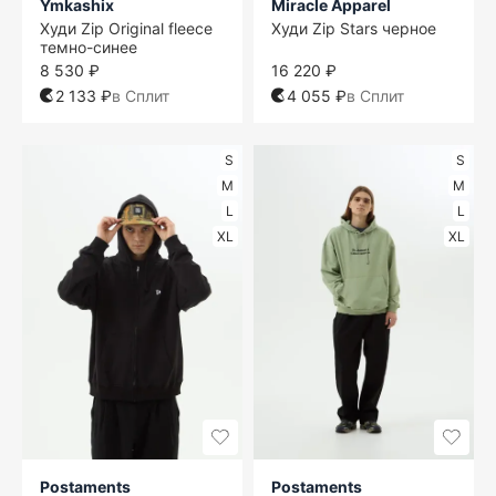
Ymkashix
Miracle Apparel
Худи Zip Original fleece
Худи Zip Stars черное
темно-синее
8 530 ₽
16 220 ₽
2 133 ₽
в Сплит
4 055 ₽
в Сплит
S
S
M
M
L
L
XL
XL
Postaments
Postaments