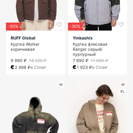
-30%
-30%
RUFF Global
Ymkashix
Куртка Worker
Куртка флисовая
коричневая
Ranger серый/
пурпурный
9 990 ₽
14 220 ₽
7 690 ₽
11 060 ₽
2 498 ₽
в Сплит
1 923 ₽
в Сплит
M
M
XL