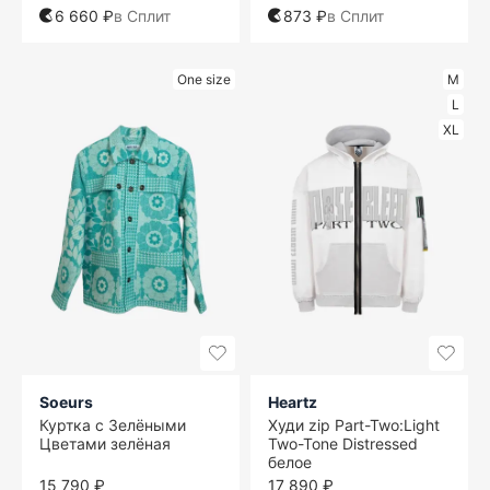
6 660 ₽
в Сплит
873 ₽
в Сплит
One size
M
L
XL
Soeurs
Heartz
Куртка с Зелёными
Худи zip Part-Two:Light
Цветами зелёная
Two-Tone Distressed
белое
15 790 ₽
17 890 ₽