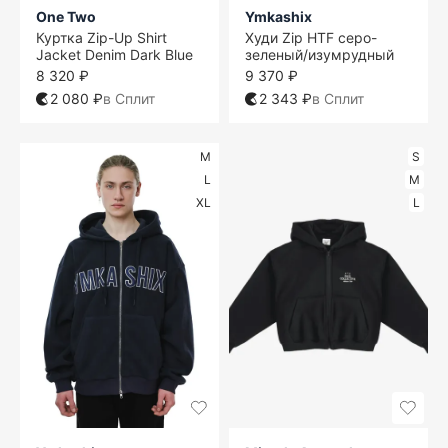
One Two
Ymkashix
Куртка Zip-Up Shirt
Худи Zip HTF серо-
Jacket Denim Dark Blue
зеленый/изумрудный
8 320 ₽
9 370 ₽
2 080 ₽
в Сплит
2 343 ₽
в Сплит
M
S
L
M
XL
L