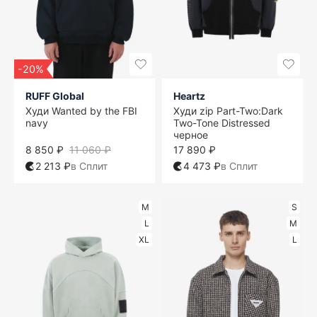
-20%
RUFF Global
Heartz
Худи Wanted by the FBI
Худи zip Part-Two:Dark
navy
Two-Tone Distressed
черное
8 850 ₽
11 060 ₽
17 890 ₽
2 213 ₽
в Сплит
4 473 ₽
в Сплит
M
S
L
M
XL
L