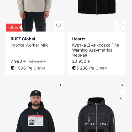
-36%
RUFF Global
Heartz
Куртка Worker Milk
Куртка Джинсовка The
Warning Assymetrical
Черная
7 990 ₽
12 530 ₽
20 950 ₽
1 998 ₽
в Сплит
5 238 ₽
в Сплит
L
M
L
XL