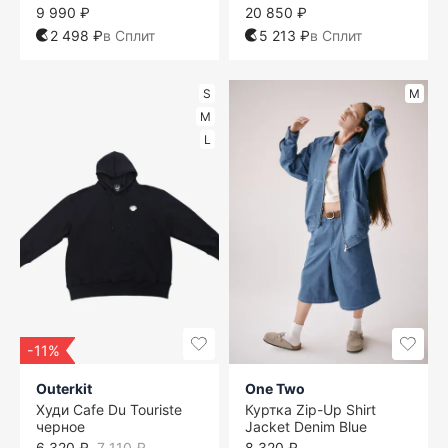
9 990 ₽
20 850 ₽
2 498 ₽
в Сплит
5 213 ₽
в Сплит
S
M
M
L
-11%
Outerkit
One Two
Худи Cafe Du Touriste
Куртка Zip-Up Shirt
черное
Jacket Denim Blue
6 320 ₽
7 110 ₽
8 320 ₽