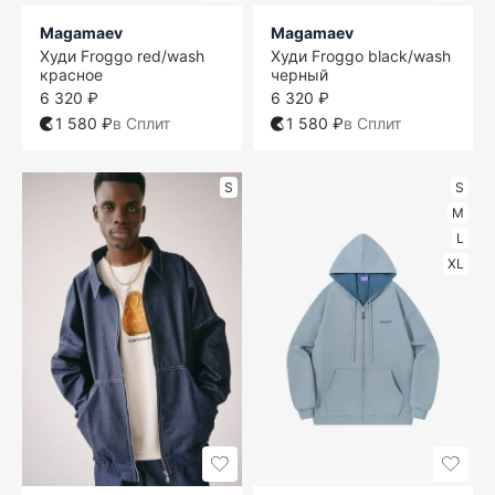
Magamaev
Magamaev
Худи Froggo red/wash
Худи Froggo black/wash
красное
черный
6 320 ₽
6 320 ₽
1 580 ₽
в Сплит
1 580 ₽
в Сплит
S
S
M
L
XL