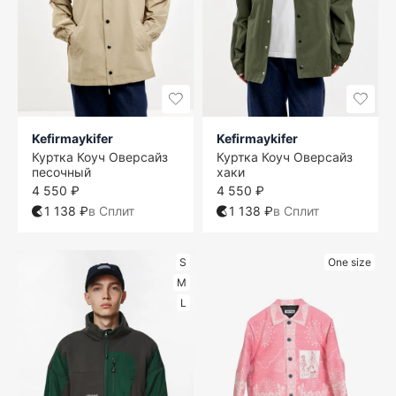
Kefirmaykifer
Kefirmaykifer
Куртка Коуч Оверсайз
Куртка Коуч Оверсайз
песочный
хаки
4 550 ₽
4 550 ₽
1 138 ₽
в Сплит
1 138 ₽
в Сплит
S
One size
M
L