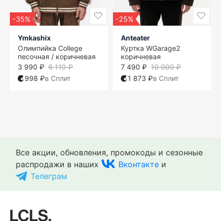
-35%
-25%
Ymkashix
Anteater
Олимпийка College
Куртка WGarage2
песочная / коричневая
коричневая
3 990 ₽
6 110 ₽
7 490 ₽
10 000 ₽
998 ₽
в Сплит
1 873 ₽
в Сплит
One size
M
M
S
One size
M
L
L
M
XL
Все акции, обновления, промокоды и сезонные
распродажи в наших
Вконтакте
и
Телеграм