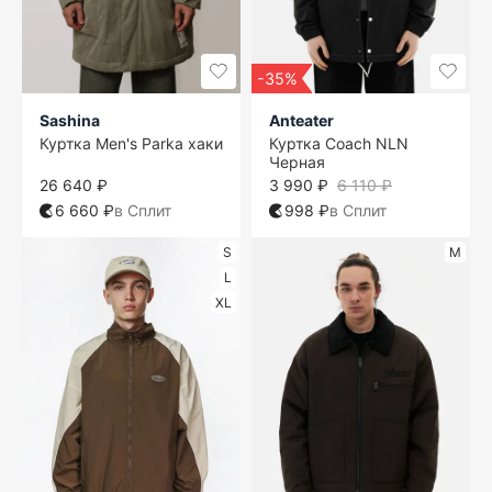
-35%
Sashina
Anteater
Куртка Men's Parka хаки
Куртка Coach NLN
Черная
26 640 ₽
3 990 ₽
6 110 ₽
6 660 ₽
в Сплит
998 ₽
в Сплит
S
M
L
XL