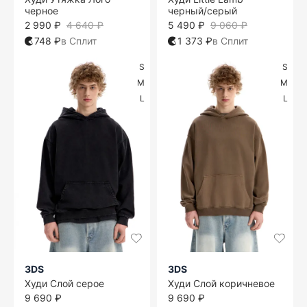
черное
черный/серый
2 990 ₽
4 640 ₽
5 490 ₽
9 060 ₽
748 ₽
в Сплит
1 373 ₽
в Сплит
S
S
M
M
L
L
3DS
3DS
Худи Слой серое
Худи Слой коричневое
9 690 ₽
9 690 ₽