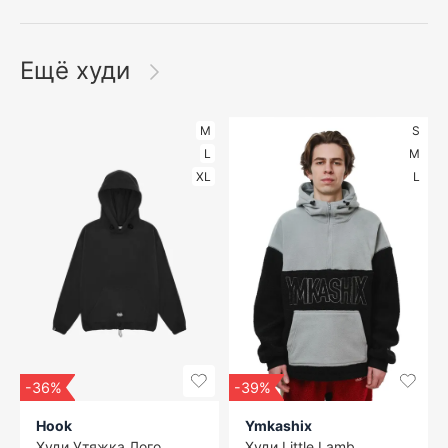
Ещё худи
M
S
L
M
XL
L
-36%
-39%
Hook
Ymkashix
Худи Утяжка Лого
Худи Little Lamb