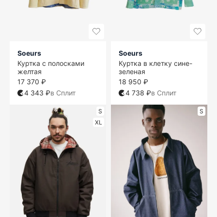
Soeurs
Soeurs
Куртка с полосками
Куртка в клетку сине-
желтая
зеленая
17 370 ₽
18 950 ₽
4 343 ₽
в Сплит
4 738 ₽
в Сплит
S
S
XL