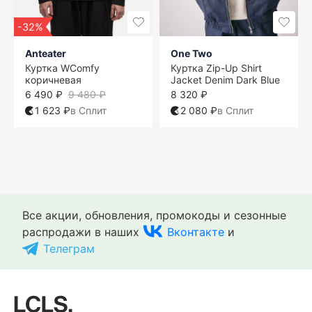
-32%
Anteater
One Two
Куртка WComfy
Куртка Zip-Up Shirt
коричневая
Jacket Denim Dark Blue
6 490 ₽
9 480 ₽
8 320 ₽
1 623 ₽
в Сплит
2 080 ₽
в Сплит
M
M
S
S
M
M
S
S
M
L
L
M
M
L
L
XL
XL
L
XL
XL
L
L
XL
XXL
XL
Все акции, обновления, промокоды и сезонные
распродажи в наших
Вконтакте
и
Телеграм