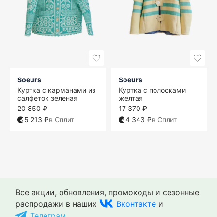
Soeurs
Soeurs
Куртка с карманами из
Куртка с полосками
салфеток зеленая
желтая
20 850 ₽
17 370 ₽
5 213 ₽
в Сплит
4 343 ₽
в Сплит
One size
M
S
S
M
M
S
S
M
L
XL
M
L
L
XL
L
XL
XL
L
XL
XXL
XL
Все акции, обновления, промокоды и сезонные
распродажи в наших
Вконтакте
и
Телеграм