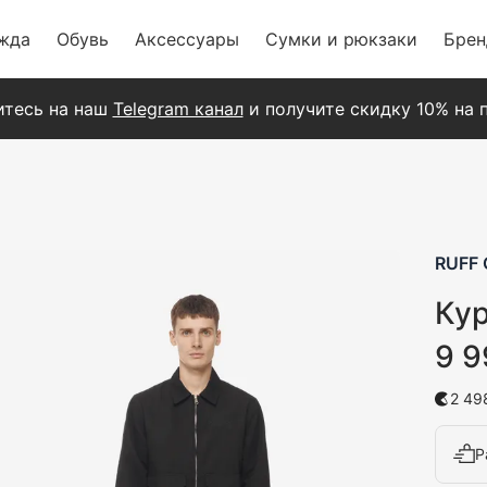
жда
Обувь
Аксессуары
Сумки и рюкзаки
Бре
тесь на наш
Telegram канал
и получите скидку 10% на п
я
RUFF 
Кур
9 9
2 49
Р