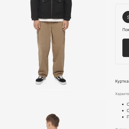
По
Куртка
Характе
С
С