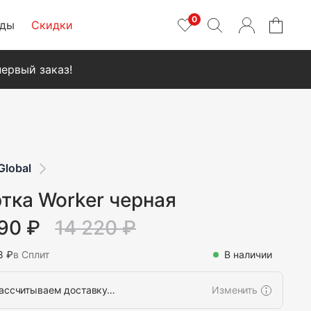
0
нды
Скидки
ервый заказ!
Global
тка Worker черная
90 ₽
14 220 ₽
8 ₽
в Сплит
В наличии
ассчитываем доставку…
Изменить