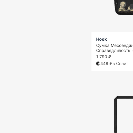
Hook
Сумка Мессендж
Справедливость 
1 790 ₽
448 ₽
в Сплит