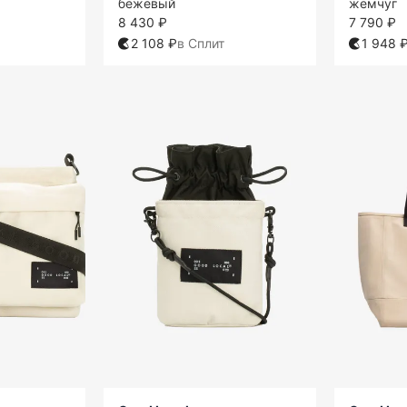
бежевый
жемчуг
8 430 ₽
7 790 ₽
2 108 ₽
в Сплит
1 948 