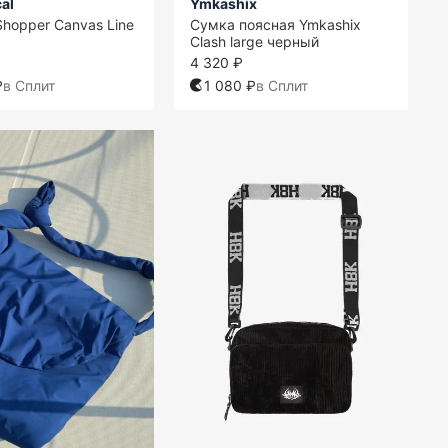
al
Ymkashix
hopper Canvas Line
Сумка поясная Ymkashix
Clash large черный
4 320 ₽
₽
в Сплит
1 080 ₽
в Сплит