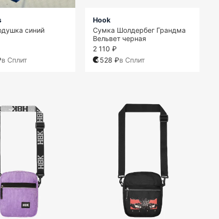
s
Hook
одушка синий
Сумка Шолдербег Грандма
Вельвет черная
2 110 ₽
₽
в Сплит
528 ₽
в Сплит