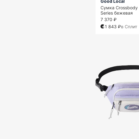
Good Local
Сумка Crossbody 
Series бежевая
7 370 ₽
1 843 ₽
в Сплит