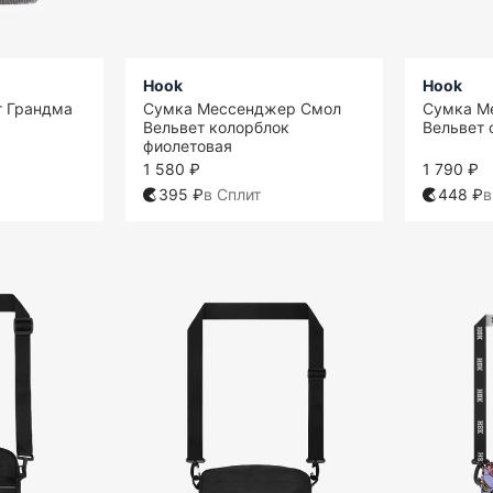
Hook
Hook
 Грандма
Сумка Мессенджер Смол
Сумка М
Вельвет колорблок
Вельвет 
фиолетовая
1 580 ₽
1 790 ₽
395 ₽
в Сплит
448 ₽
в