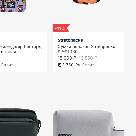
-11%
Stratopacks
ессенджер Бастард
Сумка поясная Stratopacks
летовая
SP-S1060
15 000 ₽
16 850 ₽
 Сплит
3 750 ₽
в Сплит