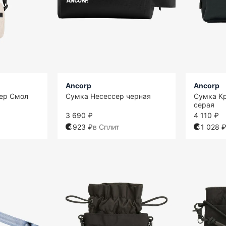
Ancorp
Ancorp
ер Смол
Сумка Несессер черная
Сумка Кр
серая
3 690 ₽
4 110 ₽
923 ₽
в Сплит
1 028 