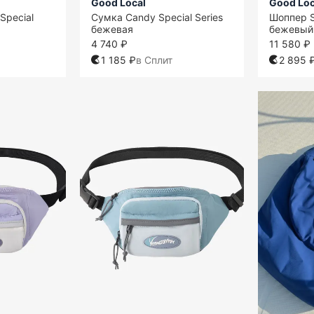
Good Local
Good Loc
Special
Сумка Candy Special Series
Шоппер S
бежевая
бежевый
4 740 ₽
11 580 ₽
1 185 ₽
в Сплит
2 895 