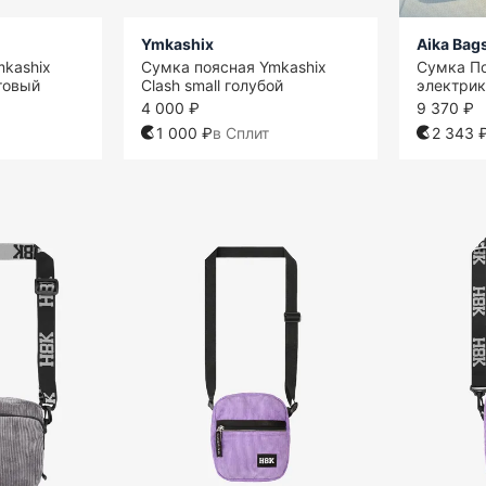
Ymkashix
Aika Bag
mkashix
Сумка поясная Ymkashix
Сумка П
етовый
Clash small голубой
электрик
4 000 ₽
9 370 ₽
1 000 ₽
в Сплит
2 343 