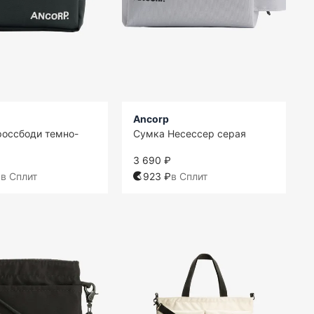
Ancorp
оссбоди темно-
Сумка Несессер серая
3 690 ₽
₽
в Сплит
923 ₽
в Сплит