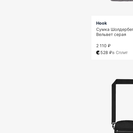
Hook
Сумка Шолдербег
Вельвет серая
2 110 ₽
528 ₽
в Сплит