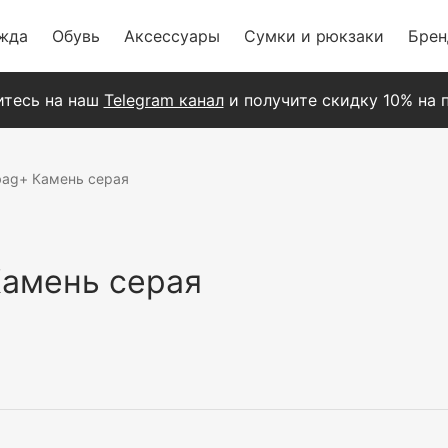
жда
Обувь
Аксессуары
Сумки и рюкзаки
Бре
тесь на наш
Telegram канал
и получите скидку 10% на п
bag+ Камень серая
Камень серая