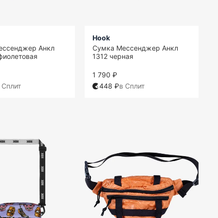
Hook
ессенджер Анкл
Сумка Мессенджер Анкл
фиолетовая
1312 черная
1 790 ₽
 Сплит
448 ₽
в Сплит