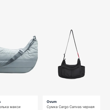
s
Ovum
олька макси
Сумка Cargo Canvas черная