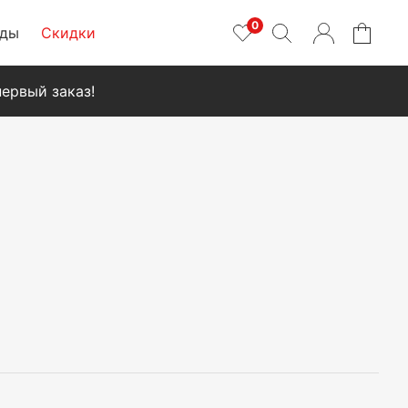
0
нды
Скидки
ервый заказ!