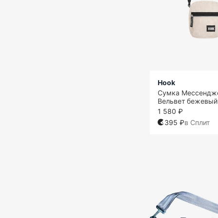
Hook
Сумка Мессендж
Вельвет бежевый
1 580 ₽
395 ₽
в Сплит