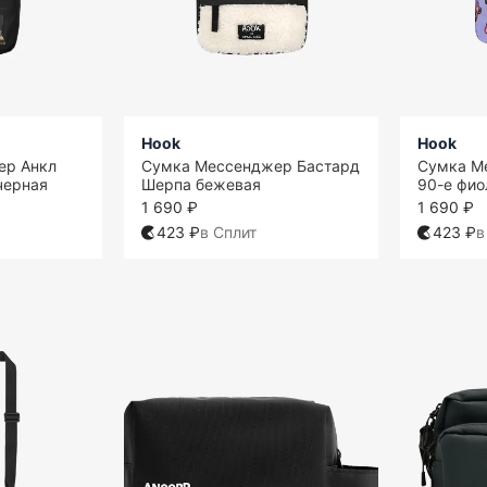
Hook
Hook
ер Анкл
Сумка Мессенджер Бастард
Сумка М
черная
Шерпа бежевая
90-е фио
1 690 ₽
1 690 ₽
423 ₽
в Сплит
423 ₽
в