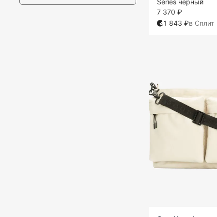
Series черный
7 370 ₽
1 843 ₽
в Сплит