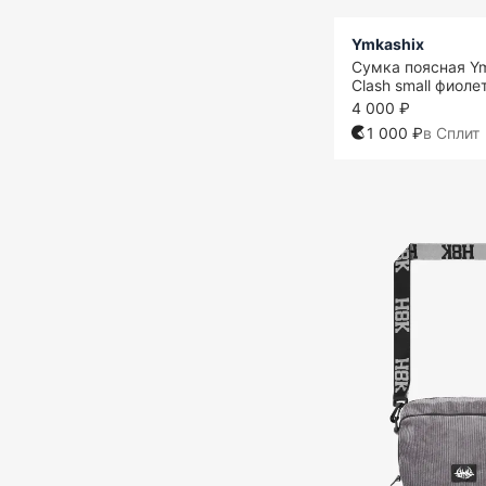
Ymkashix
Сумка поясная Y
Clash small фиол
4 000 ₽
1 000 ₽
в Сплит