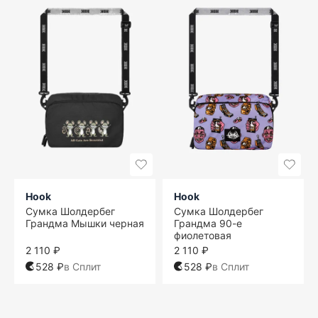
Hook
Hook
Сумка Шолдербег
Сумка Шолдербег
Грандма Мышки черная
Грандма 90-е
фиолетовая
2 110 ₽
2 110 ₽
528 ₽
в Сплит
528 ₽
в Сплит
One size
One size
One size
One size
One size
One size
One size
One size