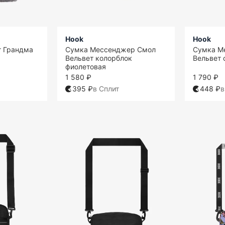
Hook
Hook
 Грандма
Сумка Мессенджер Смол
Сумка М
Вельвет колорблок
Вельвет 
фиолетовая
1 580 ₽
1 790 ₽
395 ₽
в Сплит
448 ₽
в