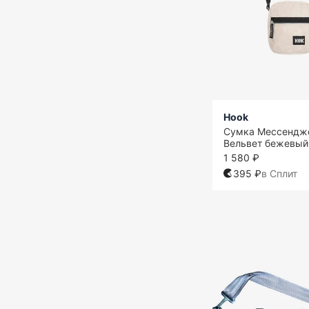
Hook
Сумка Мессендж
Вельвет бежевый
1 580 ₽
395 ₽
в Сплит