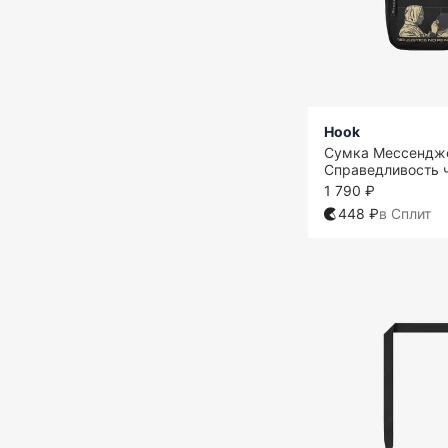
Hook
Сумка Мессендж
Справедливость 
1 790 ₽
448 ₽
в Сплит