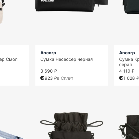
Ancorp
Ancorp
ер Смол
Сумка Несессер черная
Сумка Кр
серая
3 690 ₽
4 110 ₽
923 ₽
в Сплит
1 028 