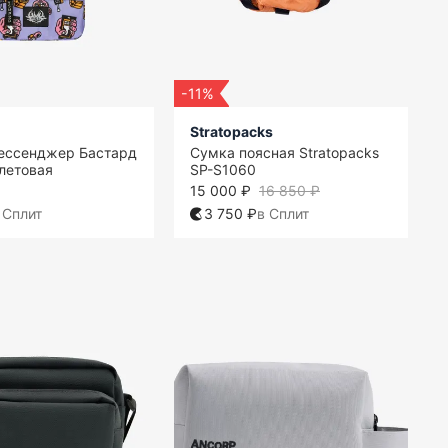
-11%
Stratopacks
ессенджер Бастард
Сумка поясная Stratopacks
летовая
SP-S1060
15 000 ₽
16 850 ₽
 Сплит
3 750 ₽
в Сплит