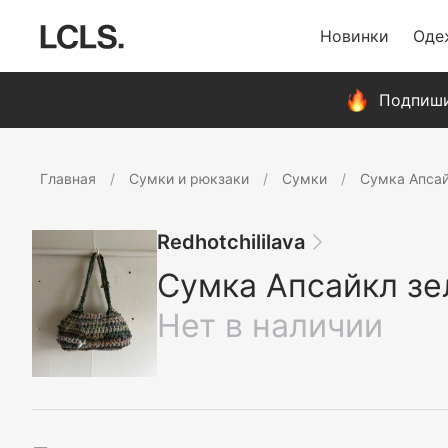
Новинки
Оде
Подпиши
Главная
Сумки и рюкзаки
Сумки
Сумка Апсай
Redhotchililava
Сумка Апсайкл зе
Нет в наличии