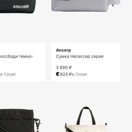
Ancorp
оссбоди темно-
Сумка Несессер серая
3 690 ₽
₽
в Сплит
923 ₽
в Сплит