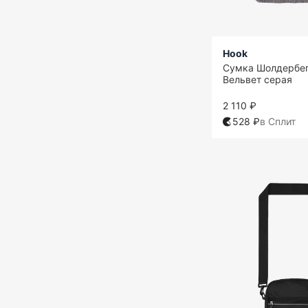
Hook
Сумка Шолдербег
Вельвет серая
2 110 ₽
528 ₽
в Сплит