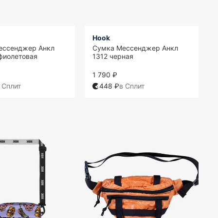
Hook
ессенджер Анкл
Сумка Мессенджер Анкл
фиолетовая
1312 черная
1 790 ₽
 Сплит
448 ₽
в Сплит