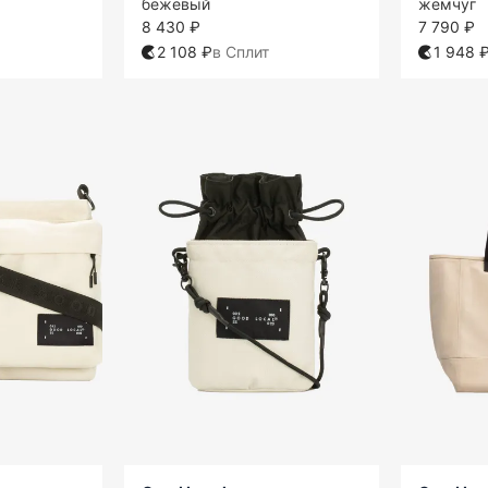
бежевый
жемчуг
8 430 ₽
7 790 ₽
2 108 ₽
в Сплит
1 948 