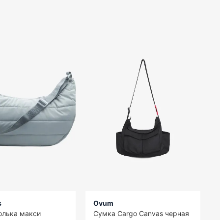
s
Ovum
олька макси
Сумка Cargo Canvas черная