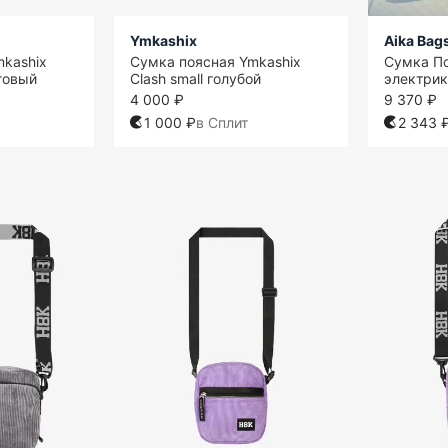
Ymkashix
Aika Bag
mkashix
Сумка поясная Ymkashix
Сумка П
етовый
Clash small голубой
электрик
4 000 ₽
9 370 ₽
1 000 ₽
в Сплит
2 343 