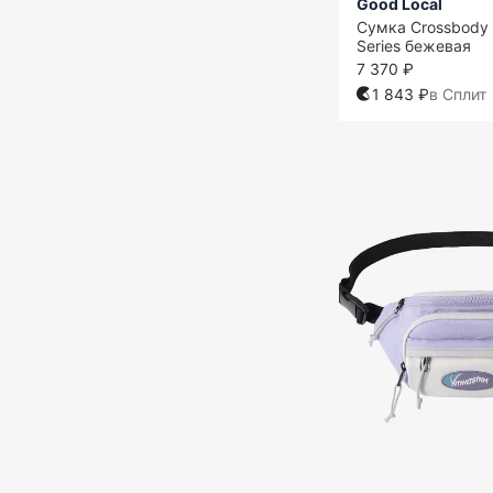
Good Local
Сумка Crossbody 
Series бежевая
7 370 ₽
1 843 ₽
в Сплит