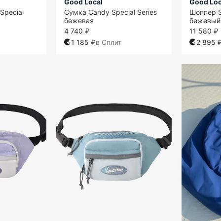
Good Local
Good Loc
Special
Сумка Candy Special Series
Шоппер S
бежевая
бежевый
4 740 ₽
11 580 ₽
1 185 ₽
в Сплит
2 895 