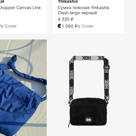
al
Ymkashix
hopper Canvas Line
Сумка поясная Ymkashix
Clash large черный
4 320 ₽
₽
в Сплит
1 080 ₽
в Сплит