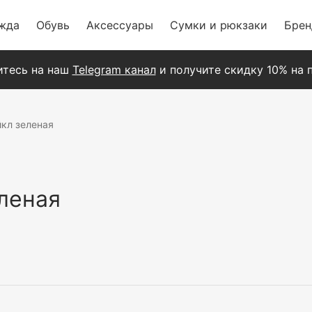
жда
Обувь
Аксессуары
Сумки и рюкзаки
Бре
тесь на наш
Telegram канал
и получите скидку 10% на п
кл зеленая
леная