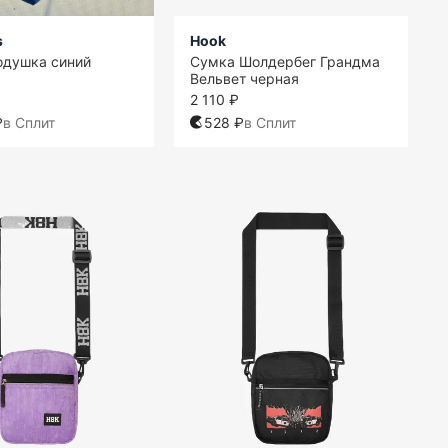
s
Hook
одушка синий
Сумка Шолдербег Грандма
Вельвет черная
2 110 ₽
₽
в Сплит
528 ₽
в Сплит