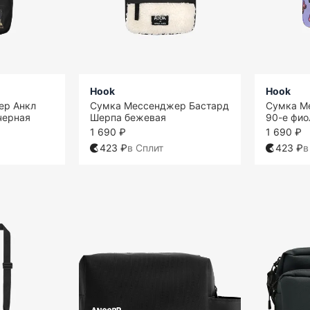
Hook
Hook
ер Анкл
Сумка Мессенджер Бастард
Сумка М
черная
Шерпа бежевая
90-е фио
1 690 ₽
1 690 ₽
423 ₽
в Сплит
423 ₽
в