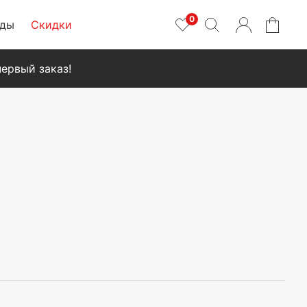
0
нды
Скидки
ервый заказ!