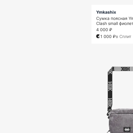
Ymkashix
Сумка поясная Y
Clash small фиол
4 000 ₽
1 000 ₽
в Сплит