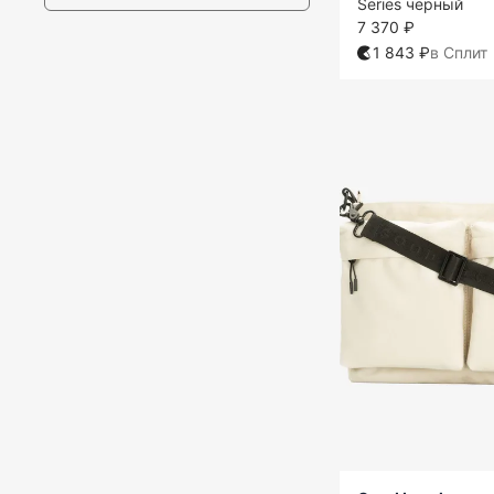
Series черный
7 370 ₽
1 843 ₽
в Сплит