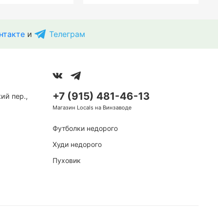
нтакте
и
Телеграм
+7 (915) 481-46-13
ий пер.,
Магазин Locals на Винзаводе
Футболки недорого
Худи недорого
Пуховик
Hook
лдербег Грандма
Сумка Мессенджер Бастард
летовая
Классик черная
1 690 ₽