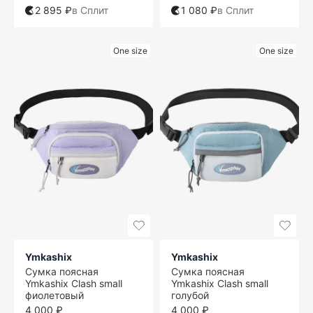
2 895 ₽
в Сплит
1 080 ₽
в Сплит
One size
One size
Ymkashix
Ymkashix
Сумка поясная
Сумка поясная
Ymkashix Clash small
Ymkashix Clash small
фиолетовый
голубой
4 000 ₽
4 000 ₽