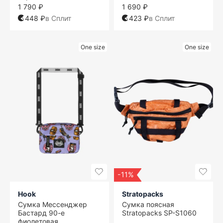
1 790 ₽
1 690 ₽
448 ₽
в Сплит
423 ₽
в Сплит
One size
One size
-11%
Hook
Stratopacks
Сумка Мессенджер
Сумка поясная
Бастард 90-е
Stratopacks SP-S1060
фиолетовая