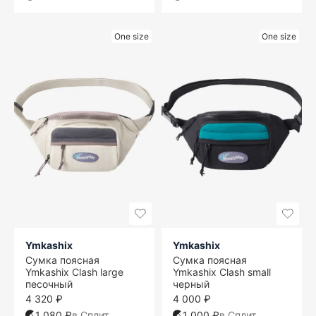
One size
One size
Ymkashix
Ymkashix
Сумка поясная
Сумка поясная
Ymkashix Clash large
Ymkashix Clash small
песочный
черный
4 320 ₽
4 000 ₽
1 080 ₽
в Сплит
1 000 ₽
в Сплит