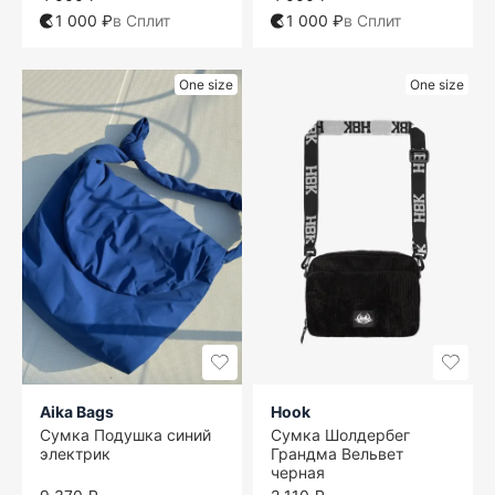
1 000 ₽
в Сплит
1 000 ₽
в Сплит
One size
One size
Aika Bags
Hook
Сумка Подушка синий
Сумка Шолдербег
электрик
Грандма Вельвет
черная