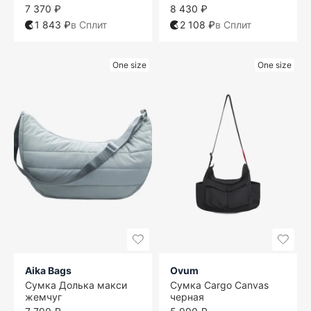
7 370 ₽
8 430 ₽
1 843 ₽
в Сплит
2 108 ₽
в Сплит
One size
One size
Aika Bags
Ovum
Сумка Долька макси
Сумка Cargo Canvas
жемчуг
черная