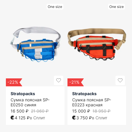
One size
One size
-22%
-21%
Stratopacks
Stratopacks
Сумка поясная SP-
Сумка поясная SP-
E0250 синяя
E0223 красная
16 500 ₽
21 060 ₽
15 000 ₽
18 950 ₽
4 125 ₽
в Сплит
3 750 ₽
в Сплит