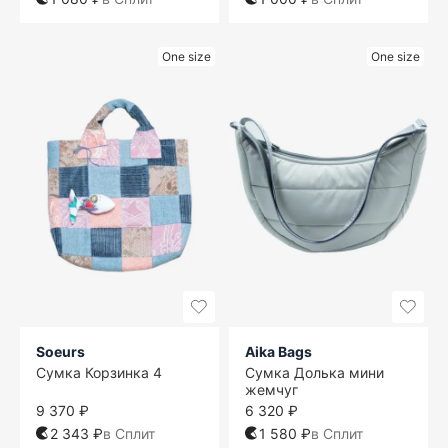
One size
One size
Soeurs
Aika Bags
Сумка Корзинка 4
Сумка Долька мини
жемчуг
9 370 ₽
6 320 ₽
2 343 ₽
в Сплит
1 580 ₽
в Сплит