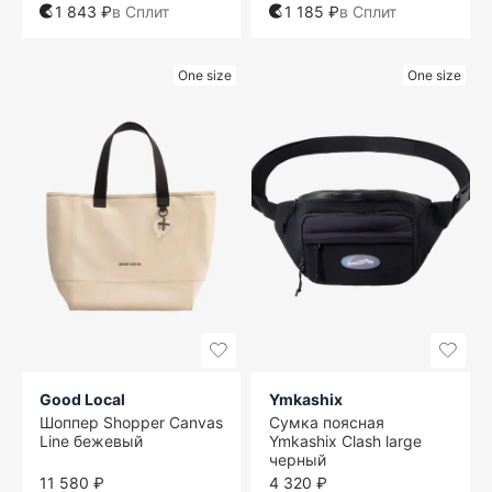
1 843 ₽
в Сплит
1 185 ₽
в Сплит
One size
One size
Good Local
Ymkashix
Шоппер Shopper Canvas
Сумка поясная
Line бежевый
Ymkashix Clash large
черный
11 580 ₽
4 320 ₽