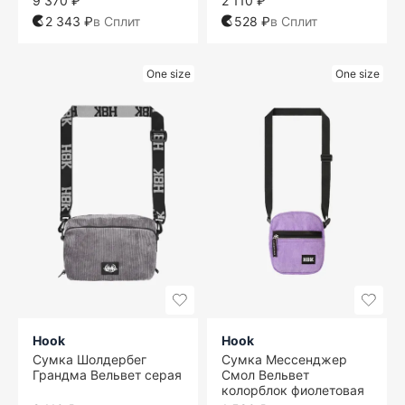
9 370 ₽
2 110 ₽
2 343 ₽
в Сплит
528 ₽
в Сплит
One size
One size
Hook
Hook
Сумка Шолдербег
Сумка Мессенджер
Грандма Вельвет серая
Смол Вельвет
колорблок фиолетовая