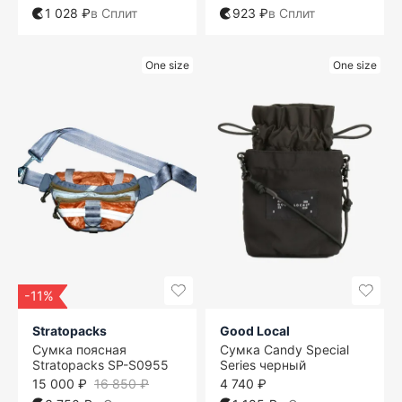
1 028 ₽
в Сплит
923 ₽
в Сплит
One size
One size
-11%
Stratopacks
Good Local
Сумка поясная
Сумка Candy Special
Stratopacks SP-S0955
Series черный
15 000 ₽
16 850 ₽
4 740 ₽