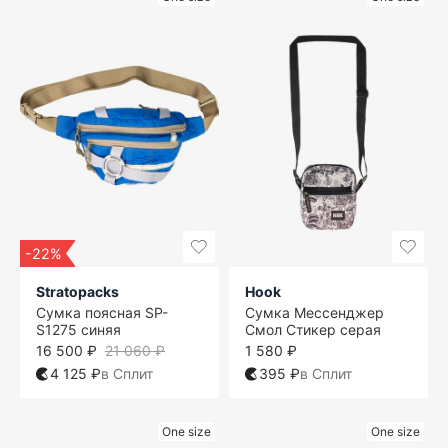
-22%
Stratopacks
Hook
Сумка поясная SP-
Сумка Мессенджер
S1275 синяя
Смол Стикер серая
16 500 ₽
21 060 ₽
1 580 ₽
4 125 ₽
в Сплит
395 ₽
в Сплит
One size
One size