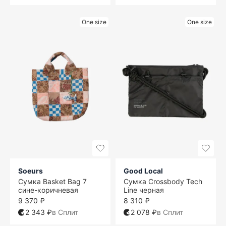
One size
One size
Soeurs
Good Local
Сумка Basket Bag 7
Сумка Crossbody Tech
сине-коричневая
Line черная
9 370 ₽
8 310 ₽
2 343 ₽
в Сплит
2 078 ₽
в Сплит