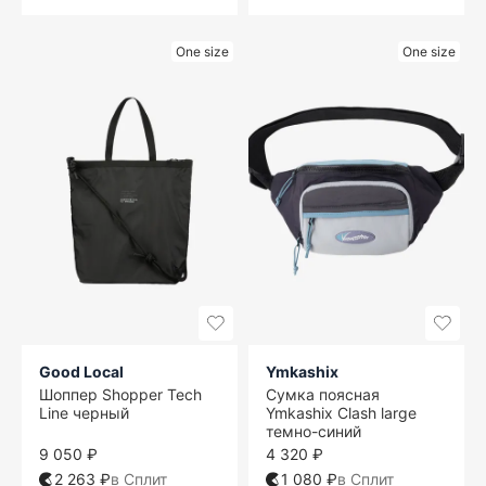
One size
One size
Good Local
Ymkashix
Шоппер Shopper Tech
Сумка поясная
Line черный
Ymkashix Clash large
темно-синий
9 050 ₽
4 320 ₽
2 263 ₽
в Сплит
1 080 ₽
в Сплит