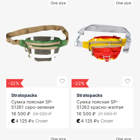
One size
One size
-32%
-22%
Stratopacks
Stratopacks
Сумка поясная SP-
Сумка поясная SP-
S1261 серо-зеленая
S1262 красно-желтая
16 500 ₽
24 220 ₽
16 500 ₽
21 060 ₽
4 125 ₽
в Сплит
4 125 ₽
в Сплит
One size
One size