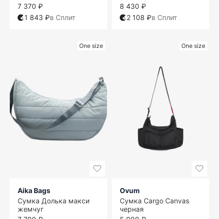
7 370 ₽
8 430 ₽
1 843 ₽
в Сплит
2 108 ₽
в Сплит
One size
One size
Aika Bags
Ovum
Сумка Долька макси
Сумка Cargo Canvas
жемчуг
черная