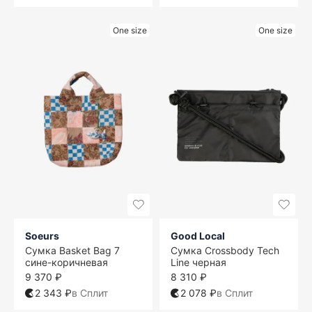
One size
One size
Soeurs
Good Local
Сумка Basket Bag 7
Сумка Crossbody Tech
сине-коричневая
Line черная
9 370 ₽
8 310 ₽
2 343 ₽
в Сплит
2 078 ₽
в Сплит