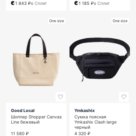
1 843 ₽
в Сплит
1 185 ₽
в Сплит
One size
One size
Good Local
Ymkashix
Шоппер Shopper Canvas
Сумка поясная
Line бежевый
Ymkashix Clash large
черный
11 580 ₽
4 320 ₽