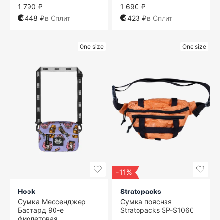
1 790 ₽
1 690 ₽
448 ₽
в Сплит
423 ₽
в Сплит
One size
One size
-11%
Hook
Stratopacks
Сумка Мессенджер
Сумка поясная
Бастард 90-е
Stratopacks SP-S1060
фиолетовая