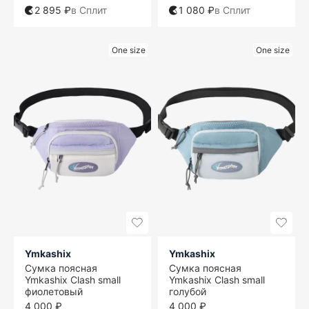
2 895 ₽
в Сплит
1 080 ₽
в Сплит
One size
One size
Ymkashix
Ymkashix
Сумка поясная
Сумка поясная
Ymkashix Clash small
Ymkashix Clash small
фиолетовый
голубой
4 000 ₽
4 000 ₽