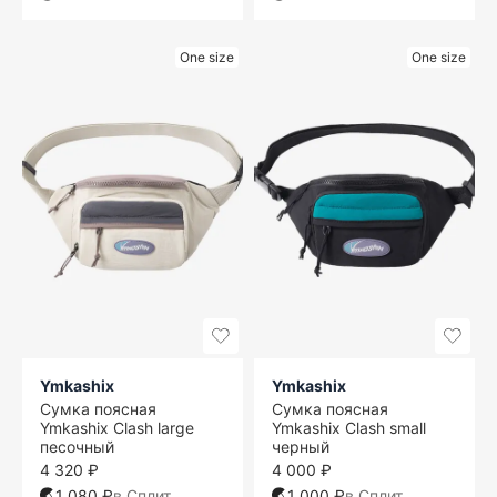
One size
One size
Ymkashix
Ymkashix
Сумка поясная
Сумка поясная
Ymkashix Clash large
Ymkashix Clash small
песочный
черный
4 320 ₽
4 000 ₽
1 080 ₽
в Сплит
1 000 ₽
в Сплит