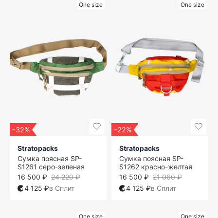
One size
One size
-32%
-22%
Stratopacks
Stratopacks
Сумка поясная SP-
Сумка поясная SP-
S1261 серо-зеленая
S1262 красно-желтая
16 500 ₽
24 220 ₽
16 500 ₽
21 060 ₽
4 125 ₽
в Сплит
4 125 ₽
в Сплит
One size
One size