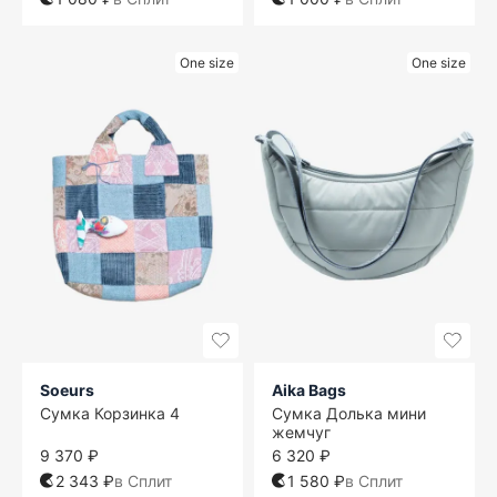
One size
One size
Soeurs
Aika Bags
Сумка Корзинка 4
Сумка Долька мини
жемчуг
9 370 ₽
6 320 ₽
2 343 ₽
в Сплит
1 580 ₽
в Сплит