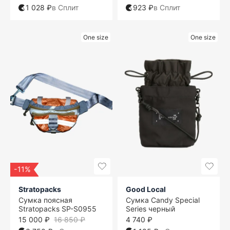
1 028 ₽
в Сплит
923 ₽
в Сплит
One size
One size
-11%
Stratopacks
Good Local
Сумка поясная
Сумка Candy Special
Stratopacks SP-S0955
Series черный
15 000 ₽
16 850 ₽
4 740 ₽