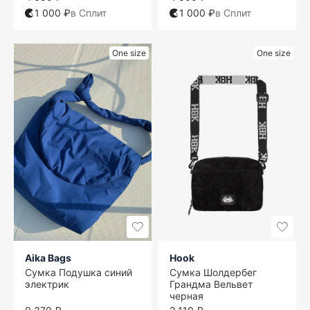
1 000 ₽
в Сплит
1 000 ₽
в Сплит
One size
One size
Aika Bags
Hook
Сумка Подушка синий
Сумка Шолдербег
электрик
Грандма Вельвет
черная