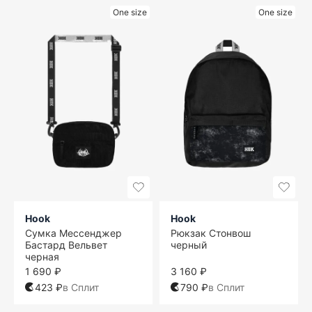
One size
One size
Hook
Hook
Сумка Мессенджер
Рюкзак Стонвош
Бастард Вельвет
черный
черная
1 690 ₽
3 160 ₽
423 ₽
в Сплит
790 ₽
в Сплит