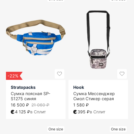
-22%
Stratopacks
Hook
Сумка поясная SP-
Сумка Мессенджер
S1275 синяя
Смол Стикер серая
16 500 ₽
21 060 ₽
1 580 ₽
4 125 ₽
в Сплит
395 ₽
в Сплит
One size
One size