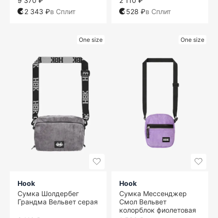
9 370 ₽
2 110 ₽
2 343 ₽
в Сплит
528 ₽
в Сплит
One size
One size
Hook
Hook
Сумка Шолдербег
Сумка Мессенджер
Грандма Вельвет серая
Смол Вельвет
колорблок фиолетовая