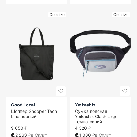
One size
One size
Good Local
Ymkashix
Шоппер Shopper Tech
Сумка поясная
Line черный
Ymkashix Clash large
темно-синий
9 050 ₽
4 320 ₽
2 263 ₽
в Сплит
1 080 ₽
в Сплит