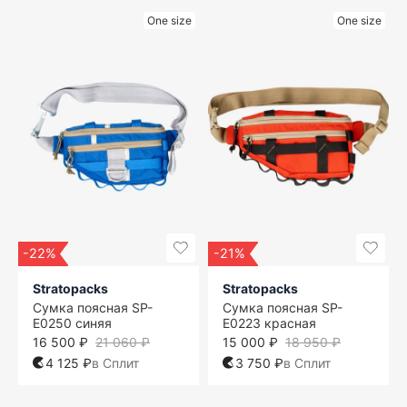
One size
One size
-22%
-21%
Stratopacks
Stratopacks
Сумка поясная SP-
Сумка поясная SP-
E0250 синяя
E0223 красная
16 500 ₽
21 060 ₽
15 000 ₽
18 950 ₽
4 125 ₽
в Сплит
3 750 ₽
в Сплит