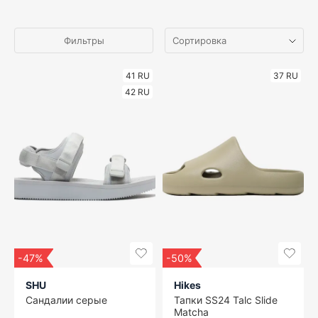
Фильтры
41 RU
37 RU
42 RU
-47%
-50%
SHU
Hikes
Сандалии серые
Тапки SS24 Talc Slide
Matcha