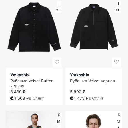
L
L
XL
XL
Ymkashix
Ymkashix
Рубашка Velvet Button
Рубашка Velvet черная
черная
6 430 ₽
5 900 ₽
1 608 ₽
в Сплит
1 475 ₽
в Сплит
S
S
M
M
L
L