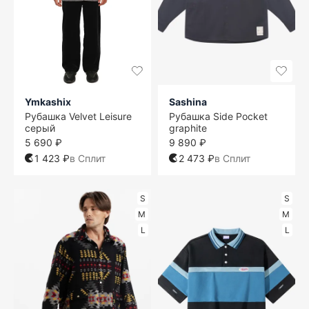
Ymkashix
Sashina
Рубашка Velvet Leisure
Рубашка Side Pocket
серый
graphite
5 690 ₽
9 890 ₽
1 423 ₽
в Сплит
2 473 ₽
в Сплит
S
S
M
M
L
L