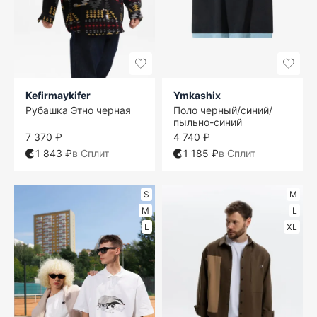
Kefirmaykifer
Ymkashix
Рубашка Этно черная
Поло черный/синий/
пыльно-синий
7 370 ₽
4 740 ₽
1 843 ₽
в Сплит
1 185 ₽
в Сплит
S
M
M
L
L
XL