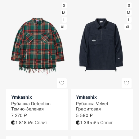
S
S
M
M
L
L
XL
XL
Ymkashix
Ymkashix
Рубашка Detection
Рубашка Velvet
Темно-Зеленая
Графитовая
7 270 ₽
5 580 ₽
1 818 ₽
в Сплит
1 395 ₽
в Сплит