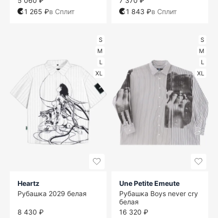
5 060 ₽
7 370 ₽
1 265 ₽
в Сплит
1 843 ₽
в Сплит
S
S
M
M
L
L
XL
XL
Heartz
Une Petite Emeute
Рубашка 2029 белая
Рубашка Boys never cry
белая
8 430 ₽
16 320 ₽