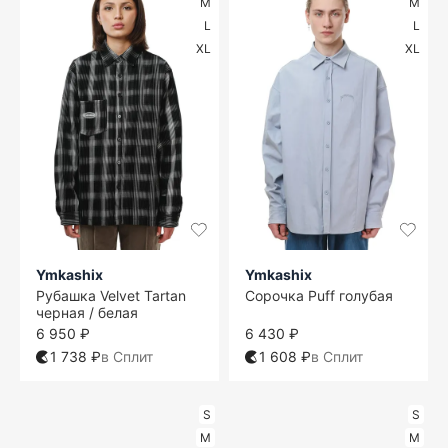
M
M
L
L
XL
XL
Ymkashix
Ymkashix
Рубашка Velvet Tartan
Сорочка Puff голубая
черная / белая
6 950 ₽
6 430 ₽
1 738 ₽
в Сплит
1 608 ₽
в Сплит
S
S
M
M