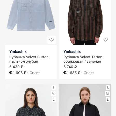
Ymkashix
Ymkashix
Рубашка Velvet Button
Рубашка Velvet Tartan
пыльно-голубая
оранжевая / зеленая
6 430 ₽
6 740 ₽
1 608 ₽
в Сплит
1 685 ₽
в Сплит
S
S
M
M
L
L