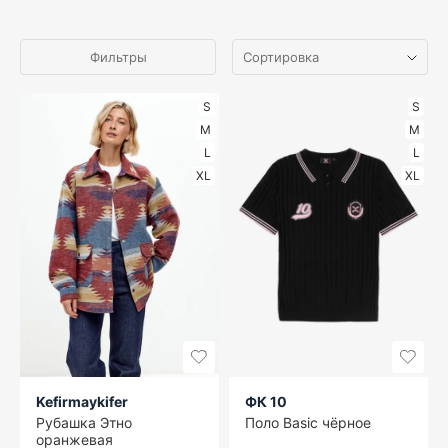
Фильтры
S
S
M
M
L
L
XL
XL
Kefirmaykifer
ФК 10
Рубашка Этно
Поло Basic чёрное
оранжевая