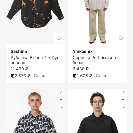
Sashina
Ymkashix
Рубашка Bleach Tie-Dye
Сорочка Puff пыльно-
черная
белая
11 490 ₽
6 430 ₽
2 873 ₽
в Сплит
1 608 ₽
в Сплит
S
S
M
M
L
L