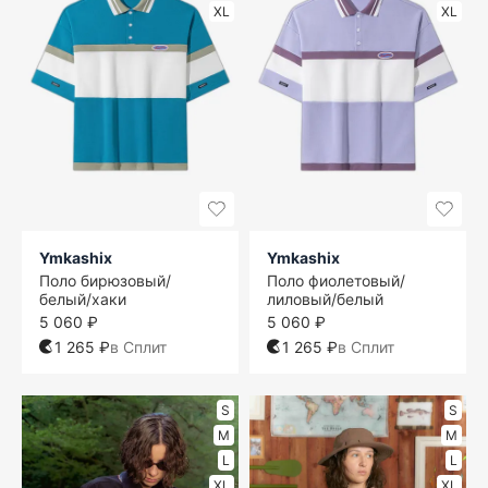
XL
XL
Ymkashix
Ymkashix
Поло бирюзовый/
Поло фиолетовый/
белый/хаки
лиловый/белый
5 060 ₽
5 060 ₽
1 265 ₽
в Сплит
1 265 ₽
в Сплит
S
S
M
M
L
L
XL
XL