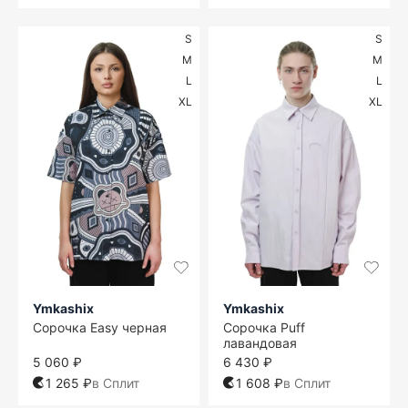
S
S
M
M
L
L
XL
XL
Ymkashix
Ymkashix
Сорочка Easy черная
Сорочка Puff
лавандовая
5 060 ₽
6 430 ₽
1 265 ₽
в Сплит
1 608 ₽
в Сплит