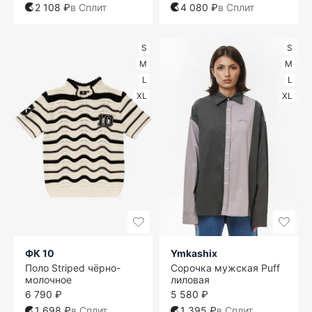
2 108 ₽
в Сплит
4 080 ₽
в Сплит
S
S
M
M
L
L
XL
XL
ФК 10
Ymkashix
Поло Striped чёрно-
Сорочка мужская Puff
молочное
лиловая
6 790 ₽
5 580 ₽
1 698 ₽
в Сплит
1 395 ₽
в Сплит