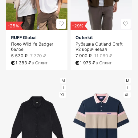
-25%
-29%
RUFF Global
Outerkit
Поло Wildlife Badger
Рубашка Outland Craft
белое
V2 коричневая
5 530 ₽
7 370 ₽
7 900 ₽
11 060 ₽
1 383 ₽
в Сплит
1 975 ₽
в Сплит
M
M
L
L
XL
XL