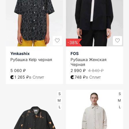
-38%
Ymkashix
FOS
Рубашка Kelp черная
Рубашка Женская
Черная
5 060 ₽
2 990 ₽
4 840 ₽
1 265 ₽
в Сплит
748 ₽
в Сплит
S
S
M
M
L
L