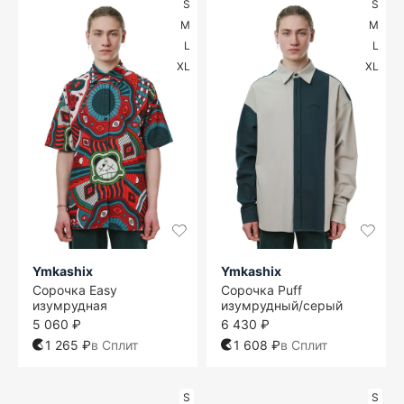
S
S
M
M
L
L
XL
XL
Ymkashix
Ymkashix
Сорочка Easy
Сорочка Puff
изумрудная
изумрудный/серый
5 060 ₽
6 430 ₽
1 265 ₽
в Сплит
1 608 ₽
в Сплит
S
S