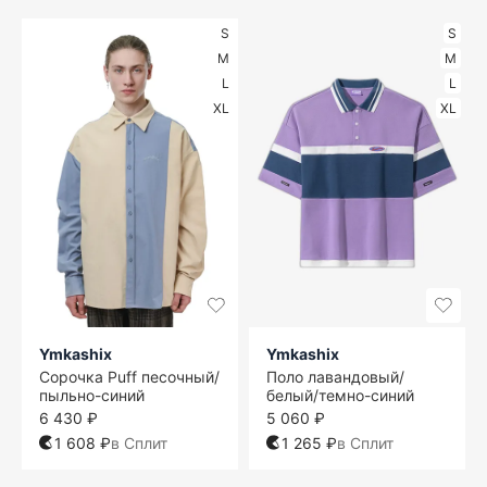
S
S
M
M
L
L
XL
XL
Ymkashix
Ymkashix
Сорочка Puff песочный/
Поло лавандовый/
пыльно-синий
белый/темно-синий
6 430 ₽
5 060 ₽
1 608 ₽
в Сплит
1 265 ₽
в Сплит