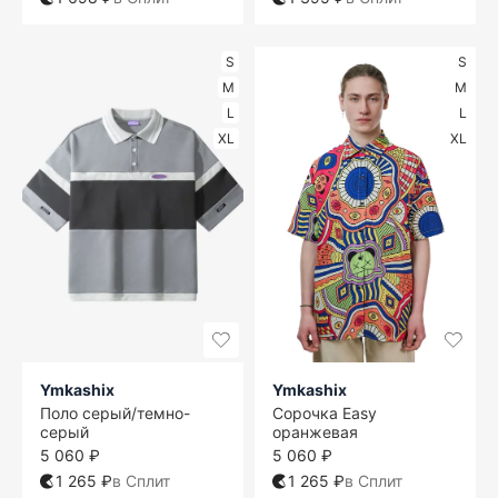
S
S
M
M
L
L
XL
XL
Ymkashix
Ymkashix
Поло серый/темно-
Сорочка Easy
серый
оранжевая
5 060 ₽
5 060 ₽
1 265 ₽
в Сплит
1 265 ₽
в Сплит