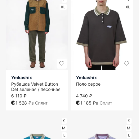
XL
XL
Ymkashix
Ymkashix
Рубашка Velvet Button
Поло серое
Det зеленая / песочная
6 110 ₽
4 740 ₽
1 528 ₽
в Сплит
1 185 ₽
в Сплит
S
S
M
M
L
L