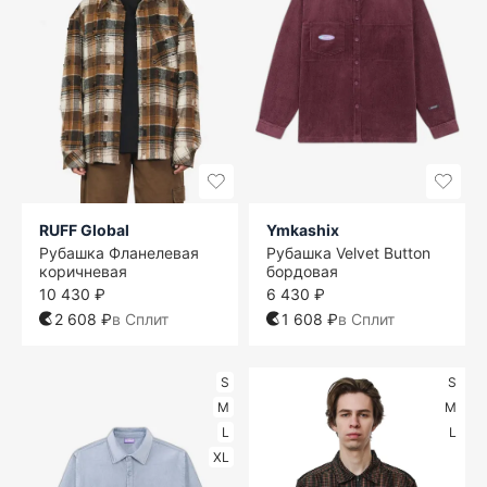
RUFF Global
Ymkashix
Рубашка Фланелевая
Рубашка Velvet Button
коричневая
бордовая
10 430 ₽
6 430 ₽
2 608 ₽
в Сплит
1 608 ₽
в Сплит
S
S
M
M
L
L
XL