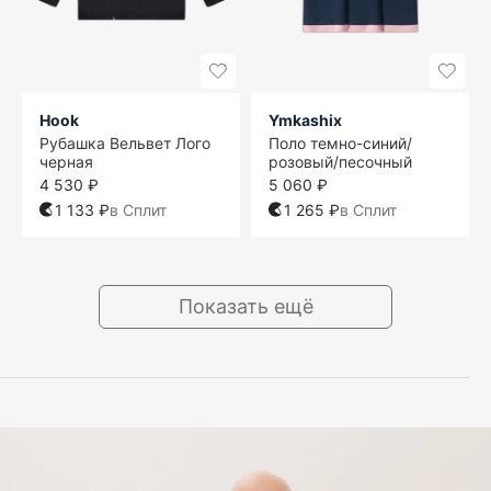
Hook
Ymkashix
Рубашка Вельвет Лого
Поло темно-синий/
черная
розовый/песочный
4 530 ₽
5 060 ₽
1 133 ₽
в Сплит
1 265 ₽
в Сплит
Показать ещё