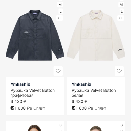
M
M
L
L
XL
XL
Ymkashix
Ymkashix
Рубашка Velvet Button
Рубашка Velvet Button
графитовая
белая
6 430 ₽
6 430 ₽
1 608 ₽
в Сплит
1 608 ₽
в Сплит
S
S