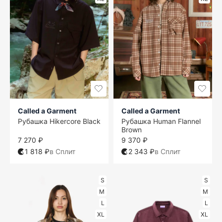
Called a Garment
Called a Garment
Рубашка Hikercore Black
Рубашка Human Flannel
Brown
7 270 ₽
9 370 ₽
1 818 ₽
в Сплит
2 343 ₽
в Сплит
S
S
M
M
L
L
XL
XL