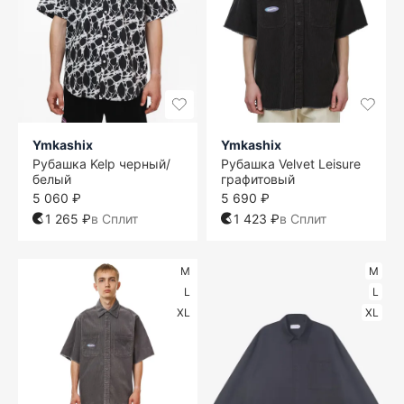
Ymkashix
Ymkashix
Рубашка Kelp черный/
Рубашка Velvet Leisure
белый
графитовый
5 060 ₽
5 690 ₽
1 265 ₽
в Сплит
1 423 ₽
в Сплит
M
M
L
L
XL
XL