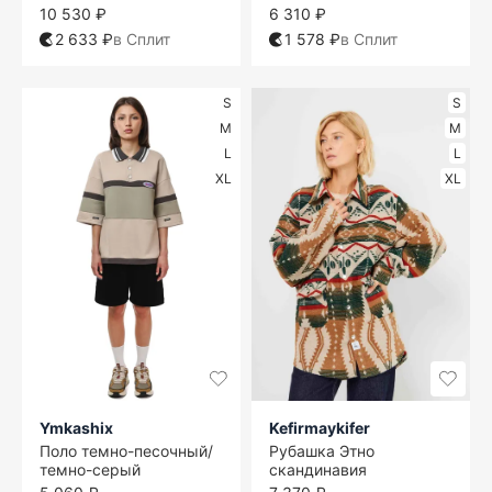
10 530 ₽
6 310 ₽
2 633 ₽
в Сплит
1 578 ₽
в Сплит
S
S
M
M
L
L
XL
XL
Ymkashix
Kefirmaykifer
Поло темно-песочный/
Рубашка Этно
темно-серый
скандинавия