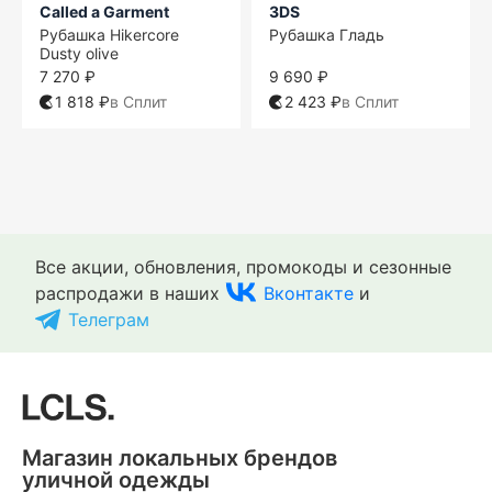
Called a Garment
3DS
Рубашка Hikercore
Рубашка Гладь
Dusty olive
7 270 ₽
9 690 ₽
1 818 ₽
в Сплит
2 423 ₽
в Сплит
M
M
M
M
M
M
M
S
L
L
L
L
M
L
L
L
Все акции, обновления, промокоды и сезонные
распродажи в наших
Вконтакте
и
Телеграм
-40%
-20%
-28%
-31%
Магазин локальных брендов
Sashina
Sashina
Sashina
Sashina
Outerkit
Ymkashix
Kefirmaykifer
One Two
уличной одежды
Рубашка Side Pocket
Рубашка Patchwork
Рубашка Fringe черная
Рубашка Side Pocket
Рубашка Timber серый/
Рубашка Kelp
Рубашка Айвазовский
Рубашка Coconut Milk