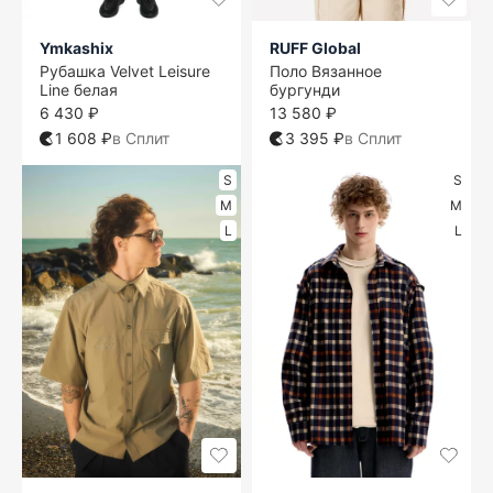
Ymkashix
RUFF Global
Рубашка Velvet Leisure
Поло Вязанное
Line белая
бургунди
6 430 ₽
13 580 ₽
1 608 ₽
в Сплит
3 395 ₽
в Сплит
S
S
M
M
L
L