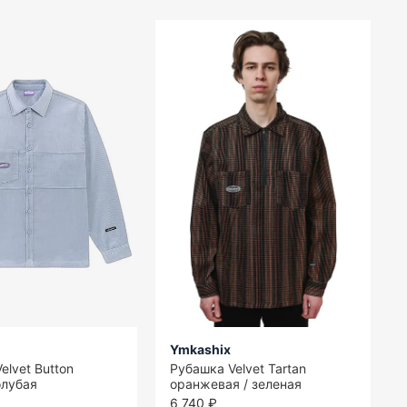
Ymkashix
elvet Button
Рубашка Velvet Tartan
олубая
оранжевая / зеленая
6 740 ₽