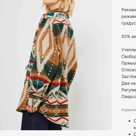
Рекоме
режима
градус
50% ак
Утепл
Свобо
Прямо
Отлож
Застёж
Два на
Регул
Оверс
Характе
С
С