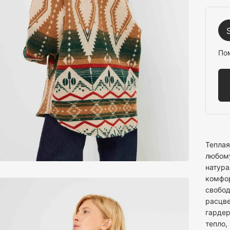
По
Теплая
любому
натура
комфор
свобод
расцве
гардер
тепло,