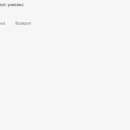
Пол:
унисекс
вка
Возврат