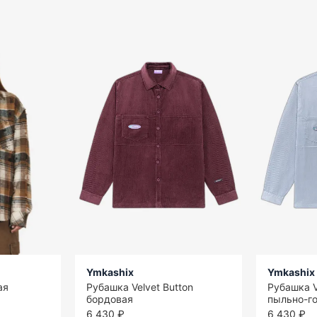
Ymkashix
Ymkashix
ая
Рубашка Velvet Button
Рубашка V
бордовая
пыльно-г
6 430 ₽
6 430 ₽