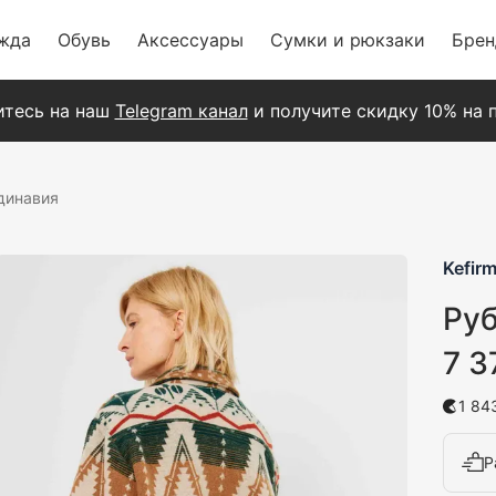
жда
Обувь
Аксессуары
Сумки и рюкзаки
Бре
тесь на наш
Telegram канал
и получите скидку 10% на п
динавия
Kefirm
Руб
7 3
1 84
Р