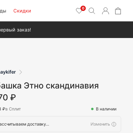
0
нды
Скидки
ервый заказ!
aykifer
ашка Этно скандинавия
70 ₽
3 ₽
в Сплит
В наличии
ассчитываем доставку…
Изменить