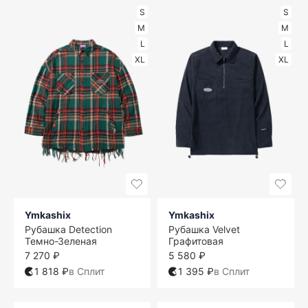
S
S
M
M
L
L
XL
XL
Ymkashix
Ymkashix
Рубашка Detection
Рубашка Velvet
Темно-Зеленая
Графитовая
7 270 ₽
5 580 ₽
1 818 ₽
в Сплит
1 395 ₽
в Сплит