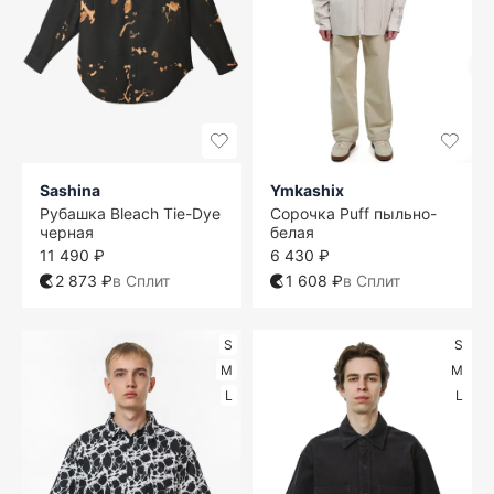
Sashina
Ymkashix
Рубашка Bleach Tie-Dye
Сорочка Puff пыльно-
черная
белая
11 490 ₽
6 430 ₽
2 873 ₽
в Сплит
1 608 ₽
в Сплит
S
S
M
M
L
L