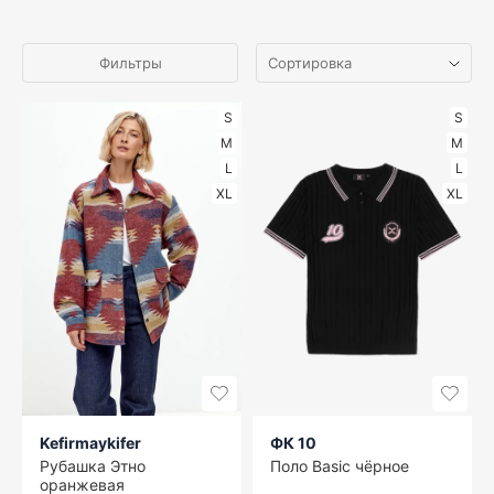
Фильтры
S
S
M
M
L
L
XL
XL
Kefirmaykifer
ФК 10
Рубашка Этно
Поло Basic чёрное
оранжевая