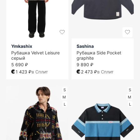
Ymkashix
Sashina
Рубашка Velvet Leisure
Рубашка Side Pocket
серый
graphite
5 690 ₽
9 890 ₽
1 423 ₽
в Сплит
2 473 ₽
в Сплит
S
S
M
M
L
L