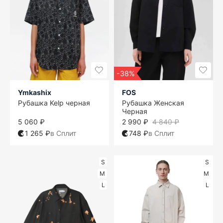
-38%
Ymkashix
FOS
Рубашка Kelp черная
Рубашка Женская
Черная
5 060 ₽
2 990 ₽
4 840 ₽
1 265 ₽
в Сплит
748 ₽
в Сплит
S
S
M
M
L
L