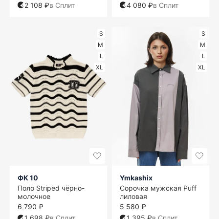
2 108 ₽
в Сплит
4 080 ₽
в Сплит
S
S
M
M
L
L
XL
XL
ФК 10
Ymkashix
Поло Striped чёрно-
Сорочка мужская Puff
молочное
лиловая
6 790 ₽
5 580 ₽
1 698 ₽
в Сплит
1 395 ₽
в Сплит