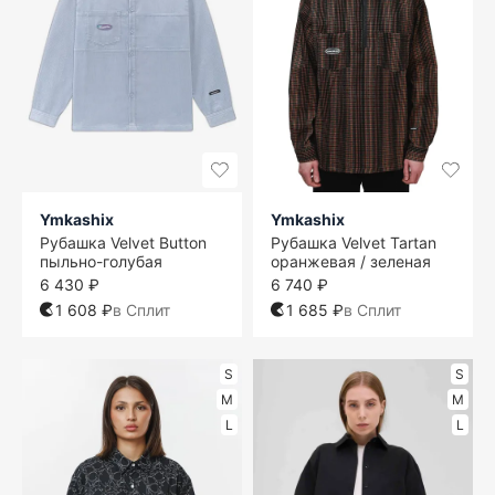
Ymkashix
Ymkashix
Рубашка Velvet Button
Рубашка Velvet Tartan
пыльно-голубая
оранжевая / зеленая
6 430 ₽
6 740 ₽
1 608 ₽
в Сплит
1 685 ₽
в Сплит
S
S
M
M
L
L