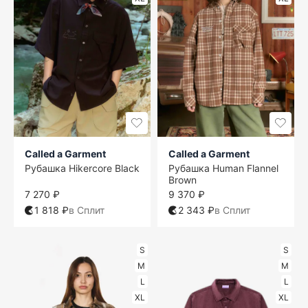
Called a Garment
Called a Garment
Рубашка Hikercore Black
Рубашка Human Flannel
Brown
7 270 ₽
9 370 ₽
1 818 ₽
в Сплит
2 343 ₽
в Сплит
S
S
M
M
L
L
XL
XL