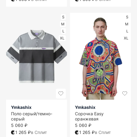
S
S
M
M
L
L
XL
XL
Ymkashix
Ymkashix
Поло серый/темно-
Сорочка Easy
серый
оранжевая
5 060 ₽
5 060 ₽
1 265 ₽
в Сплит
1 265 ₽
в Сплит