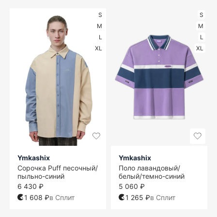
S
S
M
M
L
L
XL
XL
Ymkashix
Ymkashix
Сорочка Puff песочный/
Поло лавандовый/
пыльно-синий
белый/темно-синий
6 430 ₽
5 060 ₽
1 608 ₽
в Сплит
1 265 ₽
в Сплит