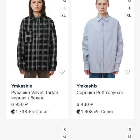
M
M
L
L
XL
XL
Ymkashix
Ymkashix
Рубашка Velvet Tartan
Сорочка Puff голубая
черная / белая
6 950 ₽
6 430 ₽
1 738 ₽
в Сплит
1 608 ₽
в Сплит
S
S
M
M