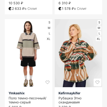
10 530 ₽
6 310 ₽
2 633 ₽
в Сплит
1 578 ₽
в Сплит
S
S
M
M
L
L
XL
XL
Ymkashix
Kefirmaykifer
Поло темно-песочный/
Рубашка Этно
темно-серый
скандинавия