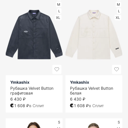
M
M
L
L
XL
XL
Ymkashix
Ymkashix
Рубашка Velvet Button
Рубашка Velvet Button
графитовая
белая
6 430 ₽
6 430 ₽
1 608 ₽
в Сплит
1 608 ₽
в Сплит
S
S