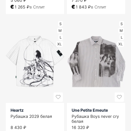
5 060 ₽
7 370 ₽
1 265 ₽
в Сплит
1 843 ₽
в Сплит
S
S
M
M
L
L
XL
XL
Heartz
Une Petite Emeute
Рубашка 2029 белая
Рубашка Boys never cry
белая
8 430 ₽
16 320 ₽