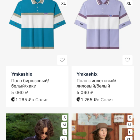
XL
XL
Ymkashix
Ymkashix
Поло бирюзовый/
Поло фиолетовый/
белый/хаки
лиловый/белый
5 060 ₽
5 060 ₽
1 265 ₽
в Сплит
1 265 ₽
в Сплит
S
S
M
M
L
L
XL
XL