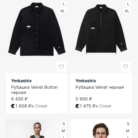
L
L
XL
XL
Ymkashix
Ymkashix
Рубашка Velvet Button
Рубашка Velvet черная
черная
6 430 ₽
5 900 ₽
1 608 ₽
в Сплит
1 475 ₽
в Сплит
S
S
M
M
L
L