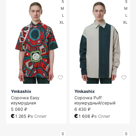
S
S
M
M
L
L
XL
XL
Ymkashix
Ymkashix
Сорочка Easy
Сорочка Puff
изумрудная
изумрудный/серый
5 060 ₽
6 430 ₽
1 265 ₽
в Сплит
1 608 ₽
в Сплит
S
S