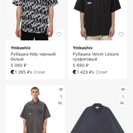
Ymkashix
Ymkashix
Рубашка Kelp черный/
Рубашка Velvet Leisure
белый
графитовый
5 060 ₽
5 690 ₽
1 265 ₽
в Сплит
1 423 ₽
в Сплит
M
M
L
L
XL
XL