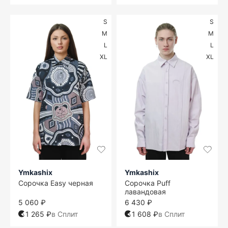
S
S
M
M
L
L
XL
XL
Ymkashix
Ymkashix
Сорочка Easy черная
Сорочка Puff
лавандовая
5 060 ₽
6 430 ₽
1 265 ₽
в Сплит
1 608 ₽
в Сплит