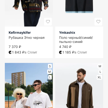
Kefirmaykifer
Ymkashix
Рубашка Этно черная
Поло черный/синий/
пыльно-синий
7 370 ₽
4 740 ₽
1 843 ₽
в Сплит
1 185 ₽
в Сплит
S
M
M
L
L
XL