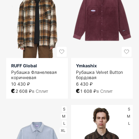
RUFF Global
Ymkashix
Рубашка Фланелевая
Рубашка Velvet Button
коричневая
бордовая
10 430 ₽
6 430 ₽
2 608 ₽
в Сплит
1 608 ₽
в Сплит
S
S
M
M
L
L
XL