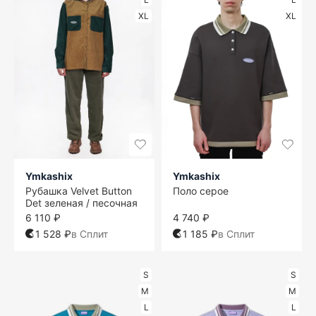
XL
XL
Ymkashix
Ymkashix
Рубашка Velvet Button
Поло серое
Det зеленая / песочная
6 110 ₽
4 740 ₽
1 528 ₽
в Сплит
1 185 ₽
в Сплит
S
S
M
M
L
L