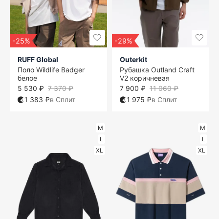
-25%
-29%
RUFF Global
Outerkit
Поло Wildlife Badger
Рубашка Outland Craft
белое
V2 коричневая
5 530 ₽
7 370 ₽
7 900 ₽
11 060 ₽
1 383 ₽
в Сплит
1 975 ₽
в Сплит
M
M
L
L
XL
XL