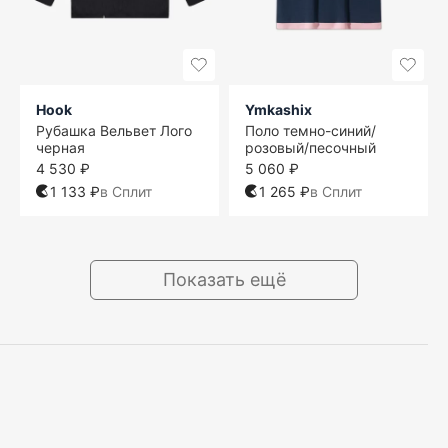
Hook
Ymkashix
Рубашка Вельвет Лого
Поло темно-синий/
черная
розовый/песочный
4 530 ₽
5 060 ₽
1 133 ₽
в Сплит
1 265 ₽
в Сплит
Показать ещё