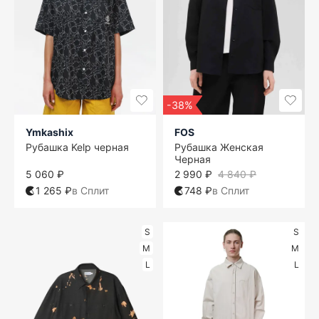
-38%
Ymkashix
FOS
Рубашка Kelp черная
Рубашка Женская
Черная
5 060 ₽
2 990 ₽
4 840 ₽
1 265 ₽
в Сплит
748 ₽
в Сплит
S
S
M
M
L
L