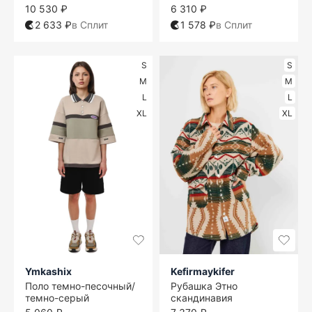
10 530 ₽
6 310 ₽
2 633 ₽
в Сплит
1 578 ₽
в Сплит
S
S
M
M
L
L
XL
XL
Ymkashix
Kefirmaykifer
Поло темно-песочный/
Рубашка Этно
темно-серый
скандинавия