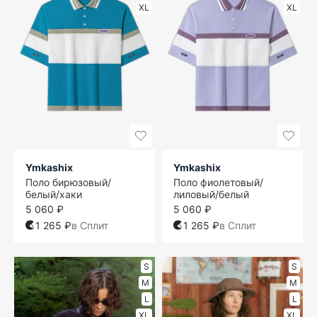
XL
XL
Ymkashix
Ymkashix
Поло бирюзовый/
Поло фиолетовый/
белый/хаки
лиловый/белый
5 060 ₽
5 060 ₽
1 265 ₽
в Сплит
1 265 ₽
в Сплит
S
S
M
M
L
L
XL
XL