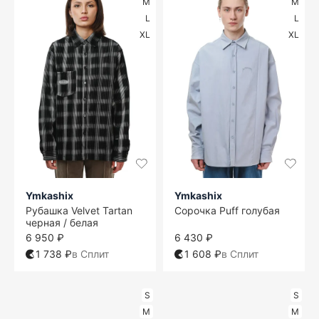
M
M
L
L
XL
XL
Ymkashix
Ymkashix
Рубашка Velvet Tartan
Сорочка Puff голубая
черная / белая
6 950 ₽
6 430 ₽
1 738 ₽
в Сплит
1 608 ₽
в Сплит
S
S
M
M