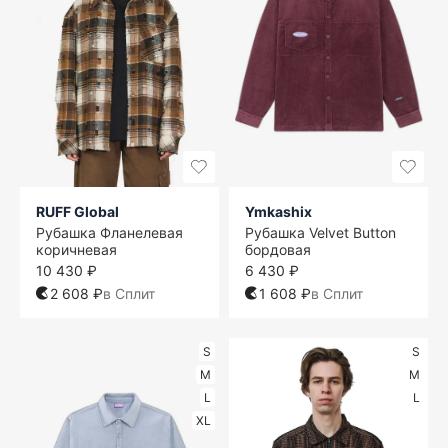
RUFF Global
Ymkashix
Рубашка Фланелевая
Рубашка Velvet Button
коричневая
бордовая
10 430 ₽
6 430 ₽
2 608 ₽
в Сплит
1 608 ₽
в Сплит
S
S
M
M
L
L
XL