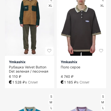
XL
XL
Ymkashix
Ymkashix
Рубашка Velvet Button
Поло серое
Det зеленая / песочная
6 110 ₽
4 740 ₽
1 528 ₽
в Сплит
1 185 ₽
в Сплит
S
S
M
M
L
L