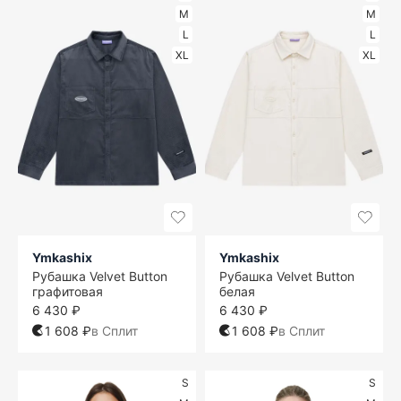
M
M
L
L
XL
XL
Ymkashix
Ymkashix
Рубашка Velvet Button
Рубашка Velvet Button
графитовая
белая
6 430 ₽
6 430 ₽
1 608 ₽
в Сплит
1 608 ₽
в Сплит
S
S