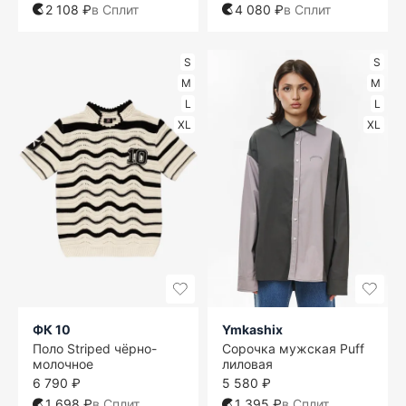
2 108 ₽
в Сплит
4 080 ₽
в Сплит
S
S
M
M
L
L
XL
XL
ФК 10
Ymkashix
Поло Striped чёрно-
Сорочка мужская Puff
молочное
лиловая
6 790 ₽
5 580 ₽
1 698 ₽
в Сплит
1 395 ₽
в Сплит