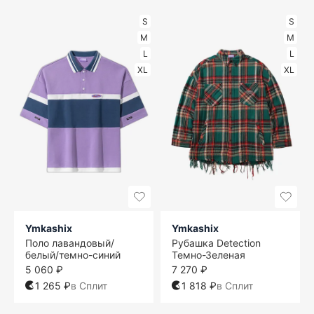
S
S
M
M
L
L
XL
XL
Ymkashix
Ymkashix
Поло лавандовый/
Рубашка Detection
белый/темно-синий
Темно-Зеленая
5 060 ₽
7 270 ₽
1 265 ₽
в Сплит
1 818 ₽
в Сплит