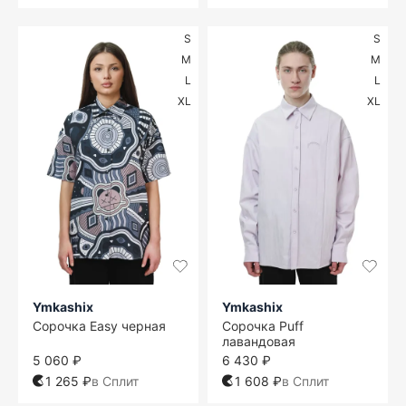
S
S
M
M
L
L
XL
XL
Ymkashix
Ymkashix
Сорочка Easy черная
Сорочка Puff
лавандовая
5 060 ₽
6 430 ₽
1 265 ₽
в Сплит
1 608 ₽
в Сплит