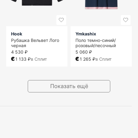
Hook
Ymkashix
Рубашка Вельвет Лого
Поло темно-синий/
черная
розовый/песочный
4 530 ₽
5 060 ₽
1 133 ₽
в Сплит
1 265 ₽
в Сплит
Показать ещё