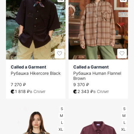
Called a Garment
Called a Garment
Рубашка Hikercore Black
Рубашка Human Flannel
Brown
7 270 ₽
9 370 ₽
1 818 ₽
в Сплит
2 343 ₽
в Сплит
S
S
M
M
L
L
XL
XL