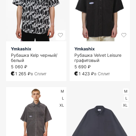
Ymkashix
Ymkashix
Рубашка Kelp черный/
Рубашка Velvet Leisure
белый
графитовый
5 060 ₽
5 690 ₽
1 265 ₽
в Сплит
1 423 ₽
в Сплит
M
M
L
L
XL
XL