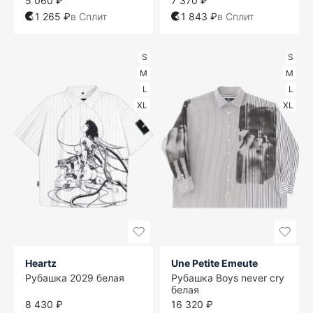
5 060 ₽
7 370 ₽
1 265 ₽
в Сплит
1 843 ₽
в Сплит
S
S
M
M
L
L
XL
XL
Heartz
Une Petite Emeute
Рубашка 2029 белая
Рубашка Boys never cry
белая
8 430 ₽
16 320 ₽