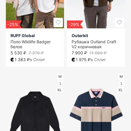
-25%
-29%
RUFF Global
Outerkit
Поло Wildlife Badger
Рубашка Outland Craft
белое
V2 коричневая
5 530 ₽
7 370 ₽
7 900 ₽
11 060 ₽
1 383 ₽
в Сплит
1 975 ₽
в Сплит
M
M
L
L
XL
XL