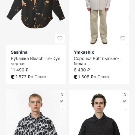
Sashina
Ymkashix
Рубашка Bleach Tie-Dye
Сорочка Puff пыльно-
черная
белая
11 490 ₽
6 430 ₽
2 873 ₽
в Сплит
1 608 ₽
в Сплит
S
S
M
M
L
L