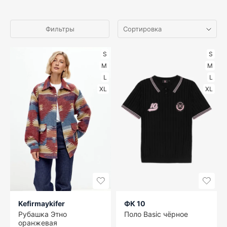
Фильтры
S
S
M
M
L
L
XL
XL
Kefirmaykifer
ФК 10
Рубашка Этно
Поло Basic чёрное
оранжевая