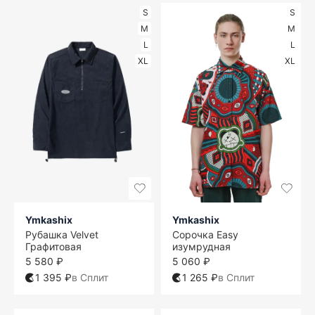
S
S
M
M
L
L
XL
XL
Ymkashix
Ymkashix
Рубашка Velvet
Сорочка Easy
Графитовая
изумрудная
5 580 ₽
5 060 ₽
1 395 ₽
в Сплит
1 265 ₽
в Сплит