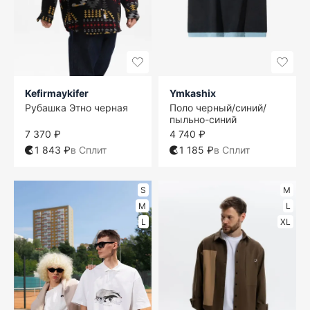
Kefirmaykifer
Ymkashix
Рубашка Этно черная
Поло черный/синий/
пыльно-синий
7 370 ₽
4 740 ₽
1 843 ₽
в Сплит
1 185 ₽
в Сплит
S
M
M
L
L
XL