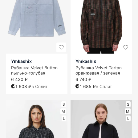
Ymkashix
Ymkashix
Рубашка Velvet Button
Рубашка Velvet Tartan
пыльно-голубая
оранжевая / зеленая
6 430 ₽
6 740 ₽
1 608 ₽
в Сплит
1 685 ₽
в Сплит
S
S
M
M
L
L