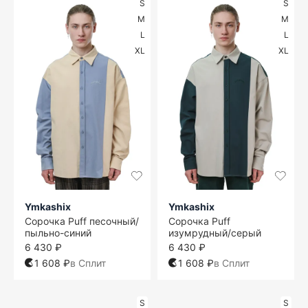
S
S
M
M
L
L
XL
XL
Ymkashix
Ymkashix
Сорочка Puff песочный/
Сорочка Puff
пыльно-синий
изумрудный/серый
6 430 ₽
6 430 ₽
1 608 ₽
в Сплит
1 608 ₽
в Сплит
S
S