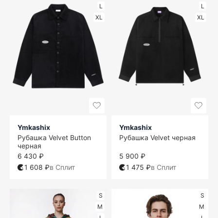
L
L
XL
XL
Ymkashix
Ymkashix
Рубашка Velvet Button
Рубашка Velvet черная
черная
6 430 ₽
5 900 ₽
1 608 ₽
в Сплит
1 475 ₽
в Сплит
S
S
M
M
L
L