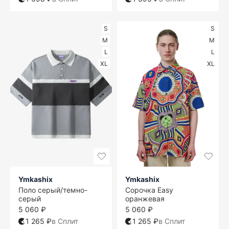
S
S
M
M
L
L
XL
XL
Ymkashix
Ymkashix
Поло серый/темно-
Сорочка Easy
серый
оранжевая
5 060 ₽
5 060 ₽
1 265 ₽
в Сплит
1 265 ₽
в Сплит