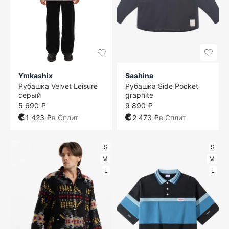
Ymkashix
Sashina
Рубашка Velvet Leisure
Рубашка Side Pocket
серый
graphite
5 690 ₽
9 890 ₽
1 423 ₽
в Сплит
2 473 ₽
в Сплит
S
S
M
M
L
L