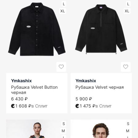
L
L
XL
XL
Ymkashix
Ymkashix
Рубашка Velvet Button
Рубашка Velvet черная
черная
6 430 ₽
5 900 ₽
1 608 ₽
в Сплит
1 475 ₽
в Сплит
S
S
M
M
L
L