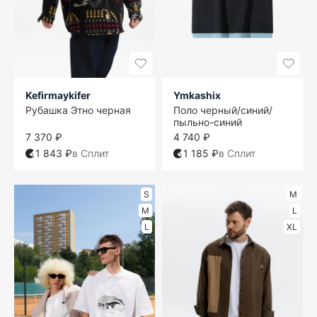
Kefirmaykifer
Ymkashix
Рубашка Этно черная
Поло черный/синий/
пыльно-синий
7 370 ₽
4 740 ₽
1 843 ₽
в Сплит
1 185 ₽
в Сплит
S
M
M
L
L
XL