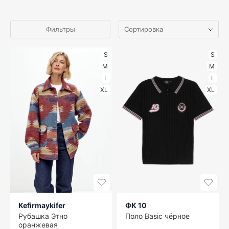
Фильтры
S
S
M
M
L
L
XL
XL
Kefirmaykifer
ФК 10
Рубашка Этно
Поло Basic чёрное
оранжевая