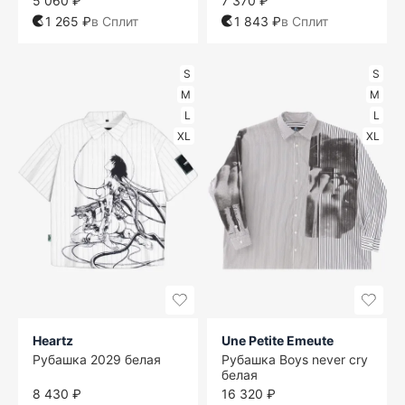
5 060 ₽
7 370 ₽
1 265 ₽
в Сплит
1 843 ₽
в Сплит
S
S
M
M
L
L
XL
XL
Heartz
Une Petite Emeute
Рубашка 2029 белая
Рубашка Boys never cry
белая
8 430 ₽
16 320 ₽