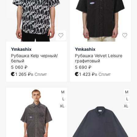
Ymkashix
Ymkashix
Рубашка Kelp черный/
Рубашка Velvet Leisure
белый
графитовый
5 060 ₽
5 690 ₽
1 265 ₽
в Сплит
1 423 ₽
в Сплит
M
M
L
L
XL
XL