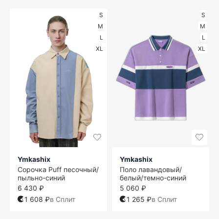
S
S
M
M
L
L
XL
XL
Ymkashix
Ymkashix
Сорочка Puff песочный/
Поло лавандовый/
пыльно-синий
белый/темно-синий
6 430 ₽
5 060 ₽
1 608 ₽
в Сплит
1 265 ₽
в Сплит