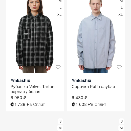
M
M
L
L
XL
XL
Ymkashix
Ymkashix
Рубашка Velvet Tartan
Сорочка Puff голубая
черная / белая
6 950 ₽
6 430 ₽
1 738 ₽
в Сплит
1 608 ₽
в Сплит
S
S
M
M