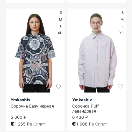
S
S
M
M
L
L
XL
XL
Ymkashix
Ymkashix
Сорочка Easy черная
Сорочка Puff
лавандовая
5 060 ₽
6 430 ₽
1 265 ₽
в Сплит
1 608 ₽
в Сплит