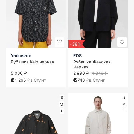
-38%
Ymkashix
FOS
Рубашка Kelp черная
Рубашка Женская
Черная
5 060 ₽
2 990 ₽
4 840 ₽
1 265 ₽
в Сплит
748 ₽
в Сплит
S
S
M
M
L
L