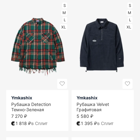
S
S
M
M
L
L
XL
XL
Ymkashix
Ymkashix
Рубашка Detection
Рубашка Velvet
Темно-Зеленая
Графитовая
7 270 ₽
5 580 ₽
1 818 ₽
в Сплит
1 395 ₽
в Сплит