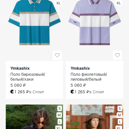
XL
XL
Ymkashix
Ymkashix
Поло бирюзовый/
Поло фиолетовый/
белый/хаки
лиловый/белый
5 060 ₽
5 060 ₽
1 265 ₽
в Сплит
1 265 ₽
в Сплит
S
S
M
M
L
L
XL
XL