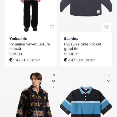
Ymkashix
Sashina
Рубашка Velvet Leisure
Рубашка Side Pocket
серый
graphite
5 690 ₽
9 890 ₽
1 423 ₽
в Сплит
2 473 ₽
в Сплит
S
S
M
M
L
L