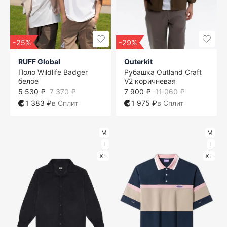
-25%
-29%
RUFF Global
Outerkit
Поло Wildlife Badger
Рубашка Outland Craft
белое
V2 коричневая
5 530 ₽
7 370 ₽
7 900 ₽
11 060 ₽
1 383 ₽
в Сплит
1 975 ₽
в Сплит
M
M
L
L
XL
XL