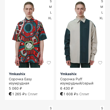
S
S
M
M
L
L
XL
XL
Ymkashix
Ymkashix
Сорочка Easy
Сорочка Puff
изумрудная
изумрудный/серый
5 060 ₽
6 430 ₽
1 265 ₽
в Сплит
1 608 ₽
в Сплит
S
S