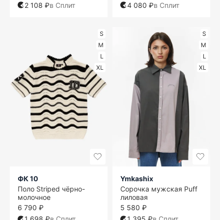
2 108 ₽
в Сплит
4 080 ₽
в Сплит
S
S
M
M
L
L
XL
XL
ФК 10
Ymkashix
Поло Striped чёрно-
Сорочка мужская Puff
молочное
лиловая
6 790 ₽
5 580 ₽
1 698 ₽
в Сплит
1 395 ₽
в Сплит