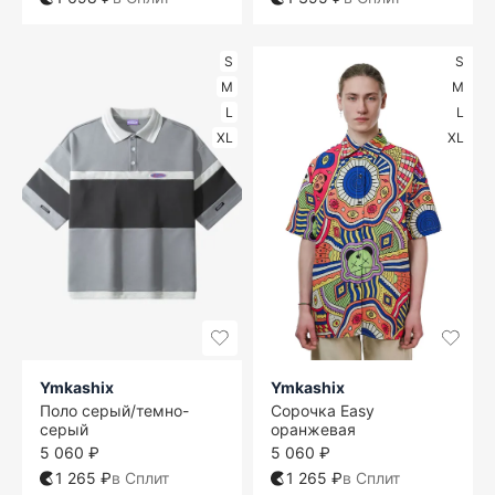
S
S
M
M
L
L
XL
XL
Ymkashix
Ymkashix
Поло серый/темно-
Сорочка Easy
серый
оранжевая
5 060 ₽
5 060 ₽
1 265 ₽
в Сплит
1 265 ₽
в Сплит