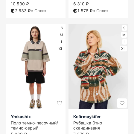
10 530 ₽
6 310 ₽
2 633 ₽
в Сплит
1 578 ₽
в Сплит
S
S
M
M
L
L
XL
XL
Ymkashix
Kefirmaykifer
Поло темно-песочный/
Рубашка Этно
темно-серый
скандинавия