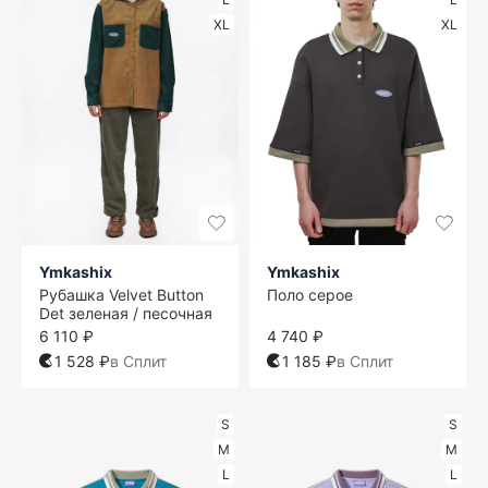
XL
XL
Ymkashix
Ymkashix
Рубашка Velvet Button
Поло серое
Det зеленая / песочная
6 110 ₽
4 740 ₽
1 528 ₽
в Сплит
1 185 ₽
в Сплит
S
S
M
M
L
L