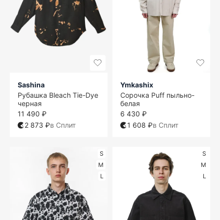
Sashina
Ymkashix
Рубашка Bleach Tie-Dye
Сорочка Puff пыльно-
черная
белая
11 490 ₽
6 430 ₽
2 873 ₽
в Сплит
1 608 ₽
в Сплит
S
S
M
M
L
L