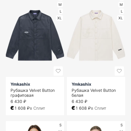
M
M
L
L
XL
XL
Ymkashix
Ymkashix
Рубашка Velvet Button
Рубашка Velvet Button
графитовая
белая
6 430 ₽
6 430 ₽
1 608 ₽
в Сплит
1 608 ₽
в Сплит
S
S