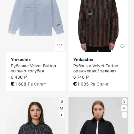
Ymkashix
Ymkashix
Рубашка Velvet Button
Рубашка Velvet Tartan
пыльно-голубая
оранжевая / зеленая
6 430 ₽
6 740 ₽
1 608 ₽
в Сплит
1 685 ₽
в Сплит
S
S
M
M
L
L