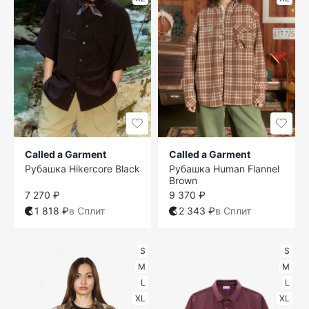
Called a Garment
Called a Garment
Рубашка Hikercore Black
Рубашка Human Flannel
Brown
7 270 ₽
9 370 ₽
1 818 ₽
в Сплит
2 343 ₽
в Сплит
S
S
M
M
L
L
XL
XL