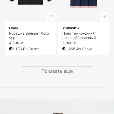
Hook
Ymkashix
Рубашка Вельвет Лого
Поло темно-синий/
черная
розовый/песочный
4 530 ₽
5 060 ₽
1 133 ₽
в Сплит
1 265 ₽
в Сплит
Показать ещё