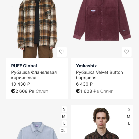
RUFF Global
Ymkashix
Рубашка Фланелевая
Рубашка Velvet Button
коричневая
бордовая
10 430 ₽
6 430 ₽
2 608 ₽
в Сплит
1 608 ₽
в Сплит
S
S
M
M
L
L
XL