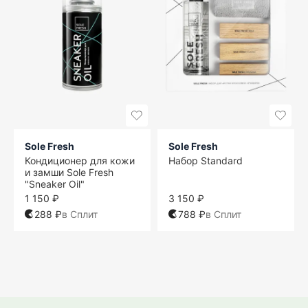
Sole Fresh
Sole Fresh
Кондиционер для кожи
Набор Standard
и замши Sole Fresh
"Sneaker Oil"
1 150 ₽
3 150 ₽
288 ₽
в Сплит
788 ₽
в Сплит
One size
One size
One size
One size
One size
One size
One size
One size