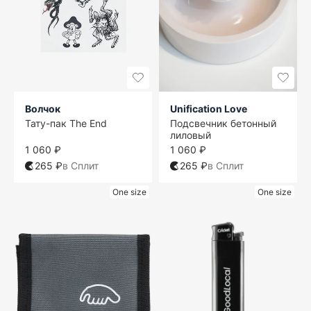
Волчок
Unification Love
Тату-пак The End
Подсвечник бетонный
лиловый
1 060 ₽
1 060 ₽
265 ₽
в Сплит
265 ₽
в Сплит
One size
One size