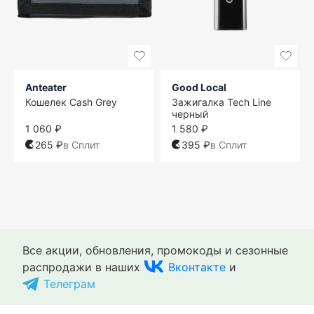
Anteater
Good Local
Кошелек Cash Grey
Зажигалка Tech Line
черный
1 060 ₽
1 580 ₽
265 ₽
в Сплит
395 ₽
в Сплит
One size
One size
One size
One size
One size
One size
One size
One size
Все акции, обновления, промокоды и сезонные
распродажи в наших
Вконтакте
и
Телеграм