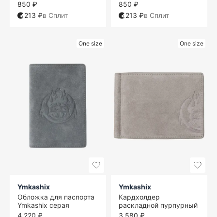
850 ₽
850 ₽
213 ₽
в Сплит
213 ₽
в Сплит
One size
One size
Ymkashix
Ymkashix
Обложка для паспорта
Кардхолдер
Ymkashix серая
раскладной пурпурный
4 220 ₽
3 580 ₽