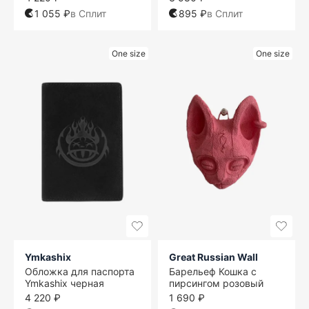
1 055 ₽
в Сплит
895 ₽
в Сплит
One size
One size
Ymkashix
Great Russian Wall
Обложка для паспорта
Барельеф Кошка с
Ymkashix черная
пирсингом розовый
4 220 ₽
1 690 ₽