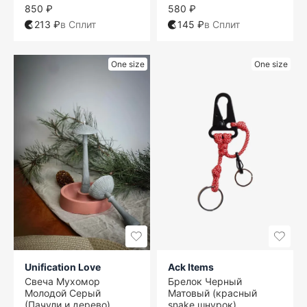
850 ₽
580 ₽
213 ₽
в Сплит
145 ₽
в Сплит
One size
One size
Unification Love
Ack Items
Свеча Мухомор
Брелок Черный
Молодой Серый
Матовый (красный
(Пачули и дерево)
snake шнурок)