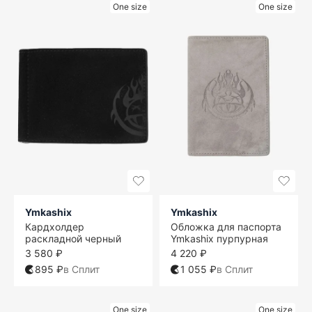
One size
One size
Ymkashix
Ymkashix
Кардхолдер
Обложка для паспорта
раскладной черный
Ymkashix пурпурная
3 580 ₽
4 220 ₽
895 ₽
в Сплит
1 055 ₽
в Сплит
One size
One size