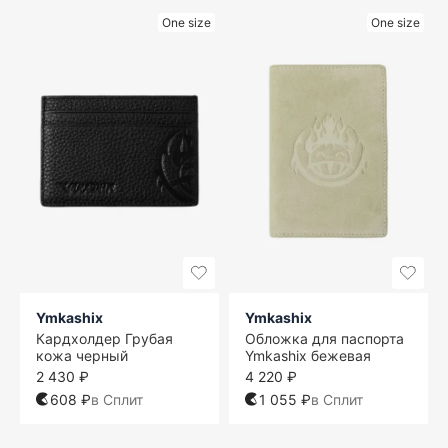
One size
One size
Ymkashix
Ymkashix
Кардхолдер Грубая
Обложка для паспорта
кожа черный
Ymkashix бежевая
2 430 ₽
4 220 ₽
608 ₽
в Сплит
1 055 ₽
в Сплит