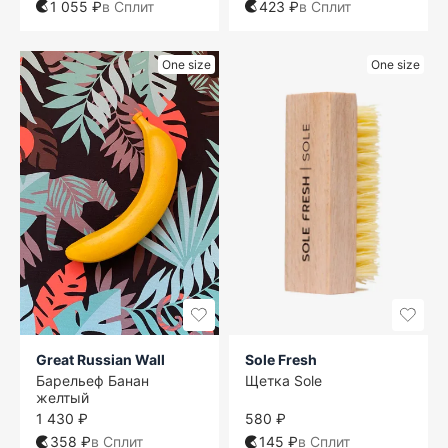
1 055 ₽
в Сплит
423 ₽
в Сплит
One size
One size
Great Russian Wall
Sole Fresh
Барельеф Банан
Щетка Sole
желтый
1 430 ₽
580 ₽
358 ₽
в Сплит
145 ₽
в Сплит