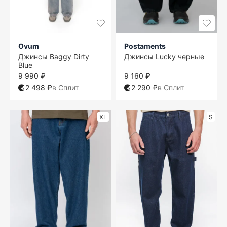
Ovum
Postaments
Джинсы Baggy Dirty
Джинсы Lucky черные
Blue
9 990 ₽
9 160 ₽
2 498 ₽
в Сплит
2 290 ₽
в Сплит
XL
S