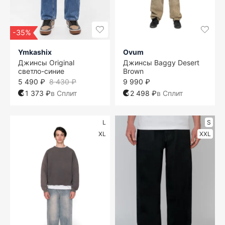
-35%
Ymkashix
Ovum
Джинсы Original
Джинсы Baggy Desert
светло-синие
Brown
5 490 ₽
8 430 ₽
9 990 ₽
1 373 ₽
в Сплит
2 498 ₽
в Сплит
L
S
XL
XXL