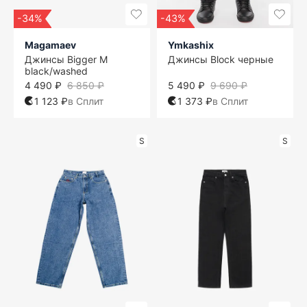
-34%
-43%
Magamaev
Ymkashix
Джинсы Bigger M
Джинсы Block черные
black/washed
4 490 ₽
6 850 ₽
5 490 ₽
9 690 ₽
1 123 ₽
в Сплит
1 373 ₽
в Сплит
S
S