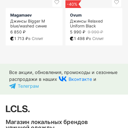
-40%
Magamaev
Ovum
Джинсы Bigger M
Джинсы Relaxed
blue/washed синие
Uniform Black
6 850 ₽
5 990 ₽
9 990 ₽
1 713 ₽
в Сплит
1 498 ₽
в Сплит
Все акции, обновления, промокоды и сезонные
распродажи в наших
Вконтакте
и
Телеграм
Магазин локальных брендов
уличной одежды