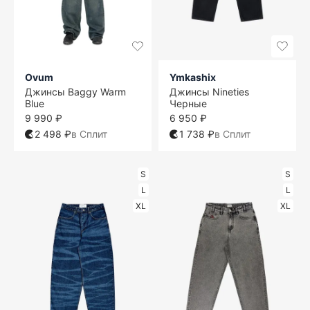
Ovum
Ymkashix
Джинсы Baggy Warm
Джинсы Nineties
Blue
Черные
9 990 ₽
6 950 ₽
2 498 ₽
в Сплит
1 738 ₽
в Сплит
S
S
L
L
XL
XL