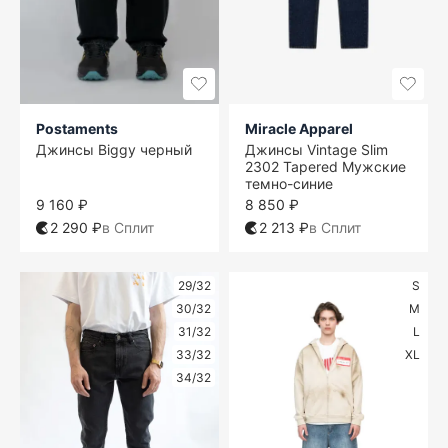
Postaments
Miracle Apparel
Джинсы Biggy черный
Джинсы Vintage Slim
2302 Tapered Мужские
темно-синие
9 160 ₽
8 850 ₽
2 290 ₽
в Сплит
2 213 ₽
в Сплит
29/32
S
30/32
M
31/32
L
33/32
XL
34/32