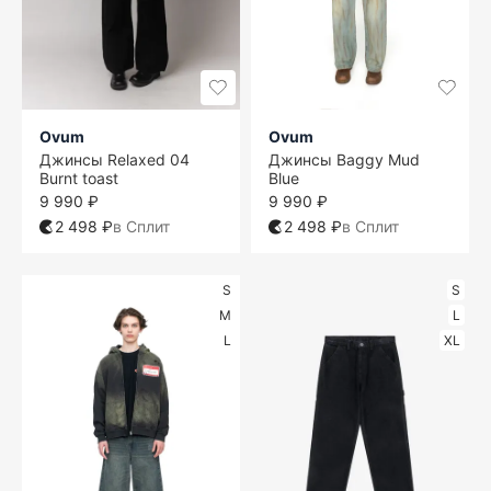
Ovum
Ovum
Джинсы Relaxed 04
Джинсы Baggy Mud
Burnt toast
Blue
9 990 ₽
9 990 ₽
2 498 ₽
в Сплит
2 498 ₽
в Сплит
S
S
M
L
L
XL