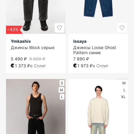
-43%
Ymkashix
Issaya
Джинсы Block серые
Джинсы Loose Ghost
Pattern синие
5 490 ₽
9 690 ₽
7 890 ₽
1 373 ₽
в Сплит
1 973 ₽
в Сплит
S
M
M
L
L
XL