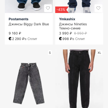
-43%
Postaments
Ymkashix
Джинсы Biggy Dark Blue
Джинсы Nineties
Темно-синие
9 160 ₽
3 990 ₽
6 950 ₽
2 290 ₽
в Сплит
998 ₽
в Сплит
S
XL