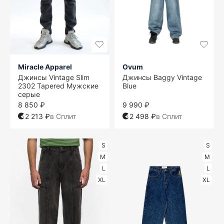
Miracle Apparel
Ovum
Джинсы Vintage Slim
Джинсы Baggy Vintage
2302 Tapered Мужские
Blue
серые
8 850 ₽
9 990 ₽
2 213 ₽
в Сплит
2 498 ₽
в Сплит
S
S
M
M
L
L
XL
XL