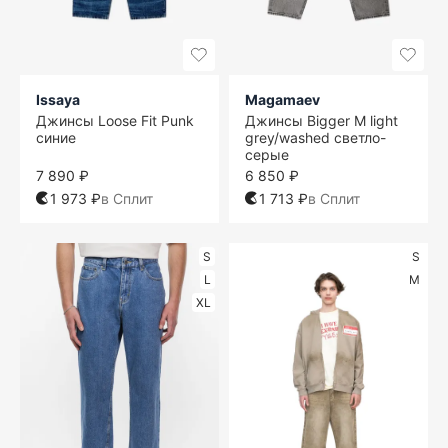
Issaya
Magamaev
Джинсы Loose Fit Punk
Джинсы Bigger M light
синие
grey/washed светло-
серые
7 890 ₽
6 850 ₽
1 973 ₽
в Сплит
1 713 ₽
в Сплит
S
S
L
M
XL