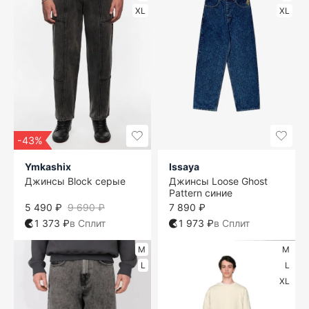
XL
XL
-43%
Ymkashix
Issaya
Джинсы Block серые
Джинсы Loose Ghost
Pattern синие
5 490 ₽
9 690 ₽
7 890 ₽
1 373 ₽
в Сплит
1 973 ₽
в Сплит
M
M
L
L
XL