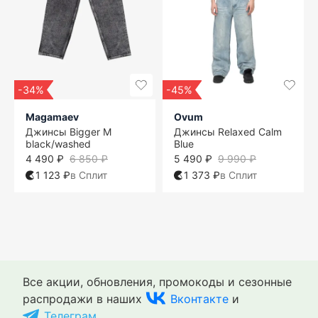
-34%
-45%
Magamaev
Ovum
Джинсы Bigger M
Джинсы Relaxed Calm
black/washed
Blue
4 490 ₽
6 850 ₽
5 490 ₽
9 990 ₽
1 123 ₽
в Сплит
1 373 ₽
в Сплит
29/32
XL
S
S
29/32
XS
S
S
30/32
M
30/32
M
S
31/32
L
31/32
M
L
32/32
XL
33/32
XL
L
33/32
34/32
Все акции, обновления, промокоды и сезонные
34/32
распродажи в наших
Вконтакте
и
Телеграм