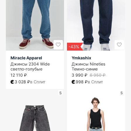
-43%
Miracle Apparel
Ymkashix
Джинсы 2304 Wide
Джинсы Nineties
светло-голубые
Темно-синие
12 110 ₽
3 990 ₽
6 950 ₽
3 028 ₽
в Сплит
998 ₽
в Сплит
S
S