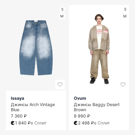
S
S
M
M
Issaya
Ovum
Джинсы Arch Vintage
Джинсы Baggy Desert
Blue
Brown
7 360 ₽
9 990 ₽
1 840 ₽
в Сплит
2 498 ₽
в Сплит