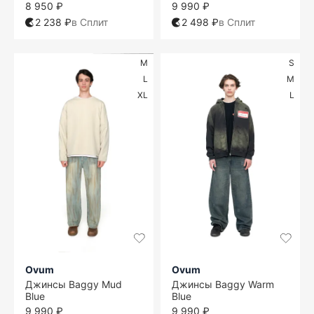
8 950 ₽
9 990 ₽
2 238 ₽
в Сплит
2 498 ₽
в Сплит
M
S
L
M
XL
L
Ovum
Ovum
Джинсы Baggy Mud
Джинсы Baggy Warm
Blue
Blue
9 990 ₽
9 990 ₽