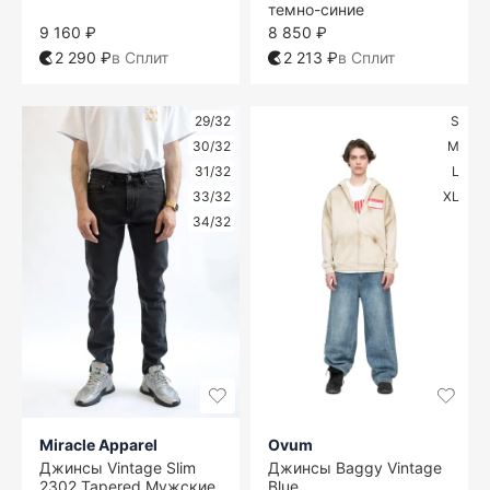
темно-синие
9 160 ₽
8 850 ₽
2 290 ₽
в Сплит
2 213 ₽
в Сплит
29/32
S
30/32
M
31/32
L
33/32
XL
34/32
Miracle Apparel
Ovum
Джинсы Vintage Slim
Джинсы Baggy Vintage
2302 Tapered Мужские
Blue