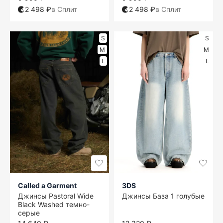
2 498 ₽
в Сплит
2 498 ₽
в Сплит
S
S
M
M
L
L
Called a Garment
3DS
Джинсы Pastoral Wide
Джинсы База 1 голубые
Black Washed темно-
серые