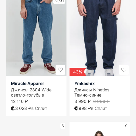
31/31
-43%
Miracle Apparel
Ymkashix
Джинсы 2304 Wide
Джинсы Nineties
светло-голубые
Темно-синие
12 110 ₽
3 990 ₽
6 950 ₽
3 028 ₽
в Сплит
998 ₽
в Сплит
S
S