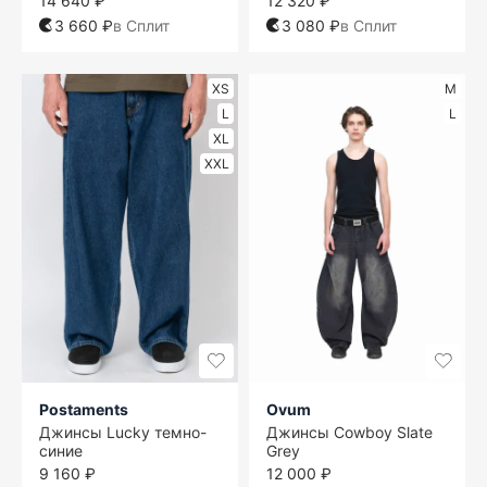
14 640 ₽
12 320 ₽
3 660 ₽
в Сплит
3 080 ₽
в Сплит
XS
M
L
L
XL
XXL
Postaments
Ovum
Джинсы Lucky темно-
Джинсы Cowboy Slate
синие
Grey
9 160 ₽
12 000 ₽