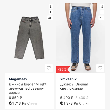
S
S
L
L
XL
XL
-35%
Magamaev
Ymkashix
Джинсы Bigger M light
Джинсы Original
grey/washed светло-
светло-синие
серые
6 850 ₽
5 490 ₽
8 430 ₽
1 713 ₽
в Сплит
1 373 ₽
в Сплит