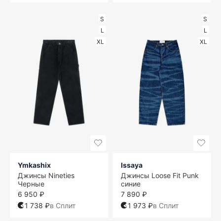
S
S
L
L
XL
XL
Ymkashix
Issaya
Джинсы Nineties
Джинсы Loose Fit Punk
Черные
синие
6 950 ₽
7 890 ₽
1 738 ₽
в Сплит
1 973 ₽
в Сплит