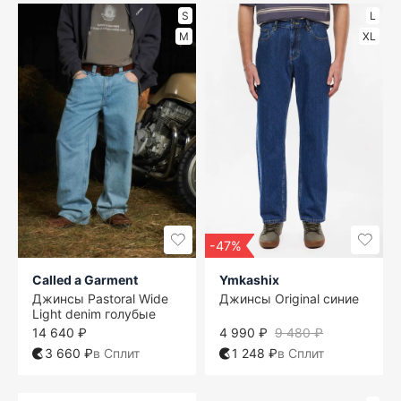
S
L
M
XL
-47%
Called a Garment
Ymkashix
Джинсы Pastoral Wide
Джинсы Original синие
Light denim голубые
14 640 ₽
4 990 ₽
9 480 ₽
3 660 ₽
в Сплит
1 248 ₽
в Сплит