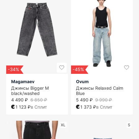
-34%
-45%
Magamaev
Ovum
Джинсы Bigger M
Джинсы Relaxed Calm
black/washed
Blue
4 490 ₽
6 850 ₽
5 490 ₽
9 990 ₽
1 123 ₽
в Сплит
1 373 ₽
в Сплит
XL
S