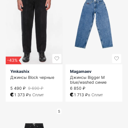
-43%
Ymkashix
Magamaev
Джинсы Block черные
Джинсы Bigger M
blue/washed синие
5 490 ₽
9 690 ₽
6 850 ₽
1 373 ₽
в Сплит
1 713 ₽
в Сплит
S