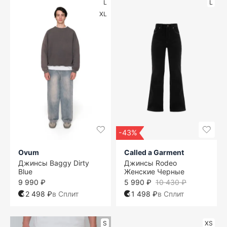
L
L
XL
-43%
Ovum
Called a Garment
Джинсы Baggy Dirty
Джинсы Rodeo
Blue
Женские Черные
9 990 ₽
5 990 ₽
10 430 ₽
2 498 ₽
в Сплит
1 498 ₽
в Сплит
S
XS