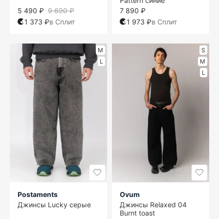
Pattern синие
5 490 ₽
9 690 ₽
7 890 ₽
1 373 ₽
в Сплит
1 973 ₽
в Сплит
M
S
L
M
L
Postaments
Ovum
Джинсы Lucky серые
Джинсы Relaxed 04
Burnt toast