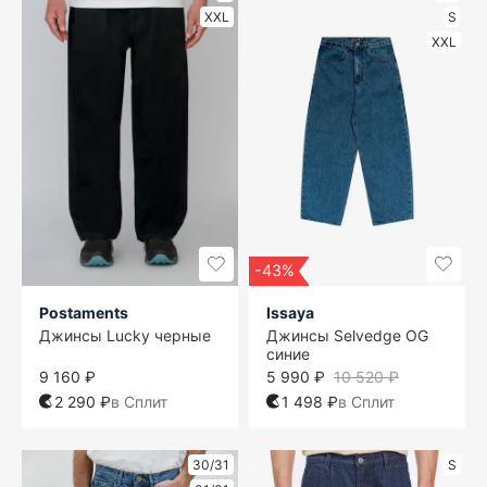
XXL
S
XXL
-43%
Postaments
Issaya
Джинсы Lucky черные
Джинсы Selvedge OG
синие
9 160 ₽
5 990 ₽
10 520 ₽
2 290 ₽
в Сплит
1 498 ₽
в Сплит
30/31
S