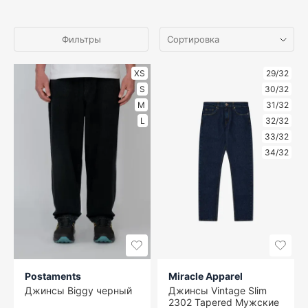
Фильтры
XS
29/32
S
30/32
M
31/32
L
32/32
33/32
34/32
Postaments
Miracle Apparel
Джинсы Biggy черный
Джинсы Vintage Slim
2302 Tapered Мужские