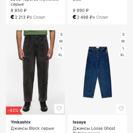
серые
8 850 ₽
9 990 ₽
2 213 ₽
в Сплит
2 498 ₽
в Сплит
S
S
M
M
L
L
XL
XL
-43%
Ymkashix
Issaya
Джинсы Block серые
Джинсы Loose Ghost