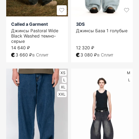
Called a Garment
3DS
Джинсы Pastoral Wide
Джинсы База 1 голубые
Black Washed темно-
серые
14 640 ₽
12 320 ₽
3 660 ₽
в Сплит
3 080 ₽
в Сплит
XS
M
L
L
XL
XXL