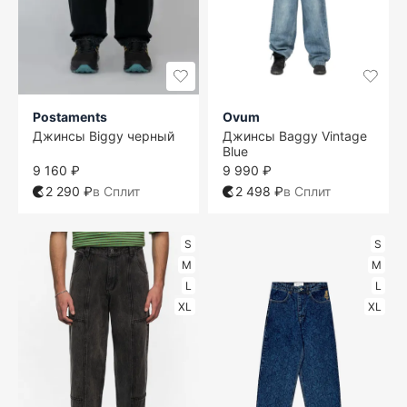
Postaments
Ovum
Джинсы Biggy черный
Джинсы Baggy Vintage
Blue
9 160 ₽
9 990 ₽
2 290 ₽
в Сплит
2 498 ₽
в Сплит
S
S
M
M
L
L
XL
XL