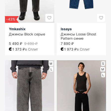
-43%
Ymkashix
Issaya
Джинсы Block серые
Джинсы Loose Ghost
Pattern синие
5 490 ₽
9 690 ₽
7 890 ₽
1 373 ₽
в Сплит
1 973 ₽
в Сплит
M
S
L
M
L