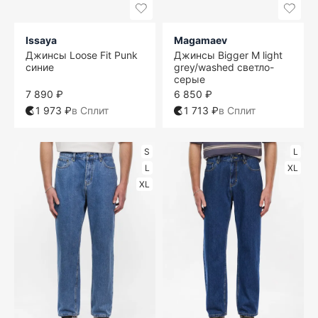
Issaya
Magamaev
Джинсы Loose Fit Punk
Джинсы Bigger M light
синие
grey/washed светло-
серые
7 890 ₽
6 850 ₽
1 973 ₽
в Сплит
1 713 ₽
в Сплит
S
L
L
XL
XL