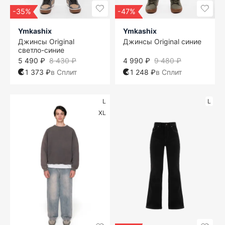
-35%
-47%
Ymkashix
Ymkashix
Джинсы Original
Джинсы Original синие
светло-синие
5 490 ₽
8 430 ₽
4 990 ₽
9 480 ₽
1 373 ₽
в Сплит
1 248 ₽
в Сплит
L
L
XL