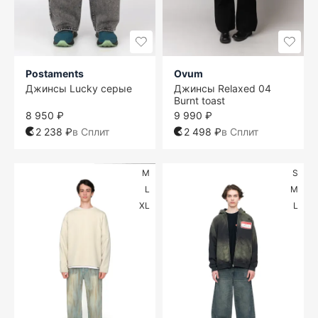
Postaments
Ovum
Джинсы Lucky серые
Джинсы Relaxed 04
Burnt toast
8 950 ₽
9 990 ₽
2 238 ₽
в Сплит
2 498 ₽
в Сплит
M
S
L
M
XL
L