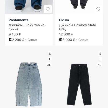
Postaments
Ovum
Джинсы Lucky темно-
Джинсы Cowboy Slate
синие
Grey
9 160 ₽
12 000 ₽
2 290 ₽
в Сплит
3 000 ₽
в Сплит
S
S
L
L
XL
XL