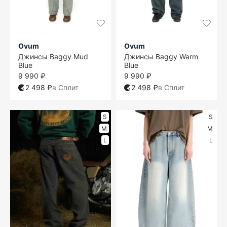
Ovum
Ovum
Джинсы Baggy Mud
Джинсы Baggy Warm
Blue
Blue
9 990 ₽
9 990 ₽
2 498 ₽
в Сплит
2 498 ₽
в Сплит
S
S
M
M
L
L