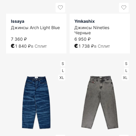
Issaya
Ymkashix
Джинсы Arch Light Blue
Джинсы Nineties
Черные
7 360 ₽
6 950 ₽
1 840 ₽
в Сплит
1 738 ₽
в Сплит
S
S
L
L
XL
XL