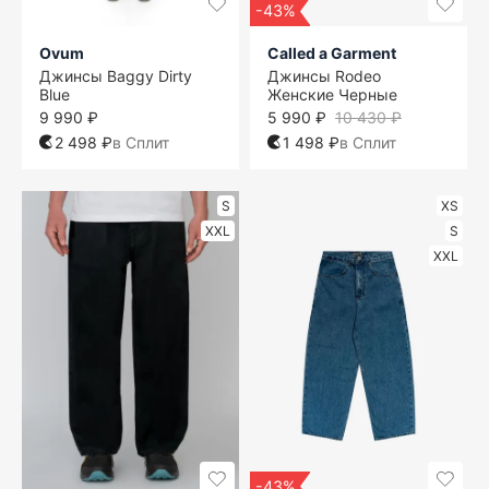
-43%
Ovum
Called a Garment
Джинсы Baggy Dirty
Джинсы Rodeo
Blue
Женские Черные
9 990 ₽
5 990 ₽
10 430 ₽
2 498 ₽
в Сплит
1 498 ₽
в Сплит
S
XS
XXL
S
XXL
-43%