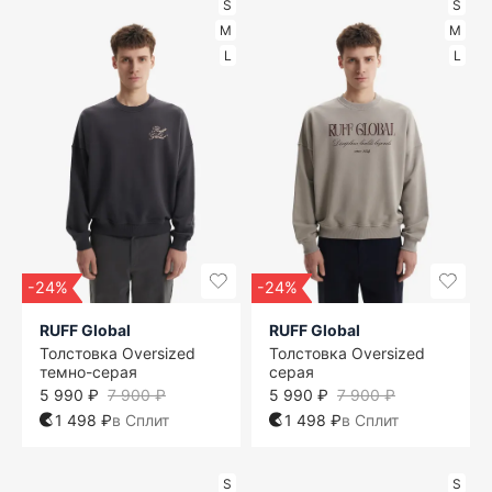
S
S
M
M
L
L
-24%
-24%
RUFF Global
RUFF Global
Толстовка Oversized
Толстовка Oversized
темно-серая
серая
5 990 ₽
7 900 ₽
5 990 ₽
7 900 ₽
1 498 ₽
в Сплит
1 498 ₽
в Сплит
S
S