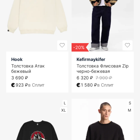
-20%
Hook
Kefirmaykifer
Толстовка Атак
Толстовка Флисовая Zip
бежевый
черно-бежевая
3 690 ₽
6 320 ₽
7 900 ₽
923 ₽
в Сплит
1 580 ₽
в Сплит
L
S
XL
M