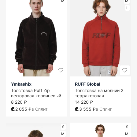
M
M
L
L
Ymkashix
RUFF Global
Толстовка Puff Zip
Толстовка на молнии 2
велюровая коричневый
терракотовая
8 220 ₽
14 220 ₽
2 055 ₽
в Сплит
3 555 ₽
в Сплит
S
S
M
M