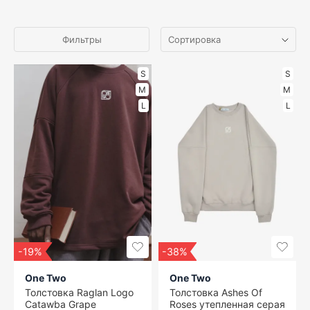
Фильтры
S
S
M
M
L
L
-19%
-38%
One Two
One Two
Толстовка Raglan Logo
Толстовка Ashes Of
Catawba Grape
Roses утепленная серая