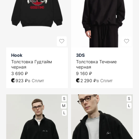
Hook
3DS
Толстовка Гудтайм
Толстовка Течение
черная
черная
3 690 ₽
9 160 ₽
923 ₽
в Сплит
2 290 ₽
в Сплит
S
S
M
L
L