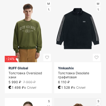
M
M
L
L
-24%
RUFF Global
Ymkashix
Толстовка Oversized
Толстовка Desolate
хаки
графитовая
5 990 ₽
7 900 ₽
6 110 ₽
1 498 ₽
в Сплит
1 528 ₽
в Сплит
S
S