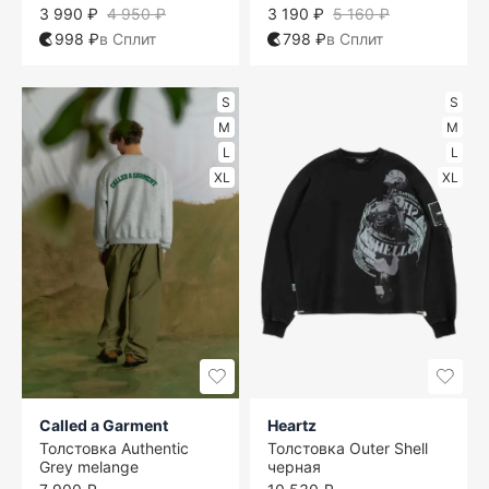
3 990 ₽
4 950 ₽
3 190 ₽
5 160 ₽
998 ₽
в Сплит
798 ₽
в Сплит
S
S
M
M
L
L
XL
XL
Called a Garment
Heartz
Толстовка Authentic
Толстовка Outer Shell
Grey melange
черная