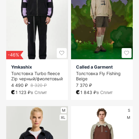
-46%
Ymkashix
Called a Garment
Толстовка Turbo fleece
Толстовка Fly Fishing
Zip черный/фиолетовый
Beige
4 490 ₽
8 320 ₽
7 370 ₽
1 123 ₽
в Сплит
1 843 ₽
в Сплит
M
S
XL
M