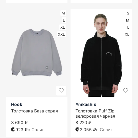
M
S
L
M
XL
L
XXL
XL
Hook
Ymkashix
Толстовка База серая
Толстовка Puff Zip
велюровая черная
3 690 ₽
8 220 ₽
923 ₽
в Сплит
2 055 ₽
в Сплит