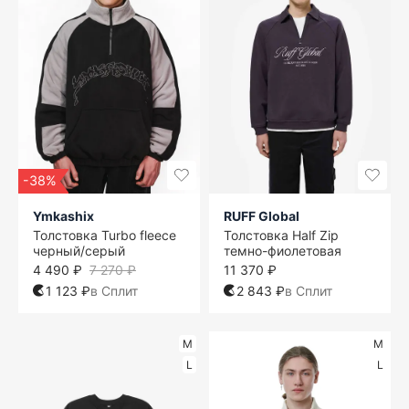
-38%
Ymkashix
RUFF Global
Толстовка Turbo fleece
Толстовка Half Zip
черный/серый
темно-фиолетовая
4 490 ₽
7 270 ₽
11 370 ₽
1 123 ₽
в Сплит
2 843 ₽
в Сплит
M
M
L
L