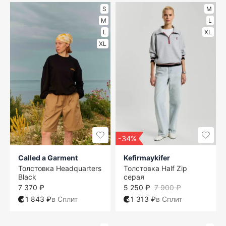
S
M
M
L
L
XL
XL
-34%
Called a Garment
Kefirmaykifer
Толстовка Headquarters
Толстовка Half Zip
Black
серая
7 370 ₽
5 250 ₽
7 900 ₽
1 843 ₽
в Сплит
1 313 ₽
в Сплит