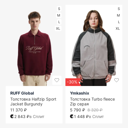
S
S
M
M
L
L
XL
XL
-30%
RUFF Global
Ymkashix
Толстовка Halfzip Sport
Толстовка Turbo fleece
Jacket Burgundy
Zip серая
11 370 ₽
5 790 ₽
8 320 ₽
2 843 ₽
в Сплит
1 448 ₽
в Сплит