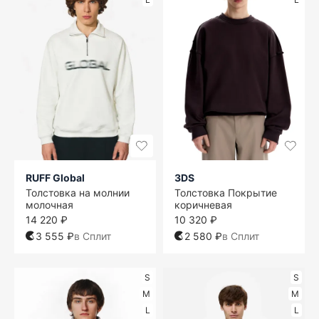
RUFF Global
3DS
Толстовка на молнии
Толстовка Покрытие
молочная
коричневая
14 220 ₽
10 320 ₽
3 555 ₽
в Сплит
2 580 ₽
в Сплит
S
S
M
M
L
L