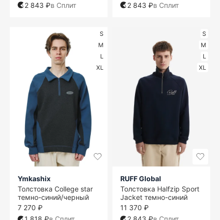
2 843 ₽
в Сплит
2 843 ₽
в Сплит
S
S
M
M
L
L
XL
XL
Ymkashix
RUFF Global
Толстовка College star
Толстовка Halfzip Sport
темно-синий/черный
Jacket темно-синий
7 270 ₽
11 370 ₽
1 818 ₽
в Сплит
2 843 ₽
в Сплит