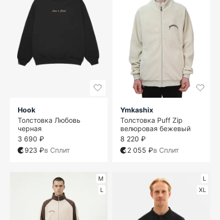
Hook
Ymkashix
Толстовка Любовь
Толстовка Puff Zip
черная
велюровая бежевый
3 690 ₽
8 220 ₽
923 ₽
в Сплит
2 055 ₽
в Сплит
M
L
L
XL