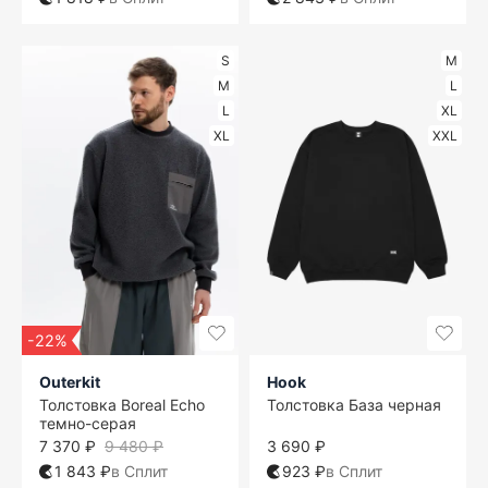
S
M
M
L
L
XL
XL
XXL
-22%
Outerkit
Hook
Толстовка Boreal Echo
Толстовка База черная
темно-серая
7 370 ₽
9 480 ₽
3 690 ₽
1 843 ₽
в Сплит
923 ₽
в Сплит