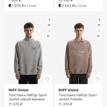
7 900 ₽
10 530 ₽
1 975 ₽
в Сплит
2 633 ₽
в Сплит
S
S
M
M
L
L
XL
XL
RUFF Global
RUFF Global
Толстовка Halfzip Sport
Толстовка Halfzip Sport
Jacket серый меланж
Jacket Powder
11 370 ₽
11 370 ₽