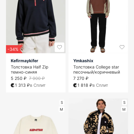
-34%
Kefirmaykifer
Ymkashix
Толстовка Half Zip
Толстовка College star
темно-синяя
песочный/коричневый
5 250 ₽
7 900 ₽
7 270 ₽
1 313 ₽
в Сплит
1 818 ₽
в Сплит
S
S
M
M