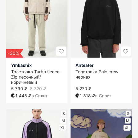
-30%
Ymkashix
Anteater
Толстовка Turbo fleece
Толстовка Polo crew
Zip песочный/
черная
коричневый
5 790 ₽
8 320 ₽
5 270 ₽
1 448 ₽
в Сплит
1 318 ₽
в Сплит
S
S
M
M
XL
XL