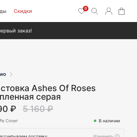
0
нды
Скидки
ервый заказ!
Two
стовка Ashes Of Roses
пленная серая
90 ₽
5 160 ₽
₽
в Сплит
В наличии
ассчитываем доставку…
Изменить