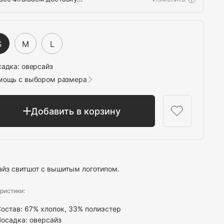
Выбрать
S
M
L
садка:
оверсайз
мощь с выбором размера
Добавить в корзину
йз свитшот с вышитым логотипом.
ристики:
остав: 67% хлопок, 33% полиэстер
осадка: оверсайз