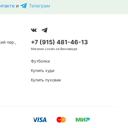
нтакте
и
Телеграм
+7 (915) 481-46-13
ий пер.,
Магазин Locals на Винзаводе
Футболки
Купить худи
Купить пуховик
Ymkashix
а Любовь черная
Толстовка Puff Zip
велюровая бежевый
8 220 ₽
Сплит
2 055 ₽
в Сплит