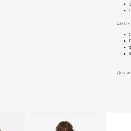
С
Детали:
Ф
К
Доста