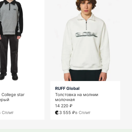
RUFF Global
College star
Толстовка на молнии
ерый
молочная
14 220 ₽
в Сплит
3 555 ₽
в Сплит