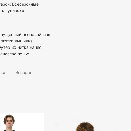
езон: Всесезонные
Пол:
унисекс
Спущенный плечевой шов
Логотип вышивка
утер 3х нитка начёс
ачество пенье
вка
Возврат