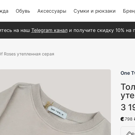
жда
Обувь
Аксессуары
Сумки и рюкзаки
Бре
тесь на наш
Telegram канал
и получите скидку 10% на п
Of Roses утепленная серая
One 
Тол
уте
3 1
798 
Р