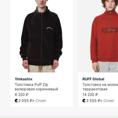
Ymkashix
RUFF Global
Толстовка Puff Zip
Толстовка на молн
велюровая коричневый
терракотовая
8 220 ₽
14 220 ₽
2 055 ₽
в Сплит
3 555 ₽
в Сплит