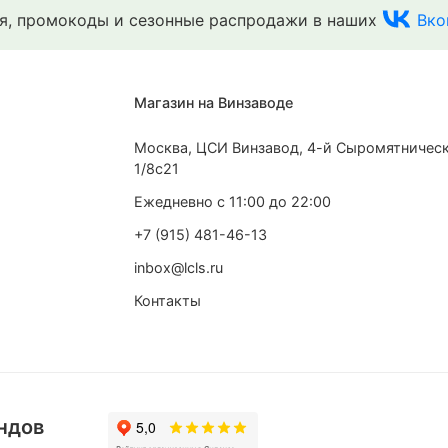
ия, промокоды и сезонные распродажи в наших
Вко
Магазин на Винзаводе
Москва, ЦСИ Винзавод, 4-й Сыромятническ
1/8с21
Ежедневно с 11:00 до 22:00
+7 (915) 481-46-13
inbox@lcls.ru
Контакты
RUFF Global
Hook
eece
w черная
Толстовка Half Zip темно-
Толстовк
фиолетовая
3 690 ₽
11 370 ₽
923 ₽
в 
2 843 ₽
в Сплит
ндов