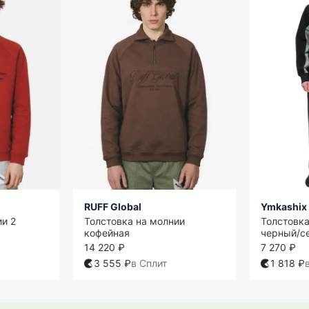
RUFF Global
Ymkashix
ии 2
Толстовка на молнии
Толстовка 
кофейная
черный/с
14 220 ₽
7 270 ₽
3 555 ₽
в Сплит
1 818 ₽