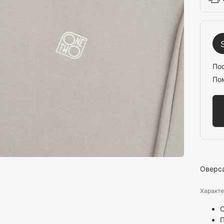
По
По
Оверса
Характе
С
П