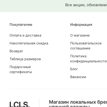
Все акции, обновлен
Покупателям
Информация
Оплата и доставка
О магазине
Накопительная скидка
Пользовательское
соглашение
Возврат
Политика
Таблица размеров
конфиденциальности
Подарочные
-30%
-38%
Блог
сертификаты
3DS
Ymkashix
Ymkashix
Anteater
Вакансии
Толстовка Покрытие
Толстовка Turbo fleece Zip
Толстовка Turbo fl
Толстовка Polo cre
коричневая
песочный/коричневый
черный/серый
5 270 ₽
10 320 ₽
5 790 ₽
8 320 ₽
4 490 ₽
7 270 ₽
1 318 ₽
в Сплит
2 580 ₽
1 448 ₽
в Сплит
в Сплит
1 123 ₽
в Сплит
Магазин локальных бре
уличной одежды