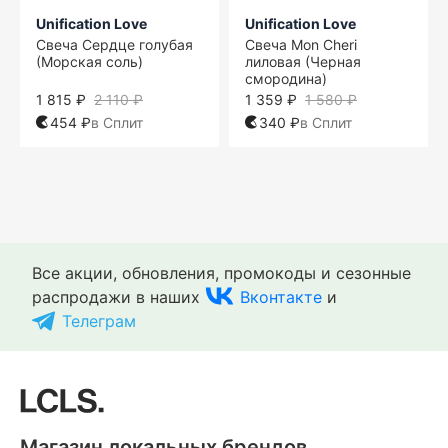
Unification Love
Unification Love
Свеча Сердце голубая
Свеча Mon Cheri
(Морская соль)
лиловая (Черная
смородина)
1 815 ₽
2 110 ₽
1 359 ₽
1 580 ₽
454 ₽
в Сплит
340 ₽
в Сплит
One size
One size
One size
One size
One size
One size
One size
One size
Все акции, обновления, промокоды и сезонные
распродажи в наших
Вконтакте
и
Телеграм
Магазин локальных брендов