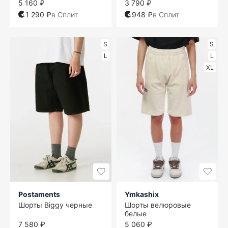
5 160 ₽
3 790 ₽
1 290 ₽
в Сплит
948 ₽
в Сплит
S
S
L
L
XL
Postaments
Ymkashix
Шорты Biggy черные
Шорты велюровые
белые
7 580 ₽
5 060 ₽