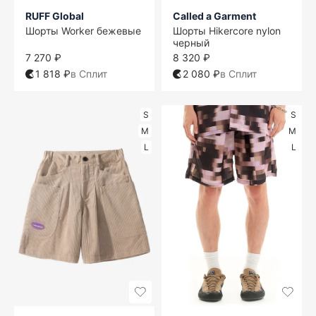
RUFF Global
Called a Garment
Шорты Worker бежевые
Шорты Hikercore nylon
черный
7 270 ₽
8 320 ₽
1 818 ₽
в Сплит
2 080 ₽
в Сплит
S
S
M
M
L
L