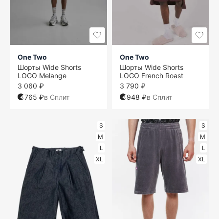
One Two
One Two
Шорты Wide Shorts
Шорты Wide Shorts
LOGO Melange
LOGO French Roast
3 060 ₽
3 790 ₽
765 ₽
в Сплит
948 ₽
в Сплит
S
S
M
M
L
L
XL
XL