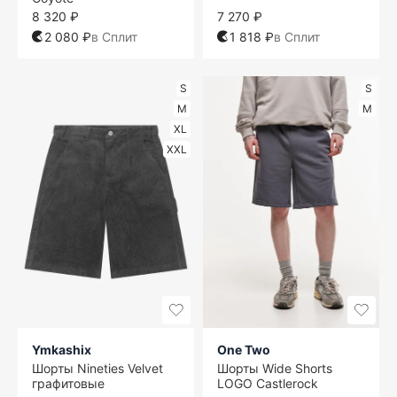
8 320 ₽
7 270 ₽
2 080 ₽
в Сплит
1 818 ₽
в Сплит
S
S
M
M
XL
XXL
Ymkashix
One Two
Шорты Nineties Velvet
Шорты Wide Shorts
графитовые
LOGO Castlerock