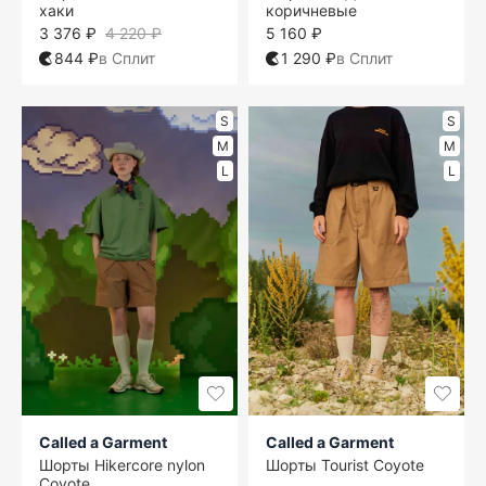
хаки
коричневые
3 376 ₽
4 220 ₽
5 160 ₽
844 ₽
в Сплит
1 290 ₽
в Сплит
S
S
M
M
L
L
Called a Garment
Called a Garment
Шорты Hikercore nylon
Шорты Tourist Coyote
Coyote