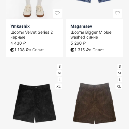
Ymkashix
Magamaev
Шорты Velvet Series 2
Шорты Bigger M blue
черные
washed синие
4 430 ₽
5 260 ₽
1 108 ₽
в Сплит
1 315 ₽
в Сплит
S
S
M
M
L
L
XL
XL