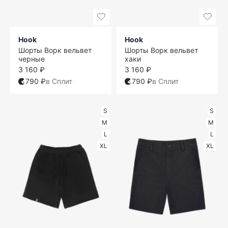
Hook
Hook
Шорты Ворк вельвет
Шорты Ворк вельвет
черные
хаки
3 160 ₽
3 160 ₽
790 ₽
в Сплит
790 ₽
в Сплит
S
S
M
M
L
L
XL
XL