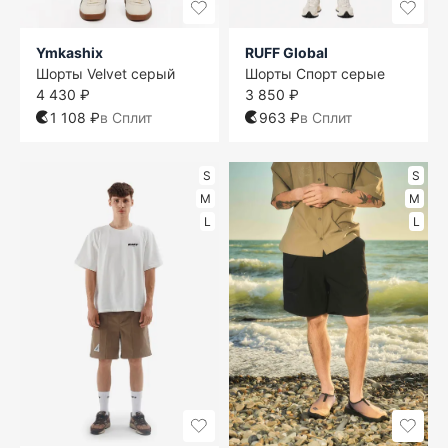
Ymkashix
RUFF Global
Шорты Velvet серый
Шорты Спорт серые
4 430 ₽
3 850 ₽
1 108 ₽
в Сплит
963 ₽
в Сплит
S
S
M
M
L
L