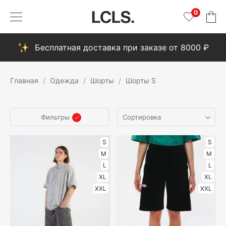
0
Бесплатная доставка при заказе от 8000 ₽
Главная
Одежда
Шорты
Шорты S
Фильтры
S
S
M
M
L
L
XL
XL
XXL
XXL