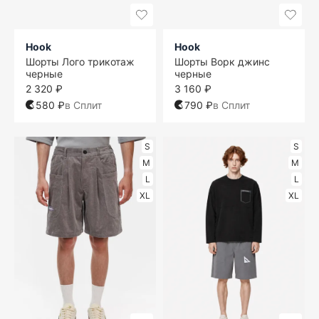
Hook
Hook
Шорты Лого трикотаж
Шорты Ворк джинс
черные
черные
2 320 ₽
3 160 ₽
580 ₽
в Сплит
790 ₽
в Сплит
S
S
M
M
L
L
XL
XL