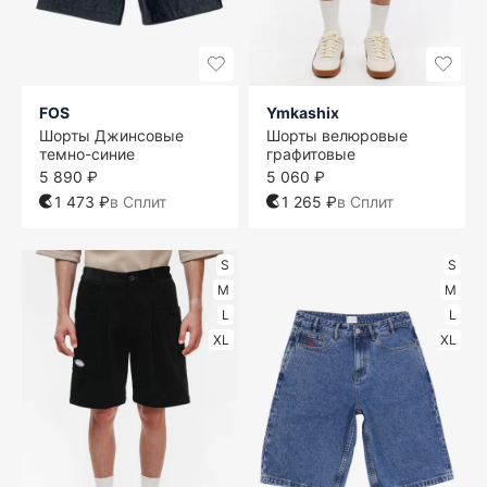
FOS
Ymkashix
Шорты Джинсовые
Шорты велюровые
темно-синие
графитовые
5 890 ₽
5 060 ₽
1 473 ₽
в Сплит
1 265 ₽
в Сплит
S
S
M
M
L
L
XL
XL