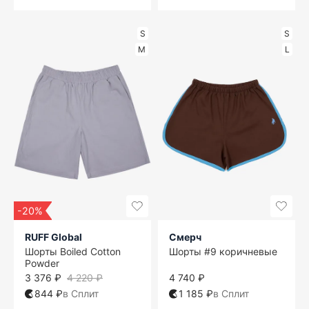
S
S
M
L
-20%
RUFF Global
Смерч
Шорты Boiled Cotton
Шорты #9 коричневые
Powder
3 376 ₽
4 220 ₽
4 740 ₽
844 ₽
в Сплит
1 185 ₽
в Сплит