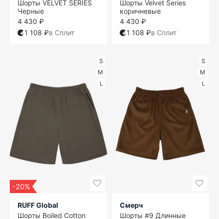
Шорты VELVET SERIES
Шорты Velvet Series
Черные
коричневые
4 430 ₽
4 430 ₽
1 108 ₽
в Сплит
1 108 ₽
в Сплит
S
S
M
M
L
L
-20%
RUFF Global
Смерч
Шорты Boiled Cotton
Шорты #9 Длинные