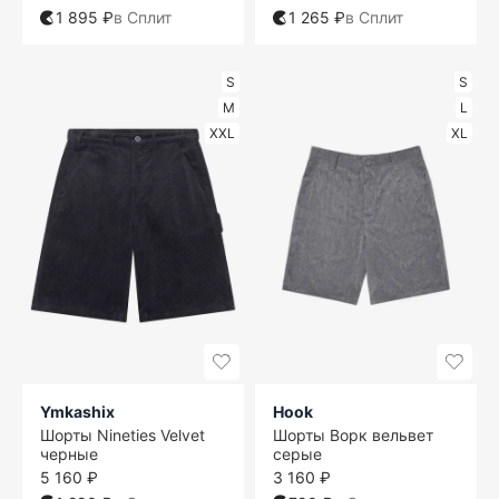
1 895 ₽
в Сплит
1 265 ₽
в Сплит
S
S
M
L
XXL
XL
Ymkashix
Hook
Шорты Nineties Velvet
Шорты Ворк вельвет
черные
серые
5 160 ₽
3 160 ₽