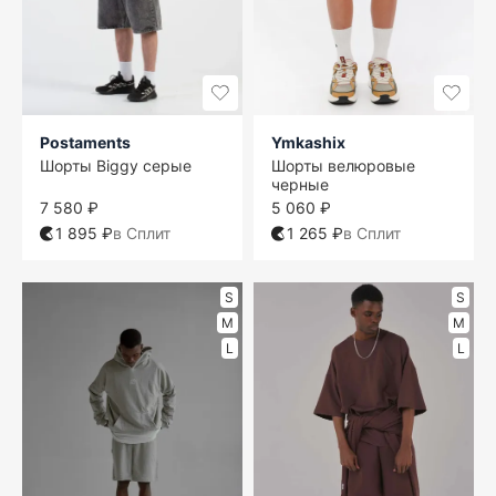
Postaments
Ymkashix
Шорты Biggy серые
Шорты велюровые
черные
7 580 ₽
5 060 ₽
1 895 ₽
в Сплит
1 265 ₽
в Сплит
S
S
M
M
L
L