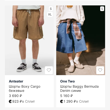
S
S
XL
Anteater
One Two
Шорты Boxy Cargo
Шорты Baggy Bermuda
бежевые
Denim синие
3 690 ₽
5 160 ₽
923 ₽
в Сплит
1 290 ₽
в Сплит