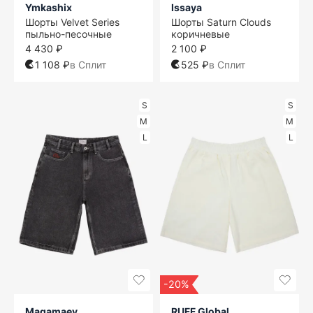
Ymkashix
Issaya
Шорты Velvet Series
Шорты Saturn Clouds
пыльно-песочные
коричневые
4 430 ₽
2 100 ₽
1 108 ₽
в Сплит
525 ₽
в Сплит
S
S
M
M
L
L
-20%
Magamaev
RUFF Global