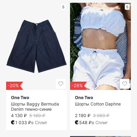
S
S
-20%
-28%
One Two
One Two
Шорты Baggy Bermuda
Шорты Cotton Daphne
Denim темно-синие
4 130 ₽
5 160 ₽
2 190 ₽
3 060 ₽
1 033 ₽
в Сплит
548 ₽
в Сплит