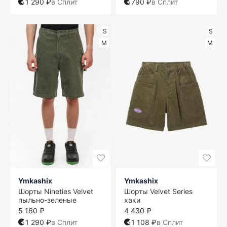
1 290 ₽
в Сплит
790 ₽
в Сплит
S
S
M
M
Ymkashix
Ymkashix
Шорты Nineties Velvet
Шорты Velvet Series
пыльно-зеленые
хаки
5 160 ₽
4 430 ₽
1 290 ₽
в Сплит
1 108 ₽
в Сплит