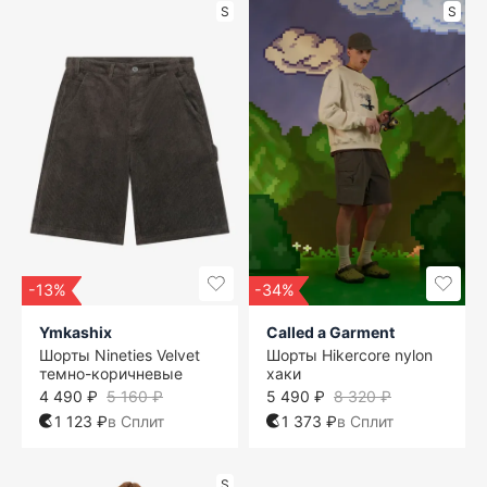
S
S
-13%
-34%
Ymkashix
Called a Garment
Шорты Nineties Velvet
Шорты Hikercore nylon
темно-коричневые
хаки
4 490 ₽
5 160 ₽
5 490 ₽
8 320 ₽
1 123 ₽
в Сплит
1 373 ₽
в Сплит
S