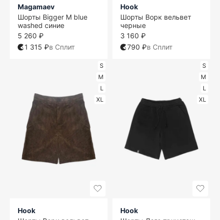
Magamaev
Hook
Шорты Bigger M blue
Шорты Ворк вельвет
washed синие
черные
5 260 ₽
3 160 ₽
1 315 ₽
в Сплит
790 ₽
в Сплит
S
S
M
M
L
L
XL
XL
Hook
Hook