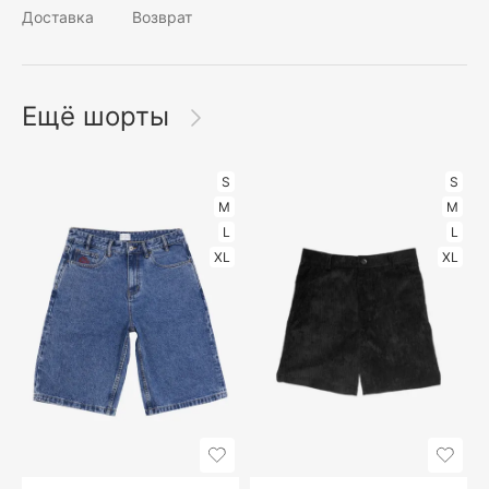
Доставка
Возврат
Ещё шорты
S
S
M
M
L
L
XL
XL