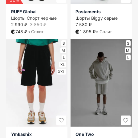
RUFF Global
Postaments
Шорты Спорт черные
Шорты Biggy серые
2 990 ₽
3 850 ₽
7 580 ₽
748 ₽
в Сплит
1 895 ₽
в Сплит
S
S
M
M
L
L
XL
XXL
Ymkashix
One Two