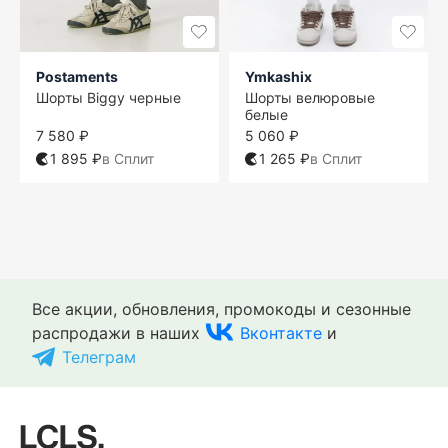
Postaments
Ymkashix
Шорты Biggy черные
Шорты велюровые
белые
7 580 ₽
5 060 ₽
1 895 ₽
в Сплит
1 265 ₽
в Сплит
One size
S
S
S
M
S
S
L
M
M
L
XL
M
L
XXL
XL
Все акции, обновления, промокоды и сезонные
распродажи в наших
Вконтакте
и
Телеграм