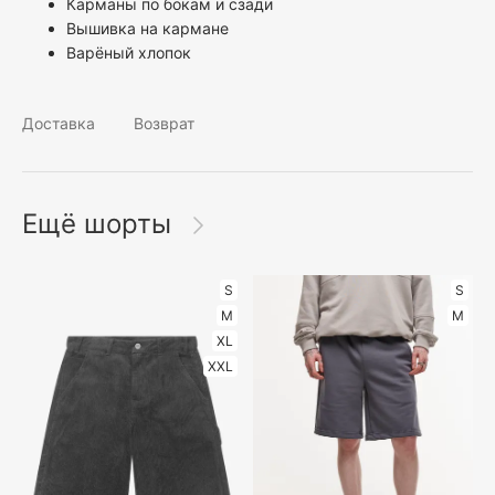
Карманы по бокам и сзади
Вышивка на кармане
Варёный хлопок
Доставка
Возврат
Ещё шорты
S
S
M
M
XL
XXL