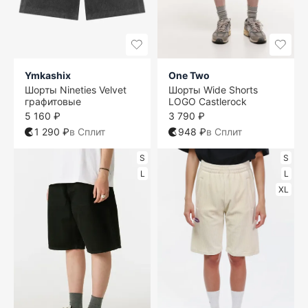
Ymkashix
One Two
Шорты Nineties Velvet
Шорты Wide Shorts
графитовые
LOGO Castlerock
5 160 ₽
3 790 ₽
1 290 ₽
в Сплит
948 ₽
в Сплит
S
S
L
L
XL