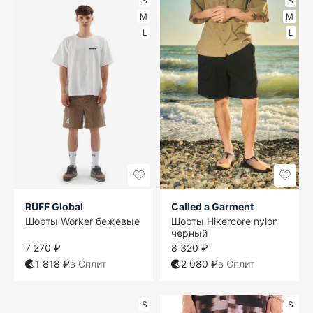
S
S
M
M
L
L
RUFF Global
Called a Garment
Шорты Worker бежевые
Шорты Hikercore nylon
черный
7 270 ₽
8 320 ₽
1 818 ₽
в Сплит
2 080 ₽
в Сплит
S
S