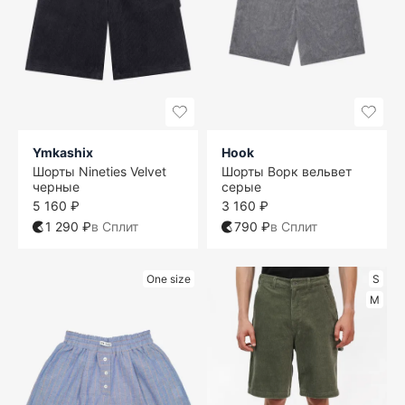
Ymkashix
Hook
Шорты Nineties Velvet
Шорты Ворк вельвет
черные
серые
5 160 ₽
3 160 ₽
1 290 ₽
в Сплит
790 ₽
в Сплит
One size
S
M