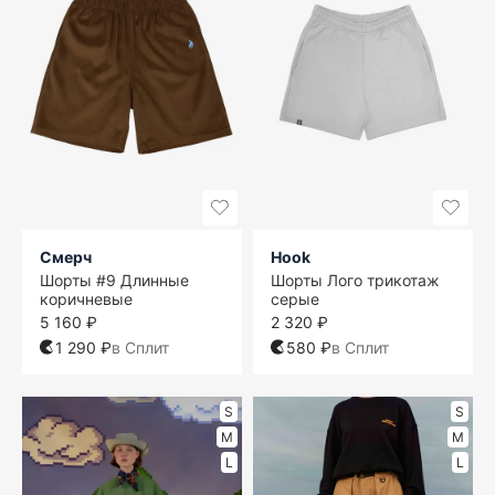
Смерч
Hook
Шорты #9 Длинные
Шорты Лого трикотаж
коричневые
серые
5 160 ₽
2 320 ₽
1 290 ₽
в Сплит
580 ₽
в Сплит
S
S
M
M
L
L