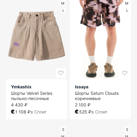
M
M
L
L
Ymkashix
Issaya
Шорты Velvet Series
Шорты Saturn Clouds
пыльно-песочные
коричневые
4 430 ₽
2 100 ₽
1 108 ₽
в Сплит
525 ₽
в Сплит
S
S
M
M