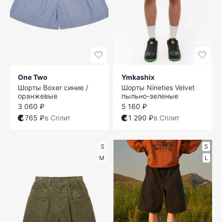
One Two
Ymkashix
Шорты Boxer синие /
Шорты Nineties Velvet
оранжевые
пыльно-зеленые
3 060 ₽
5 160 ₽
765 ₽
в Сплит
1 290 ₽
в Сплит
S
S
M
L