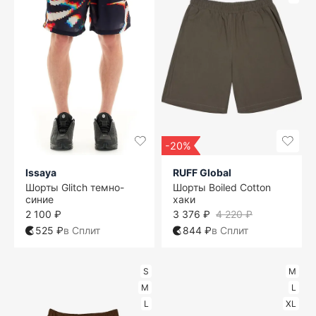
-20%
Issaya
RUFF Global
Шорты Glitch темно-
Шорты Boiled Cotton
синие
хаки
2 100 ₽
3 376 ₽
4 220 ₽
525 ₽
в Сплит
844 ₽
в Сплит
S
M
M
L
L
XL