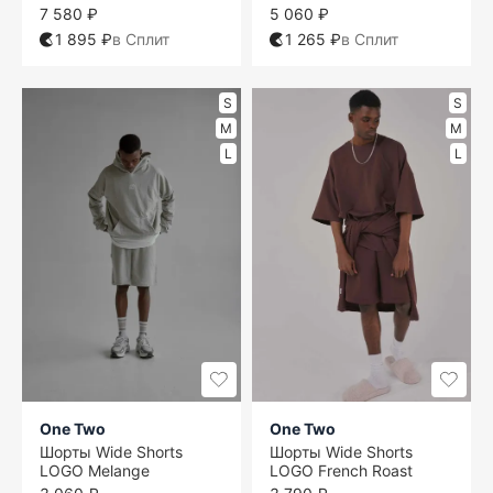
7 580 ₽
5 060 ₽
1 895 ₽
в Сплит
1 265 ₽
в Сплит
S
S
M
M
L
L
One Two
One Two
Шорты Wide Shorts
Шорты Wide Shorts
LOGO Melange
LOGO French Roast