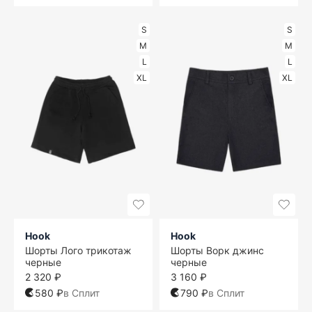
S
S
M
M
L
L
XL
XL
Hook
Hook
Шорты Лого трикотаж
Шорты Ворк джинс
черные
черные
2 320 ₽
3 160 ₽
580 ₽
в Сплит
790 ₽
в Сплит