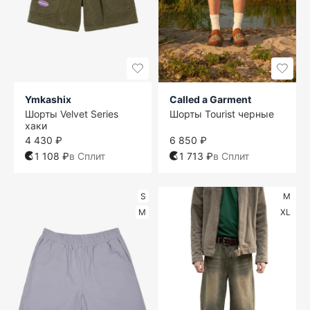
Ymkashix
Called a Garment
Шорты Velvet Series
Шорты Tourist черные
хаки
4 430 ₽
6 850 ₽
1 108 ₽
в Сплит
1 713 ₽
в Сплит
S
M
M
XL