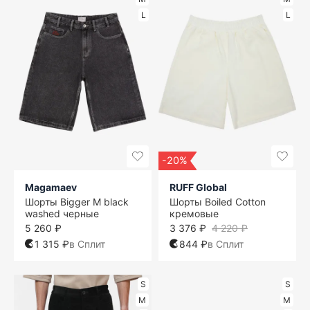
L
L
-20%
Magamaev
RUFF Global
Шорты Bigger M black
Шорты Boiled Cotton
washed черные
кремовые
5 260 ₽
3 376 ₽
4 220 ₽
1 315 ₽
в Сплит
844 ₽
в Сплит
S
S
M
M