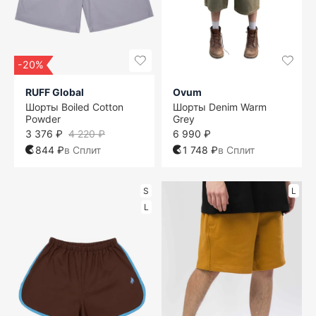
-20%
RUFF Global
Ovum
Шорты Boiled Cotton
Шорты Denim Warm
Powder
Grey
3 376 ₽
4 220 ₽
6 990 ₽
844 ₽
в Сплит
1 748 ₽
в Сплит
S
L
L