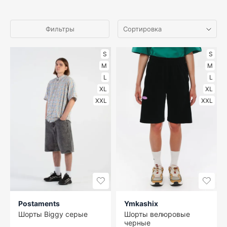
Фильтры
S
S
M
M
L
L
XL
XL
XXL
XXL
Postaments
Ymkashix
Шорты Biggy серые
Шорты велюровые
черные