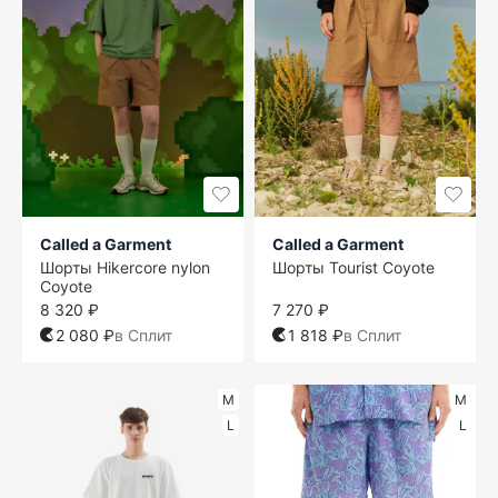
Called a Garment
Called a Garment
Шорты Hikercore nylon
Шорты Tourist Coyote
Coyote
8 320 ₽
7 270 ₽
2 080 ₽
в Сплит
1 818 ₽
в Сплит
M
M
L
L