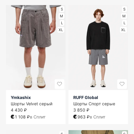
S
S
M
M
L
L
XL
XL
Ymkashix
RUFF Global
Шорты Velvet серый
Шорты Спорт серые
4 430 ₽
3 850 ₽
1 108 ₽
в Сплит
963 ₽
в Сплит