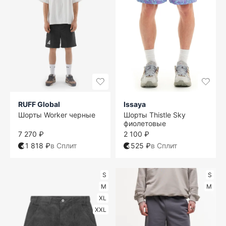
RUFF Global
Issaya
Шорты Worker черные
Шорты Thistle Sky
фиолетовые
7 270 ₽
2 100 ₽
1 818 ₽
в Сплит
525 ₽
в Сплит
S
S
M
M
XL
XXL