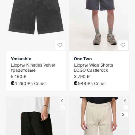
Ymkashix
One Two
Шорты Nineties Velvet
Шорты Wide Shorts
графитовые
LOGO Castlerock
5 160 ₽
3 790 ₽
1 290 ₽
в Сплит
948 ₽
в Сплит
S
S
L
L
XL