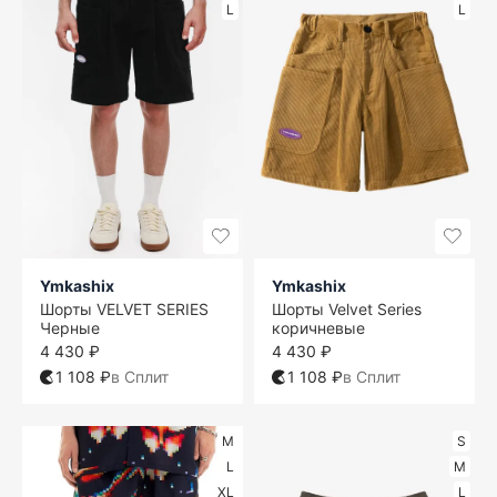
L
L
Ymkashix
Ymkashix
Шорты VELVET SERIES
Шорты Velvet Series
Черные
коричневые
4 430 ₽
4 430 ₽
1 108 ₽
в Сплит
1 108 ₽
в Сплит
M
S
L
M
XL
L