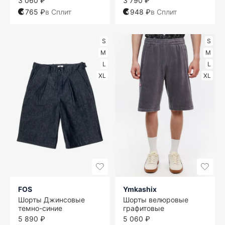
3 060 ₽
3 790 ₽
765 ₽
в Сплит
948 ₽
в Сплит
S
S
M
M
L
L
XL
XL
FOS
Ymkashix
Шорты Джинсовые
Шорты велюровые
темно-синие
графитовые
5 890 ₽
5 060 ₽