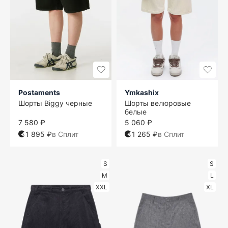
Postaments
Ymkashix
Шорты Biggy черные
Шорты велюровые
белые
7 580 ₽
5 060 ₽
1 895 ₽
в Сплит
1 265 ₽
в Сплит
S
S
M
L
XXL
XL