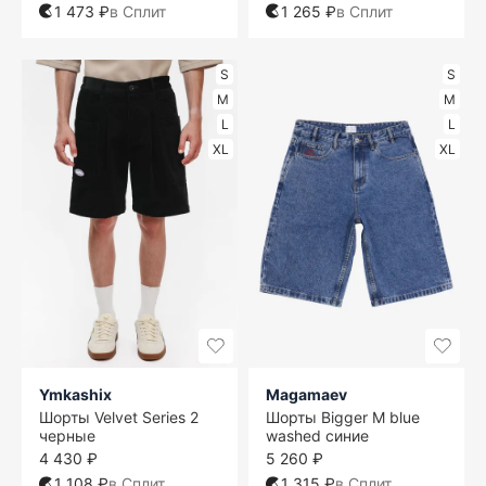
1 473 ₽
в Сплит
1 265 ₽
в Сплит
S
S
M
M
L
L
XL
XL
Ymkashix
Magamaev
Шорты Velvet Series 2
Шорты Bigger M blue
черные
washed синие
4 430 ₽
5 260 ₽
1 108 ₽
в Сплит
1 315 ₽
в Сплит