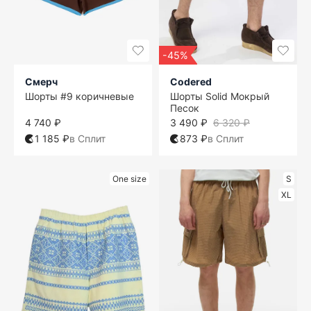
-45%
Смерч
Codered
Шорты #9 коричневые
Шорты Solid Мокрый
Песок
4 740 ₽
3 490 ₽
6 320 ₽
1 185 ₽
в Сплит
873 ₽
в Сплит
One size
S
XL