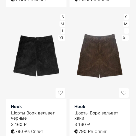
S
S
M
M
L
L
XL
XL
Hook
Hook
Шорты Ворк вельвет
Шорты Ворк вельвет
черные
хаки
3 160 ₽
3 160 ₽
790 ₽
в Сплит
790 ₽
в Сплит