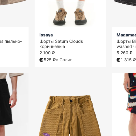
Issaya
Magama
es пыльно-
Шорты Saturn Clouds
Шорты Bi
коричневые
washed 
2 100 ₽
5 260 ₽
525 ₽
в Сплит
1 315 ₽