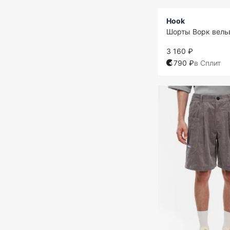
Hook
Шорты Ворк вель
3 160 ₽
790 ₽
в Сплит