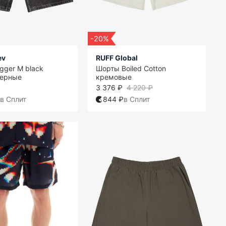
-20%
ev
RUFF Global
gger M black
Шорты Boiled Cotton
черные
кремовые
3 376 ₽
4 220 ₽
в Сплит
844 ₽
в Сплит