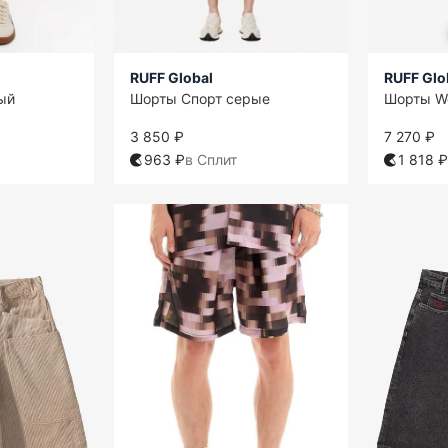
RUFF Global
RUFF Glo
ый
Шорты Спорт серые
Шорты W
3 850 ₽
7 270 ₽
963 ₽
в Сплит
1 818 ₽