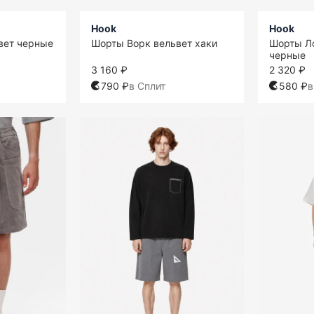
Hook
Hook
вет черные
Шорты Ворк вельвет хаки
Шорты Л
черные
3 160 ₽
2 320 ₽
790 ₽
в Сплит
580 ₽
в