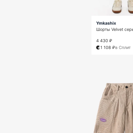
Ymkashix
Шорты Velvet сер
4 430 ₽
1 108 ₽
в Сплит