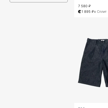
7 580 ₽
1 895 ₽
в Сплит