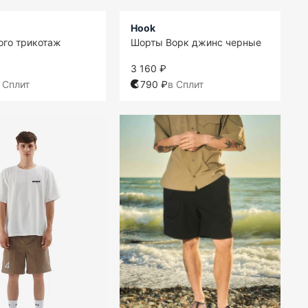
Hook
ого трикотаж
Шорты Ворк джинс черные
3 160 ₽
 Сплит
790 ₽
в Сплит