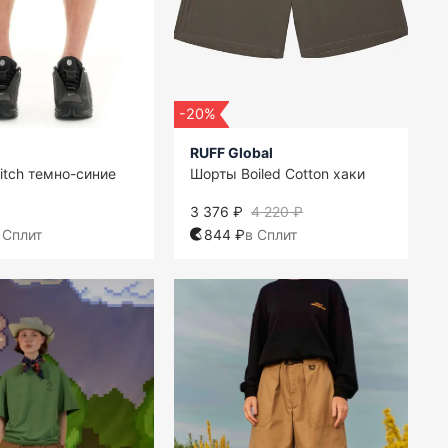
-20%
RUFF Global
itch темно-синие
Шорты Boiled Cotton хаки
3 376 ₽
4 220 ₽
 Сплит
844 ₽
в Сплит