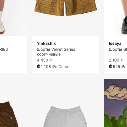
Ymkashix
Issaya
RIES
Шорты Velvet Series
Шорты Gl
коричневые
4 430 ₽
2 100 ₽
1 108 ₽
в Сплит
525 ₽
в