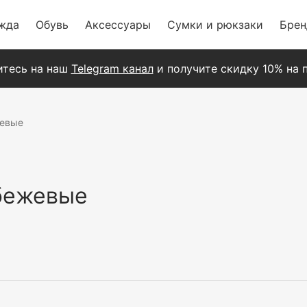
жда
Обувь
Аксессуары
Сумки и рюкзаки
Бре
тесь на наш
Telegram канал
и получите скидку 10% на п
жевые
 бежевые