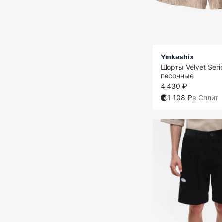
Ymkashix
Шорты Velvet Seri
песочные
4 430 ₽
1 108 ₽
в Сплит