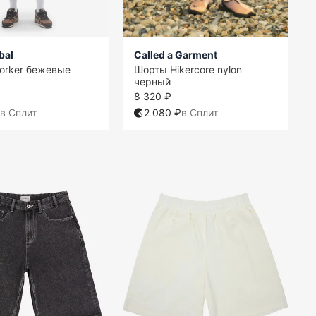
bal
Called a Garment
orker бежевые
Шорты Hikercore nylon
черный
8 320 ₽
в Сплит
2 080 ₽
в Сплит