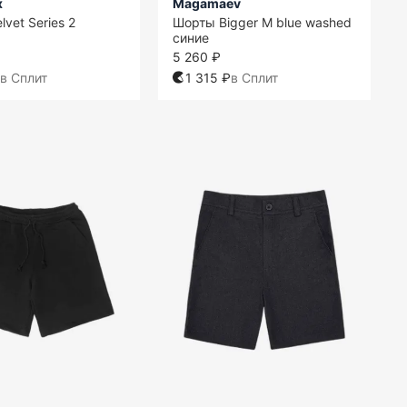
x
Magamaev
vet Series 2
Шорты Bigger M blue washed
синие
5 260 ₽
в Сплит
1 315 ₽
в Сплит