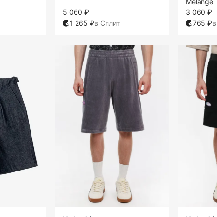
Melange
5 060 ₽
3 060 ₽
1 265 ₽
в Сплит
765 ₽
в