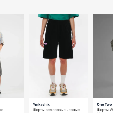
Ymkashix
One Two
ые
Шорты велюровые черные
Шорты Wi