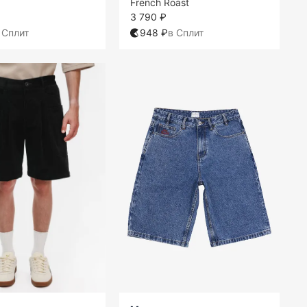
French Roast
3 790 ₽
 Сплит
948 ₽
в Сплит