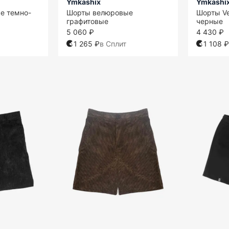
Ymkashix
Ymkashi
е темно-
Шорты велюровые
Шорты Vel
графитовые
черные
5 060 ₽
4 430 ₽
1 265 ₽
в Сплит
1 108 ₽