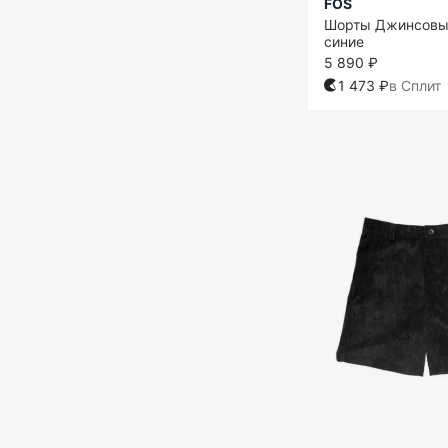
FOS
Шорты Джинсовы
синие
5 890 ₽
1 473 ₽
в Сплит