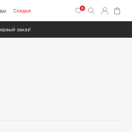
0
нды
Скидки
ервый заказ!