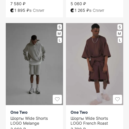
7 580 ₽
5 060 ₽
1 895 ₽
в Сплит
1 265 ₽
в Сплит
S
S
M
M
L
L
One Two
One Two
Шорты Wide Shorts
Шорты Wide Shorts
LOGO Melange
LOGO French Roast