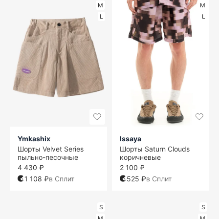
M
M
L
L
Ymkashix
Issaya
Шорты Velvet Series
Шорты Saturn Clouds
пыльно-песочные
коричневые
4 430 ₽
2 100 ₽
1 108 ₽
в Сплит
525 ₽
в Сплит
S
S
M
M