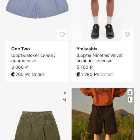
One Two
Ymkashix
Шорты Boxer синие /
Шорты Nineties Velvet
оранжевые
пыльно-зеленые
3 060 ₽
5 160 ₽
765 ₽
в Сплит
1 290 ₽
в Сплит
S
S
M
L