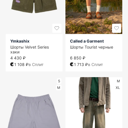
Ymkashix
Called a Garment
Шорты Velvet Series
Шорты Tourist черные
хаки
4 430 ₽
6 850 ₽
1 108 ₽
в Сплит
1 713 ₽
в Сплит
S
M
M
XL