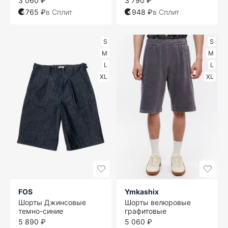
3 060 ₽
3 790 ₽
765 ₽
в Сплит
948 ₽
в Сплит
S
S
M
M
L
L
XL
XL
FOS
Ymkashix
Шорты Джинсовые
Шорты велюровые
темно-синие
графитовые
5 890 ₽
5 060 ₽