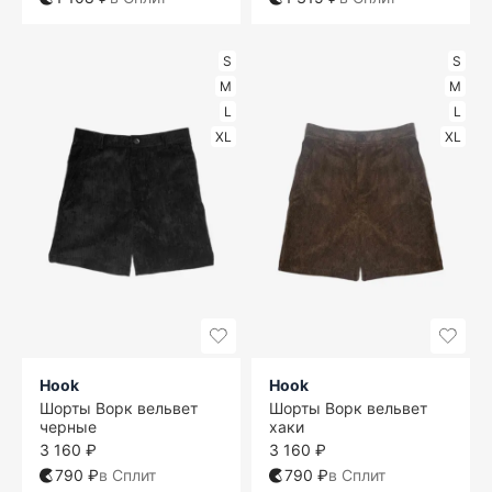
S
S
M
M
L
L
XL
XL
Hook
Hook
Шорты Ворк вельвет
Шорты Ворк вельвет
черные
хаки
3 160 ₽
3 160 ₽
790 ₽
в Сплит
790 ₽
в Сплит