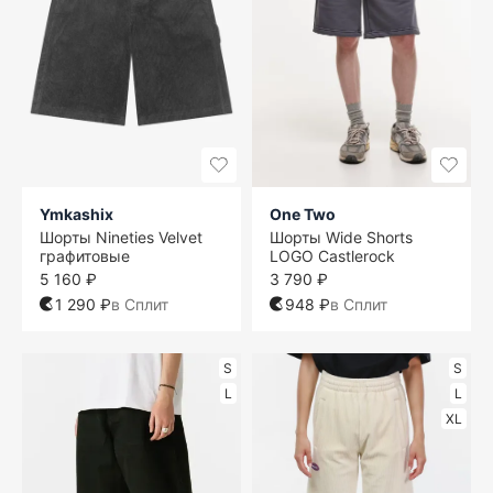
Ymkashix
One Two
Шорты Nineties Velvet
Шорты Wide Shorts
графитовые
LOGO Castlerock
5 160 ₽
3 790 ₽
1 290 ₽
в Сплит
948 ₽
в Сплит
S
S
L
L
XL