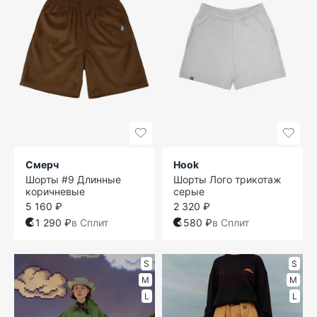
Смерч
Hook
Шорты #9 Длинные
Шорты Лого трикотаж
коричневые
серые
5 160 ₽
2 320 ₽
1 290 ₽
в Сплит
580 ₽
в Сплит
S
S
M
M
L
L