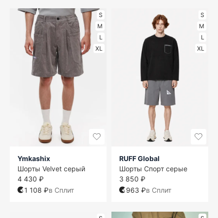
S
S
M
M
L
L
XL
XL
Ymkashix
RUFF Global
Шорты Velvet серый
Шорты Спорт серые
4 430 ₽
3 850 ₽
1 108 ₽
в Сплит
963 ₽
в Сплит