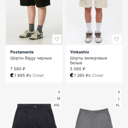
Postaments
Ymkashix
Шорты Biggy черные
Шорты велюровые
белые
7 580 ₽
5 060 ₽
1 895 ₽
в Сплит
1 265 ₽
в Сплит
S
S
M
L
XXL
XL