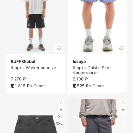
RUFF Global
Issaya
Шорты Worker черные
Шорты Thistle Sky
фиолетовые
7 270 ₽
2 100 ₽
1 818 ₽
в Сплит
525 ₽
в Сплит
S
S
M
M
XL
XXL