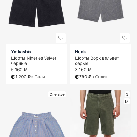
Ymkashix
Hook
Шорты Nineties Velvet
Шорты Ворк вельвет
черные
серые
5 160 ₽
3 160 ₽
1 290 ₽
в Сплит
790 ₽
в Сплит
One size
S
M