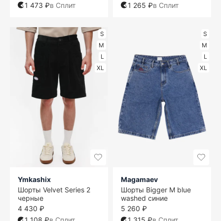
1 473 ₽
в Сплит
1 265 ₽
в Сплит
S
S
M
M
L
L
XL
XL
Ymkashix
Magamaev
Шорты Velvet Series 2
Шорты Bigger M blue
черные
washed синие
4 430 ₽
5 260 ₽
1 108 ₽
в Сплит
1 315 ₽
в Сплит