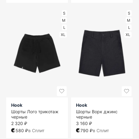
S
S
M
M
L
L
XL
XL
Hook
Hook
Шорты Лого трикотаж
Шорты Ворк джинс
черные
черные
2 320 ₽
3 160 ₽
580 ₽
в Сплит
790 ₽
в Сплит