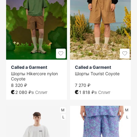
Called a Garment
Called a Garment
Шорты Hikercore nylon
Шорты Tourist Coyote
Coyote
8 320 ₽
7 270 ₽
2 080 ₽
в Сплит
1 818 ₽
в Сплит
M
M
L
L