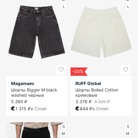
L
L
-20%
Magamaev
RUFF Global
Шорты Bigger M black
Шорты Boiled Cotton
washed черные
кремовые
5 260 ₽
3 376 ₽
4 220 ₽
1 315 ₽
в Сплит
844 ₽
в Сплит
S
S
M
M