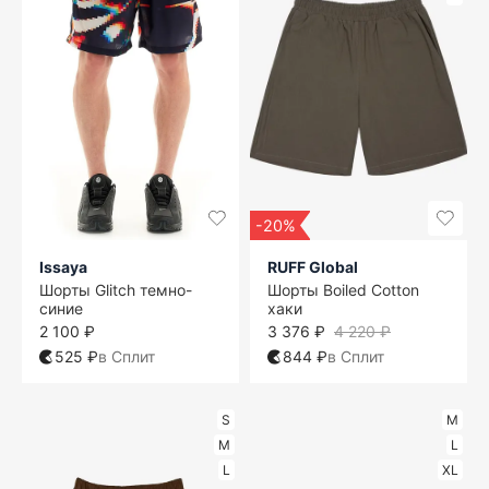
-20%
Issaya
RUFF Global
Шорты Glitch темно-
Шорты Boiled Cotton
синие
хаки
2 100 ₽
3 376 ₽
4 220 ₽
525 ₽
в Сплит
844 ₽
в Сплит
S
M
M
L
L
XL