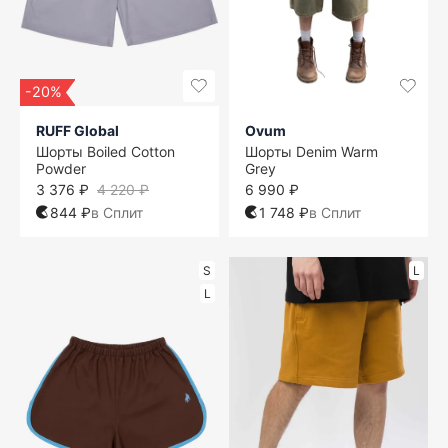
-20%
RUFF Global
Ovum
Шорты Boiled Cotton
Шорты Denim Warm
Powder
Grey
3 376 ₽
4 220 ₽
6 990 ₽
844 ₽
в Сплит
1 748 ₽
в Сплит
S
L
L