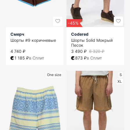
-45%
Смерч
Codered
Шорты #9 коричневые
Шорты Solid Мокрый
Песок
4 740 ₽
3 490 ₽
6 320 ₽
1 185 ₽
в Сплит
873 ₽
в Сплит
One size
S
XL