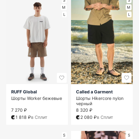
S
S
M
M
L
L
RUFF Global
Called a Garment
Шорты Worker бежевые
Шорты Hikercore nylon
черный
7 270 ₽
8 320 ₽
1 818 ₽
в Сплит
2 080 ₽
в Сплит
S
S