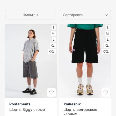
Фильтры
S
S
M
M
L
L
XL
XL
XXL
XXL
Postaments
Ymkashix
Шорты Biggy серые
Шорты велюровые
черные