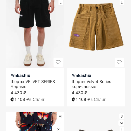
L
L
Ymkashix
Ymkashix
Шорты VELVET SERIES
Шорты Velvet Series
Черные
коричневые
4 430 ₽
4 430 ₽
1 108 ₽
в Сплит
1 108 ₽
в Сплит
M
S
L
M
XL
L